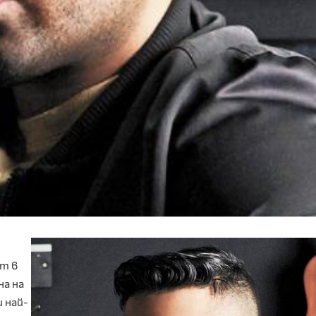
т в
на на
 най-