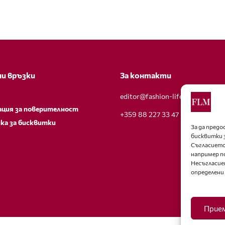
и връзки
За контакти
editor@fashion-lifestyle.net
ация за поверителност
+359 88 227 33 47
ка за бисквитки
За да пред
бисквитки 
Съгласието
например п
Несъгласие
определени
Прие