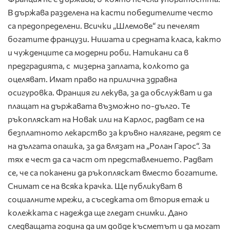
В държава разделена на касти победителите често
са предопределени. Всички „Шлемове“ ги печелят
богатите французи. Нишата и средната класа, както
и чужденците са модерни роби. Натикани са в
предградията, с мизерна заплата, колкото да
оцеляват. Имат право на прилична здравна
осигуровка. Франция ги лекува, за да обслужват и да
плащат на държавата възможно по-дълго. Те
ръкопляскат на Новак или на Карлос, радват се на
безплатното лекарство за кръвно налягане, редят се
на дългата опашка, за да влязат на „Ролан Гарос“. За
тях е чест да са част от представлението. Радват
се, че са поканени да ръкопляскат вместо богатите.
Снимат се на всяка крачка. Ще публикуват в
социалните мрежи, а съседката от втория етаж и
колежката с надежда ще гледат снимки. Дано
следващата година да им дойде късметът и да могат