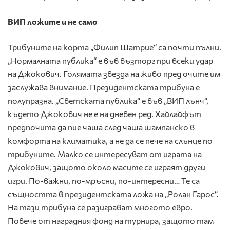
ВИП ложите и не само
Трибуните на корта „Филип Шатрие“ са почти пълни.
„Нормалната публика“ е във възторг при всеки удар
на Джокович. Голямата звезда на живо пред очите им
заслужава внимание. Президентската трибуна е
полупразна. „Светската публика“ е във „ВИП лънч“,
където Джокович не е на дневен ред. Хайлайфът
предпочита да пие чаша след чаша шампанско в
комфорта на климатика, а не да се пече на слънце по
трибуните. Малко се интересуват от играта на
Джокович, защото около масите се играят други
игри. По-важни, по-мръсни, по-интересни… Те са
същността в президентската ложа на „Ролан Гарос“.
На тази трибуна се разиграват многото евро.
Повече от наградния фонд на турнира, защото там