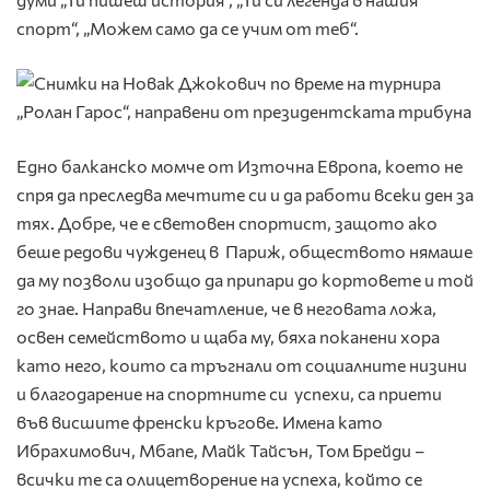
спорт“, „Можем само да се учим от теб“.
Едно балканско момче от Източна Европа, което не
спря да преследва мечтите си и да работи всеки ден за
тях. Добре, че е световен спортист, защото ако
беше редови чужденец в Париж, обществото нямаше
да му позволи изобщо да припари до кортовете и той
го знае. Направи впечатление, че в неговата ложа,
освен семейството и щаба му, бяха поканени хора
като него, които са тръгнали от социалните низини
и благодарение на спортните си успехи, са приети
във висшите френски кръгове. Имена като
Ибрахимович, Мбапе, Майк Тайсън, Том Брейди –
всички те са олицетворение на успеха, който се