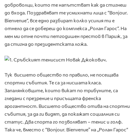
доброволци, които те напътстват как да стигнеш
до входа. Поздравяват те усмихнати лица с “Bonjour.
Bienvenue“, все едно разбират колко усилия ти е
отнело да се добереш до комплекса „Ролан Гарос“. На
мен ми отне почти петгодишен престой в Париж, за
да стигна до президентската ложа.
Тук висшето общество по правило, не посещава
спортни събития. Те са за нисшата класа.
Запалянковците, които викат по трибуните, са
гледани с презрение и присъщата френска
арогантност. Висшето общество отива на спортни
събития, за да ги видят, да покажат социалния си
статус. Два спорта го позволяват – тенис и голф.
Така че, вместо с “Bonjour. Bienvenue” на „Ролан Гарос“