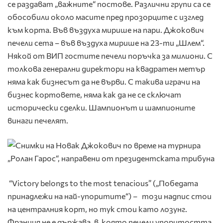
се раздават „важните“ постове. Различни групи са се
обособили около масите пред прозорците с изглед
към корта. Във въздуха мирише на пари. Джокович
печели сета – във въздуха мирише на 23-ти „Шлем“.
Някой от ВИП гостите печели поръчка за милиони. С
толкова генерални директори на квадратен метър
няма как бизнесът да не върви. С такива играчи на
бизнес кортовете, няма как да не се сключат
исторически сделки. Шампионът и шампионите
винаги печелят.
“Victory belongs to the most tenacious” („Победата
принадлежи на най-упоритите“) – този надпис стои
на централния корт, но тук стои като лозунг.
Франция не е държава, в която печели упоритостта.