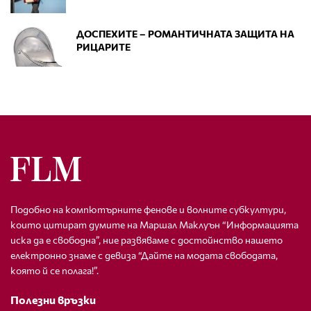
ДОСПЕХИТЕ – РОМАНТИЧНАТА ЗАЩИТА НА
РИЦАРИТЕ
Подобно на компютърните фенове и волните субкултури,
които цитират думите на Маршал Маклуън “Информацията
иска да е свободна”, ние развяваме с достойнство нашето
електронно знаме с девиза “Дайте на модата свободата,
която й се полага!”.
Полезни връзки