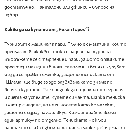
достатъчно. Панталони или джинси – въпрос на
избор.
Какво да си купите от „Ролан Гарос“?
Турнирът е машина за пари. Пълно е с магазини, които
предлагат всякакви стоки с надпис на турнира.
Въоръжете се с търпение и пари, защото опашките
пред тези магазини винаги са големи и всички купуват
без да си правят сметка, защото тениската от
„Шлема“ ще бъде гордо развявана като знаме по
всички курорти. Тя е признак за социална интеграция
в света на успелите. Купете си чанта, шапка тениска
и чадър с надпис, но не ги носете като комплект,
защото е израз на лош вкус. Комбинирайте всеки
един артикул по отделно. Тениската – с къси
панталонки, а бейзболната шапка може да бъде част