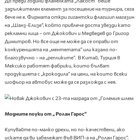
До преди години фланелката „Лакост“ беше
задължителен елемент за посещение на турнира, сега
вече не е. Фирмата откри гигантски флагшип магазин
на „Шанз-Елизе“, който привлече доста звезди като
рекламни лица – от Джокович и Медведев до Григор
Димитров. Но все още не може да се оправи от
конкуренцията на „ментетата“ или казано по-
благозвучно – на „репликите“. В Китай, Турция в
Мексико работят фабрики, които бълват
продукцията с „крокодила“ на цени, на които всеки
шофьор на автобус може да се разхожда с нея.
Модните поуки от „ Ролан Гарос“
Купувайте по-малко дрехи, но по-качествени, ако
искате да ви забележат във ВИП-а на „Ролан Гарос“.