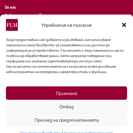
За нас
Декларация за поверителност
Политика за бисквитки
Управление на съгласие
За контакти
За да предоставим най-доброто изживяване, ние използваме
технологии като бисквитки за съхраняване и/или достъп до
editor@fashion-lifestyle.net
информация за устройството. Съгласието с тези технологии ще ни
позволи да обработваме данни, като например поведение при
+359 88 227 33 47
сърфиране или уникални идентификатори на този сайт.
Несъгласието или оттеглянето на съгласието може да повлияе
неблагоприятно на определени характеристики и функции.
Последвайте ни
Facebook
Приемане
Отказ
Преглед на предпочитанията
ISSN 1314-8915 Copyright © 2007-2025 Ot igla do konetz Ltd. & Fashion.bg
Ltd. All Rights Reserved
Политика за бисквитки
Декларация за поверителност