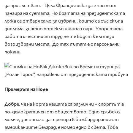
да присъстват. Цяла Франция иска да е част от
панаира на суетата. Но вратата на президентската
ложа се отваря само за избрани, които са със скъпа
диплома, знатно потекло и много пари. Упоритата
работа и честният труд не те водят към тези
богоизбрани места. До тях пътят е с персонални
покани.
Примерът на Ноле
Добре, че на корта нещата са различни – спортът е
по-демократичен от обществото. Едно сръбско
момче, започнало да тренира в бомбардирания от
американците Белград, е номер едно в света. Това