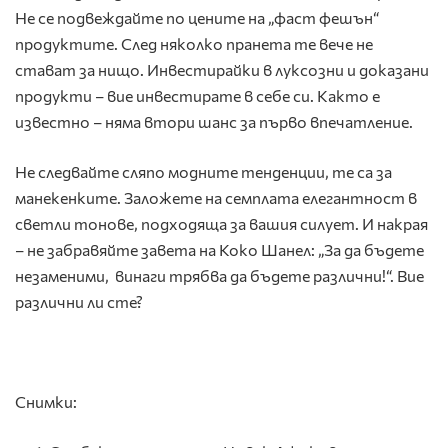
Не се подвеждайте по цените на „фаст фешън“
продуктите. След няколко пранета те вече не
стават за нищо. Инвестирайки в луксозни и доказани
продукти – вие инвестирате в себе си. Както е
известно – няма втори шанс за първо впечатление.
Не следвайте сляпо модните тенденции, те са за
манекенките. Заложете на семплата елегантност в
светли тонове, подходяща за вашия силует. И накрая
– не забравяйте завета на Коко Шанел: „За да бъдете
незаменими, винаги трябва да бъдете различни!“. Вие
различни ли сте?
Снимки: