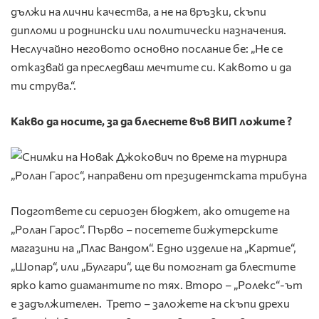
дължи на лични качества, а не на връзки, скъпи
дипломи и роднински или политически назначения.
Неслучайно неговото основно послание бе: „Не се
отказвай да преследваш мечтите си. Каквото и да
ти струва.“.
Какво да носите, за да блеснете във ВИП ложите ?
Подгответе си сериозен бюджет, ако отидете на
„Ролан Гарос“. Първо – посетете бижутерските
магазини на „Плас Вандом“. Едно изделие на „Картие“,
„Шопар“, или „Булгари“, ще ви помогнат да блестите
ярко като диамантите по тях. Второ – „Ролекс“-ът
е задължителен. Трето – заложете на скъпи дрехи