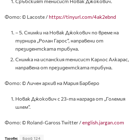
Сръбският тенисист Новак Джокович.
Фото: © Lacoste /
https://tinyurl.com/4ak2ebnd
– 5. Снимки на Новак Джокович по време на
турнира „Ролан Гарос“, направени от
президентската трибуна.
Снимка на испанския тенисист Карлос Алкарас,
направена от президентската трибуна.
Фото: © Личен архив на Мария Барберо
Новак Джокович с 23-та награда от „Големия
шлем“.
Фото: © Roland-Gaross Twitter /
english.jargan.com
Тагове:
Брой 124