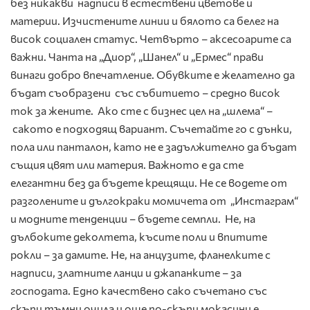
без никакви надписи в естествени цветове и
материи. Изчистените линии и бялото са белег на
висок социален статус. Четвърто – аксесоарите са
важни. Чанта на „Диор“, „Шанел“ и „Ермес“ прави
винаги добро впечатление. Обувките е желателно да
бъдат съобразени със събитието – средно висок
ток за жените. Ако сте с бизнес цел на „шлема“ –
сакото е подходящ вариант. Съчетайте го с дънки,
пола или панталон, като не е задължително да бъдат
същия цвят или материя. Важното е да сте
елегантни без да бъдете крещящи. Не се водете от
разголените и дългокраки момичета от „Инстаграм“
и модните тенденции – бъдете семпли. Не, на
дълбоките деколтета, късите поли и впитите
рокли – за дамите. Не, на анцузите, фланелките с
надписи, златните ланци и джапанките – за
господата. Едно качествено сако съчетано със
скъпи тъмни очила и още по-скъпи мокасини е