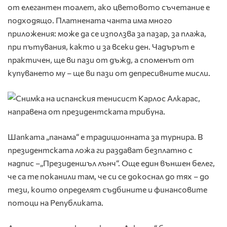
от елегантен тоалет, ако цветовото съчетание е
подходящо. Платнената чанта има много
приложения: може да се използва за пазар, за плажа,
при пътувания, както и за всеки ден. Чадърът е
практичен, ще ви пази от дъжд, а споменът от
купуването му – ще ви пази от депресивните мисли.
Шапката „панама“ е традиционната за турнира. В
президентската ложа ги раздават безплатно с
надпис –„Президеншъл лънч“. Още един външен белег,
че са те поканили там, че си се докоснал до тях – до
тези, които определят съдбините и финансовите
потоци на Републиката.