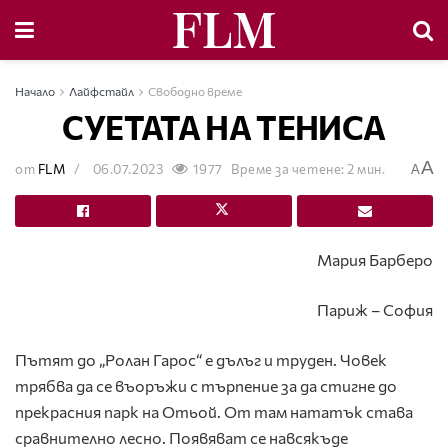
Начало
Лайфстайл
Свободно време
СУЕТАТА НА ТЕНИСА
A
от
FLM
06.07.2023
1977
Време за четене: 2 мин.
A
Мария Барберо
Париж – София
Пътят до „Ролан Гарос“ е дълъг и труден. Човек
трябва да се въоръжи с търпение за да стигне до
прекрасния парк на Отьой. От там нататък става
сравнително лесно. Появяват се навсякъде