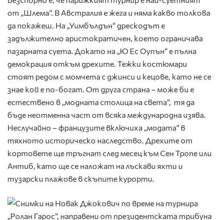
от „Шлема“. В Австралия е жега и няма какво толкова
да покажеш. На „Уимбълдън“ дрескодът е
задължително аристократичен, което ограничава
пазарната суета. Докато на „Ю Ес Оупън“ е пълна
демокрация откъм дрехите. Тежки костюмари
стоят редом с момчета с джинси и кецове, като не се
знае кой е по-богат. От друга страна – може би е
естествено в „модната столица на света“, тя да
бъде неотменна част от всяка международна изява.
Неслучайно – французите включиха „модата“ в
тяхното историческо наследство. Дрехите от
кортовете ще тръгнат след месец към Сен Тропе или
Антиб, като ще се наложат на лъскави яхти и
тузарски плажове в скъпите курорти.