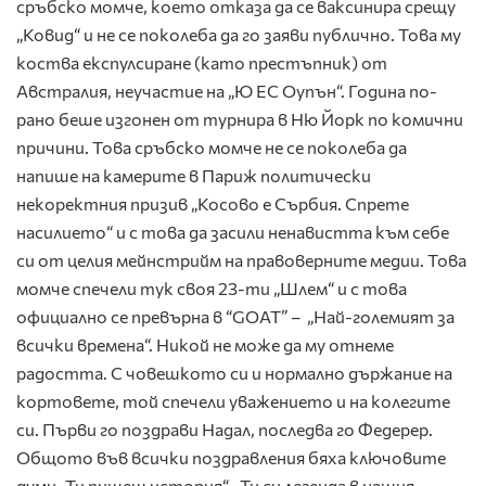
сръбско момче, което отказа да се ваксинира срещу
„Ковид“ и не се поколеба да го заяви публично. Това му
коства експулсиране (като престъпник) от
Австралия, неучастие на „Ю ЕС Оупън“. Година по-
рано беше изгонен от турнира в Ню Йорк по комични
причини. Това сръбско момче не се поколеба да
напише на камерите в Париж политически
некоректния призив „Косово е Сърбия. Спрете
насилието“ и с това да засили ненавистта към себе
си от целия мейнстрийм на правоверните медии. Това
момче спечели тук своя 23-ти „Шлем“ и с това
официално се превърна в “GOAT” – „Най-големият за
всички времена“. Никой не може да му отнеме
радостта. С човешкото си и нормално държание на
кортовете, той спечели уважението и на колегите
си. Първи го поздрави Надал, последва го Федерер.
Общото във всички поздравления бяха ключовите
думи „Ти пишеш история“, „Ти си легенда в нашия