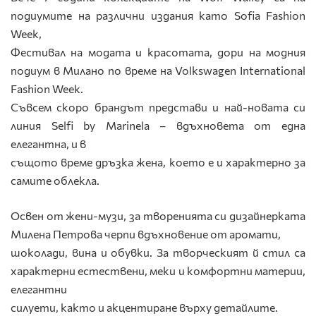
подиумите на различни издания като Sofia Fashion
Week,
Фестивал на модата и красотата, дори на модния
подиум в Милано по време на Volkswagen International
Fashion Week.
Съвсем скоро брандът представи и най-новата си
линия Selfi by Marinela – вдъхновета от една
елегантна, и в
същото време дръзка жена, което е и характерно за
самите облекла.
Освен от жени-музи, за творенията си дизайнерката
Милена Петрова черпи вдъхновение от аромати,
шоколади, вина и обувки. За творческият й стил са
характерни естествени, меки и комфортни материи,
елегантни
силуети, както и акцентиране върху детайлите.