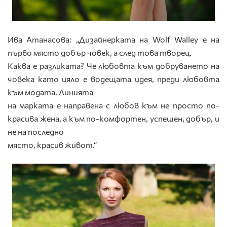
Ива Атанасова: „Дизайнерката на Wolf Walley е на
първо място добър човек, а след това творец.
Каква е разликата? Че любовта към добруването на
човека като цяло е водещата идея, преди любовта
към модата. Линията
на марката е направена с любов към не просто по-
красива жена, а към по-комфортен, успешен, добър, и
не на последно
място, красив живот.“