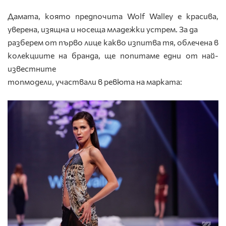
Дамата, която предпочита Wolf Walley е красива,
уверена, изящна и носеща младежки устрем. За да
разберем от първо лице какво изпитва тя, облечена в
колекциите на бранда, ще попитаме едни от най-
известните
топмодели, участвали в ревюта на марката: