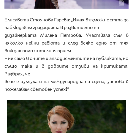
Елисавета Стоянова Гарева: „Имах възможността да
наблюдавам градацията в развитието на
дизайнерката Милена Петрова. Участвала съм в
няколко нейни ревюта и след всяко едно от тях
виждах положителния прием
– не само в очите и аплодисментите на публиката, но
също така и в добрите отзиви на критиката.
Разбрах, че
вече е излязла и на международната сцена, затова й
пожелавам световен успех!“