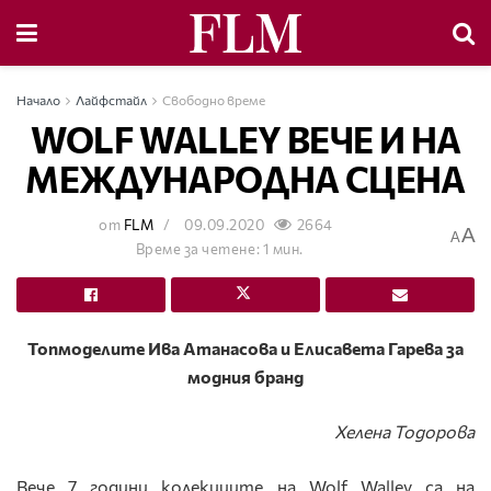
Начало
Лайфстайл
Свободно време
WOLF WALLEY ВЕЧЕ И НА
МЕЖДУНАРОДНА СЦЕНА
от
FLM
09.09.2020
2664
A
A
Време за четене: 1 мин.
Топмоделите Ива Атанасова и Елисавета Гарева за
модния бранд
Хелена Тодорова
Вече 7 години колекциите на Wolf Walley са на