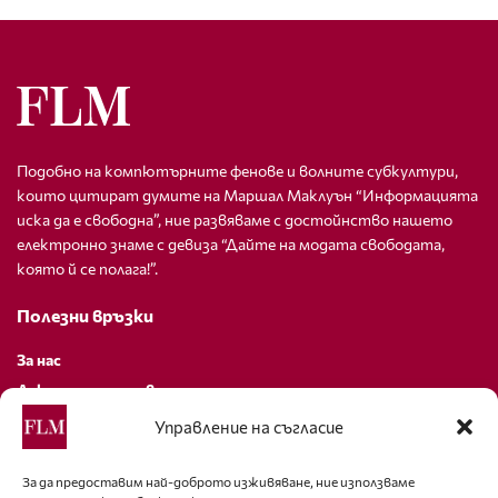
Подобно на компютърните фенове и волните субкултури,
които цитират думите на Маршал Маклуън “Информацията
иска да е свободна”, ние развяваме с достойнство нашето
електронно знаме с девиза “Дайте на модата свободата,
която й се полага!”.
Полезни връзки
За нас
Декларация за поверителност
Политика за бисквитки
Управление на съгласие
За контакти
За да предоставим най-доброто изживяване, ние използваме