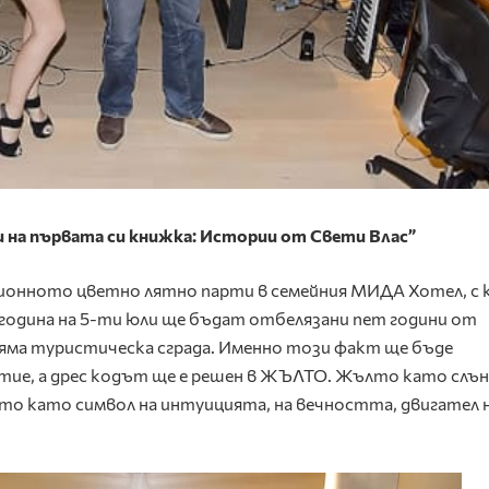
 и на първата си книжка: Истории от Свети Влас”
ционното цветно лятно парти в семейния МИДА Хотел, с
 година на 5-ти юли ще бъдат отбелязани пет години от
яма туристическа сграда. Именно този факт ще бъде
тие, а дрес кодът ще е решен в ЖЪЛТО. Жълто като слъ
о като символ на интуицията, на вечността, двигател 