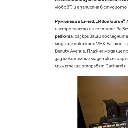
любов”) и е записана в студиото 
Румънеца и Енчев, „Иволюшън”, 
настроението на гостите. За в
ревюта
, разкриващи последнит
мода ще покажат: VHK Fashion с д
Beauty Avenue. Плажна мода ще п
задължителния моден аксесоар н
мъжете ще отправят Cacharel и „