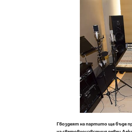
Гвоздеят на партито ще бъде пр
на световноизвстния певец Лекс