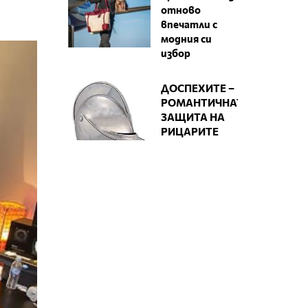
отново
впечатли с
модния си
избор
ДОСПЕХИТЕ –
РОМАНТИЧНАТА
ЗАЩИТА НА
РИЦАРИТЕ