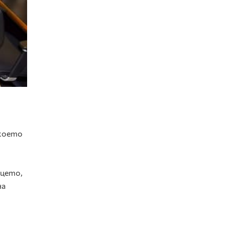
 което
нцето,
на