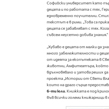
Софийски университет като първ
децата и по работата с тях, Гер
едновременно поучителни. Стилъ
текстът е в рими. „Това са при
децата се забавляват с тях. Ког
съвсем неусетно добива знания.
„Хубаво е децата от малки да зна
много забележителности и децат
от идеята за екопътеката в Свет
животни, Амфитеатъра, който бе
вдъхновявало и затова реших да н
проекта „Истории от Свети Влас“
които на драго сърце предостав
6-ти юли
. Книжката е под крил
във всички големи книжарници в 