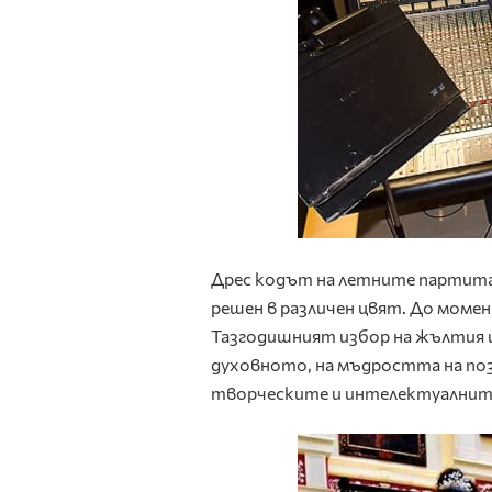
Дрес кодът на летните партита,
решен в различен цвят. До момен
Тазгодишният избор на жълтия ц
духовното, на мъдростта на поз
творческите и интелектуалнит