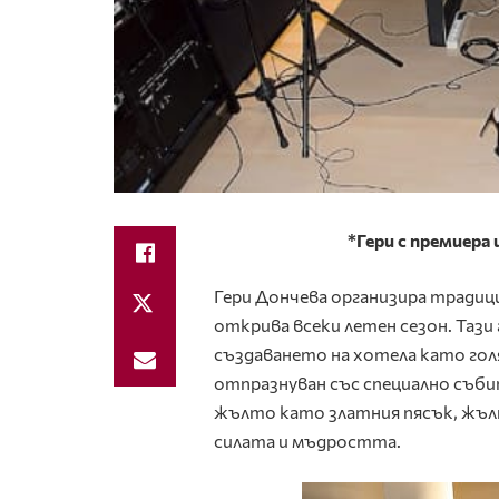
*Гери с премиера
Гери Дончева организира тради
открива всеки летен сезон. Тази
създаването на хотела като гол
отпразнуван със специално съби
жълто като златния пясък, жълт
силата и мъдростта.