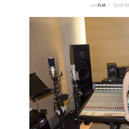
от
FLM
02.07.2