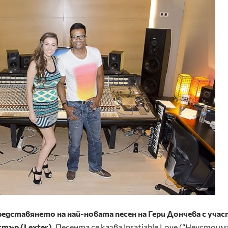
едставянето на най-новата песен на Гери Дончева с уча
тър (Lexter).
Песента се казва Insatiable Love (“Неустоим