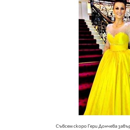
Съвсем скоро Гери Дончева завъ