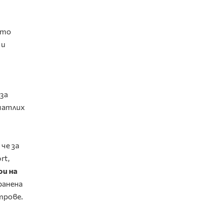
ато
 и
и
за
ечатлих
че за
rt,
ои на
ранена
трове.