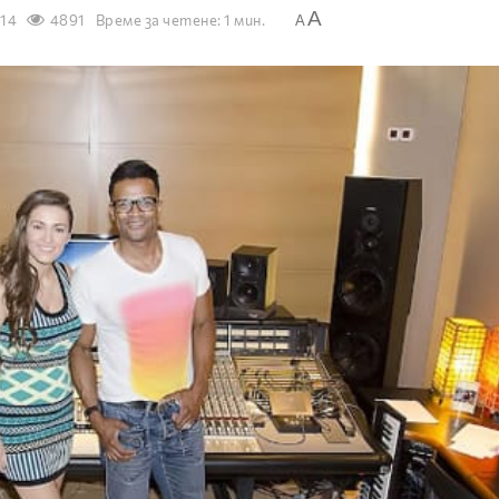
A
014
4891
Време за четене: 1 мин.
A