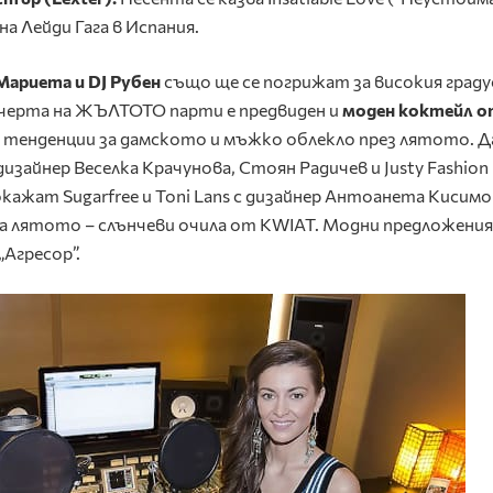
на Лейди Гага в Испания.
Мариета и DJ Рубен
също ще се погрижат за високия граду
ечерта на ЖЪЛТОТО парти e предвиден и
моден коктейл о
е тенденции за дамското и мъжко облекло през лятото. Д
изайнер Веселка Крачунова, Стоян Радичев и Justy Fashion
окажат Sugarfree и Toni Lans с дизайнер Антоанета Кисимо
а лятото – слънчеви очила от KWIAT. Mодни предложени
Агресор”.