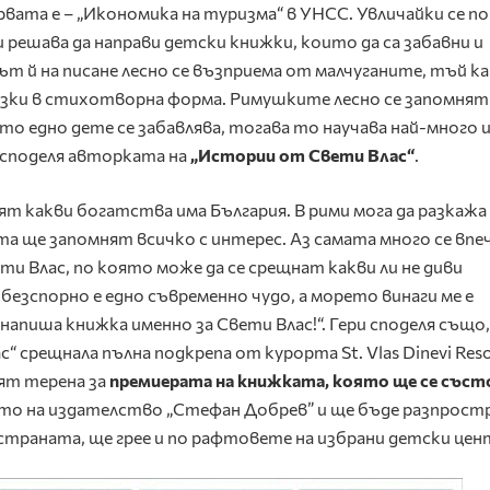
ата е – „Икономика на туризма“ в УНСС. Увличайки се по
и решава да направи детски книжки, които да са забавни и
т й на писане лесно се възприема от малчуганите, тъй к
казки в стихотворна форма. Римушките лесно се запомнят
ато едно дете се забавлява, тогава то научава най-много 
“ споделя авторката на
„Истории от Свети Влас“
.
ят какви богатства има България. В рими мога да разкажа 
а ще запомнят всичко с интерес. Аз самата много се вп
и Влас, по която може да се срещнат какви ли не диви
зспорно е едно съвременно чудо, а морето винаги ме е
апиша книжка именно за Свети Влас!“. Гери споделя също, 
 срещнала пълна подкрепа от курорта St. Vlas Dinevi Reso
ят терена за
премиерата на книжката, която ще се съст
ото на издателство „Стефан Добрев” и ще бъде разпрост
страната, ще грее и по рафтовете на избрани детски цен