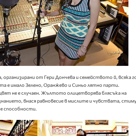
 организирани от Гери Дончева и семейството й, всяка г
та е имало Зелено, Оранжево и Синьо лятно парти.
вят не е случаен. Жълтото олицетворява блясъка на
нанието, внася равновесие в мислите и чувствата, стим
е способности.