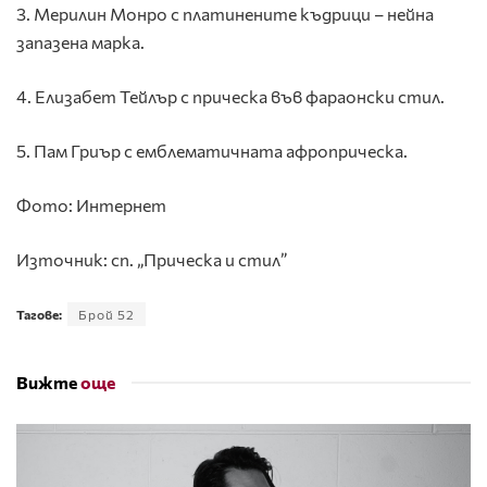
3. Мерилин Монро с платинените къдрици – нейна
запазена марка.
4. Елизабет Тейлър с прическа във фараонски стил.
5. Пам Гриър с емблематичната афроприческа.
Фото: Интернет
Източник: сп. „Прическа и стил”
Тагове:
Брой 52
Вижте
още