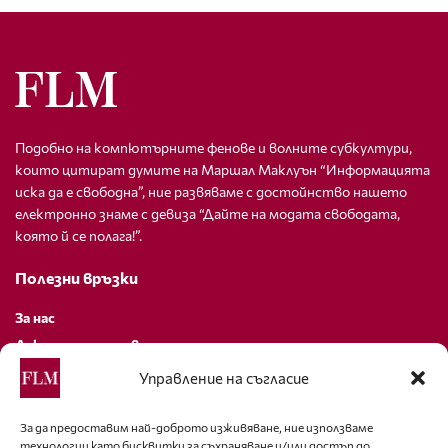
Подобно на компютърните фенове и волните субкултури,
които цитират думите на Маршал Маклуън “Информацията
иска да е свободна”, ние развяваме с достойнство нашето
електронно знаме с девиза “Дайте на модата свободата,
която й се полага!”.
Полезни връзки
За нас
Декларация за поверителност
Политика за бисквитки
Управление на съгласие
За контакти
За да предоставим най-доброто изживяване, ние използваме
технологии като бисквитки за съхраняване и/или достъп до