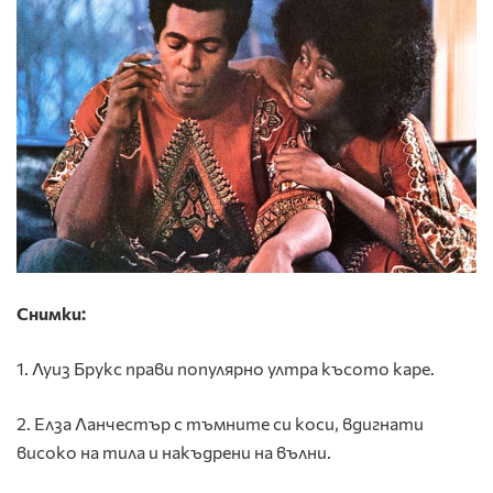
Снимки:
1. Луиз Брукс прави популярно ултра късото каре.
2. Елза Ланчестър с тъмните си коси, вдигнати
високо на тила и накъдрени на вълни.