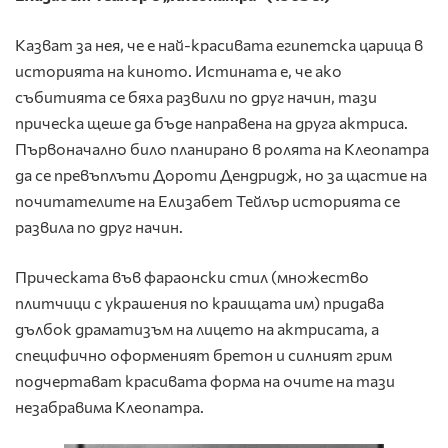
Казват за нея, че е най-красивата египетска царица в
историята на киното. Истината е, че ако
събитията се бяха развили по друг начин, тази
прическа щеше да бъде направена на друга актриса.
Първоначално било планирано в ролята на Клеопатра
да се превъплъти Дороти Дендридж, но за щастие на
почитателите на Елизабет Тейлър историята се
развила по друг начин.
Прическата във фараонски стил (множество
плитчици с украшения по краищата им) придава
дълбок драматизъм на лицето на актрисата, а
специфично оформеният бретон и силният грим
подчертават красивата форма на очите на тази
незабравима Клеопатра.