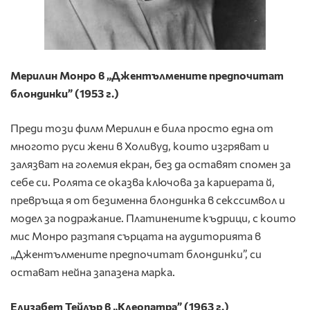
Мерилин Монро в „Джентълмените предпочитат
блондинки” (1953 г.)
Преди този филм Мерилин е била просто една от
многото руси жени в Холивуд, които изгряват и
залязват на големия екран, без да оставят спомен за
себе си. Ролята се оказва ключова за кариерата й,
превръща я от безименна блондинка в секссимвол и
модел за подражание. Платинените къдрици, с които
мис Монро разтапя сърцата на аудиторията в
„Джентълмените предпочитат блондинки”, си
остават нейна запазена марка.
Елизабет Тейлър в „Клеопатра” (1963 г.)