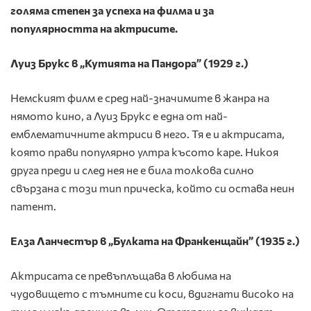
голяма степен за успеха на филма и за
популярността на актрисите.
Луиз Брукс в „Кутията на Пандора” (1929 г.)
Немският филм е сред най-значимите в жанра на
нямото кино, а Луиз Брукс е една от най-
емблематичните актриси в него. Тя е и актрисата,
която прави популярно ултра късото каре. Никоя
друга преди и след нея не е била толкова силно
свързана с този тип прическа, който си остава неин
патент.
Елза Ланчестър в „Булката на Франкенщайн” (1935 г.)
Актрисата се превъплъщава в любима на
чудовището с тъмните си коси, вдигнати високо на