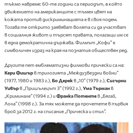
тъкмо навреме: 60-те години са периодът
, в който
движението на американците с тъмен цвят на
кожата против дискриминацията е в своя подем.
Тогава те открито заявяват волята си да участват
в социалния живот и търсят правата, полагащи им се
в една демократична държава. Филмът „Кофи” е
символичен израз на края на познатия обществен ред.
Другите пет емблематизни филмови прически са на:
Кери Фишър
в трилогията „Междузвездни войни”
(1977, 1980 и 1983 г.),
Бо Дерек
в „10” (1979 г.),
Сигърни
Уивър
в „Пришълецът 3” (1992 г.),
Ума Търман
в
„Криминале” (1994 г.) и
Франка Потенте
в „Бягай,
Лола” (1998 г.). За тях можете да прочетете в първия
брой за 2012 г. на списание „Прическа и стил”.