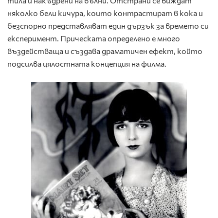
тила и накъдрени на вълни. Отстрани се виждат
няколко бели кичура, които контрастират в кока и
безспорно представляват един дързък за времето си
експеримент. Прическата определено е много
въздействаща и създава драматичен ефект, който
подсилва цялостната концепция на филма.