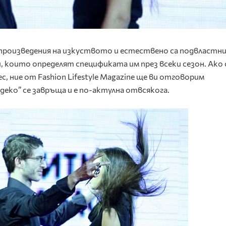
произведения на изкуството и естествено са подвластни
 които определят спецификата им през всеки сезон. Ако 
, ние от Fashion Lifestyle Magazine ще ви отговорим
деко” се завръща и е по-актулна отвсякога.