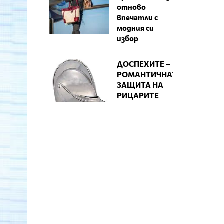
отново
впечатли с
модния си
избор
ДОСПЕХИТЕ –
РОМАНТИЧНАТА
ЗАЩИТА НА
РИЦАРИТЕ