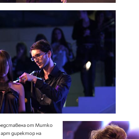
представена от Митко
 арт директор на