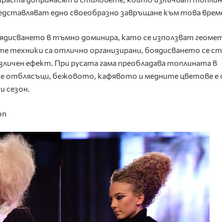
едставляват едно своеобразно завръщане към това врем
ядисването в тъмно доминира, като се използват геоме
ите техники са отлично организирани, боядисването се с
азличен ефект. При русата гама преобладава топлината в
е отблясъци, бежовото, кафявото и медните цветове е
и сезон.
on