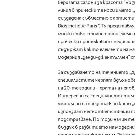
веригата салони за красота “Vogu
линия в прическите носи името „
създадена съвместно с артистич
Biosthetique Paris “. Тя представ
множество стилистични елемен
прически притежават специфичн
съдържат както елементи на мъ
модерния „денди-джентълмен” с
За създаването на течението „
специалистите черпят вдъхнове
на 20-те години – ерата на непо
Интересни са специалните стило
умишлено са представяни като „
използват несъответстващи по 
подстригване. По този начин те
въздух в развитието на модерни
социалния конформизъм. За кон