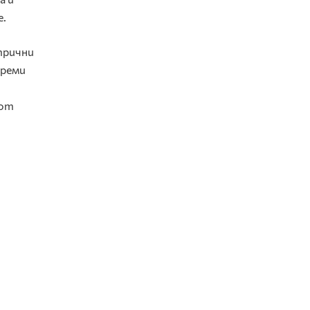
е.
трични
треми
 от