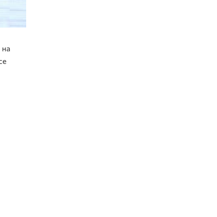
 на
се