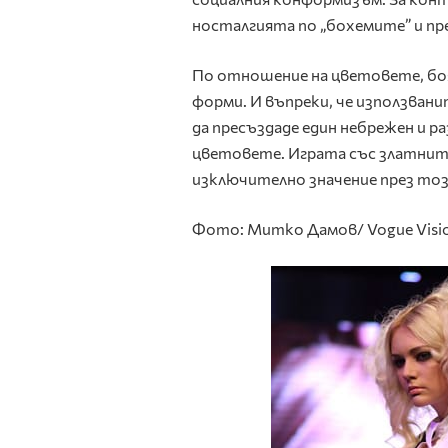
носталгията по „бохемите” и пр
По отношение на цветовете, бо
форми. И въпреки, че използван
да пресъздаде един небрежен и р
цветовете. Играта със златнит
изключително значение през тоз
Фото: Митко Дамов/ Vogue Visi