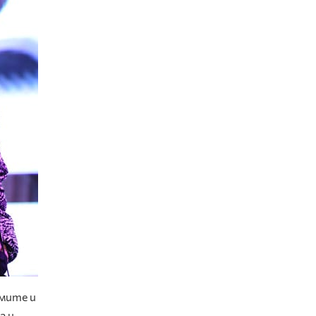
емите и
а и