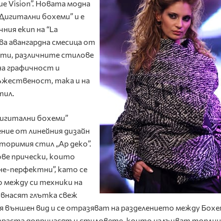
e Vision”. Новата модна
Дигитални бохеми” и е
ния екип на “La
лява авангардна смесица от
ти, различните стилове
а графичност и
жественост, така и на
тил.
Дигитални бохеми”
ние от линейния дизайн
вторимия стил „Ар деко”.
ве прически, които
не-перфектни”, като се
между си техники на
 внасят глътка свеж
я външен вид и се отразяват на разделението между Бох
траста допринасят и стиловете, които излъчват топлин