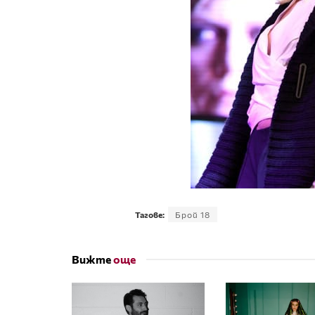
Тагове:
Брой 18
Вижте
още