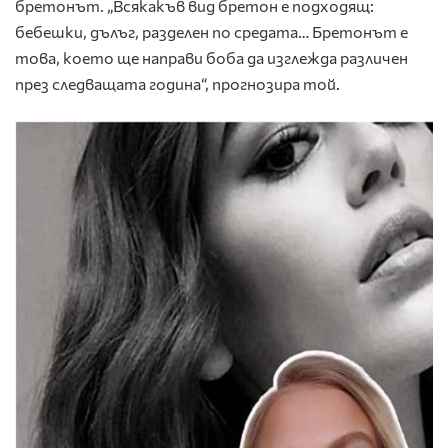
бретонът. „Всякакъв вид бретон е подходящ:
бебешки, дълъг, разделен по средата… Бретонът е
това, което ще направи боба да изглежда различен
през следващата година“, прогнозира той.