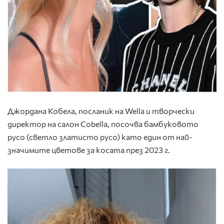
Джордана Кобела, посланик на Wella и творчески
директор на салон Cobella, посочва
бамбуковото
русо
(светло златисто русо) като един от най-
значимите цветове за косата през 2023 г.