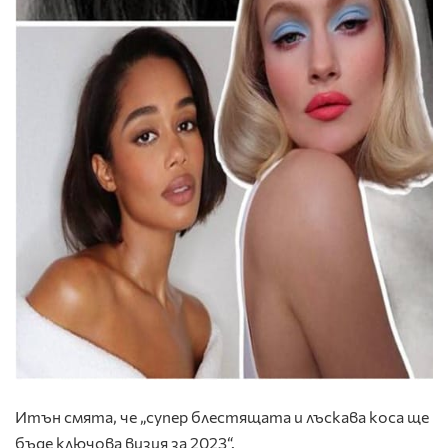
Итън смята, че „
супер блестящата и лъскава коса
ще
бъде ключова визия за 2023“.