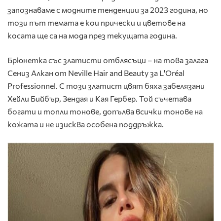
запознаваме с модните тенденции за 2023 година, но
този път темата е кои прически и цветове на
косата ще са на мода през текущата година.
Брюнетка със златисти отблясъци
– на това залага
Сениз Алкан от Neville Hair and Beauty за L'Oréal
Professionnel. С този златист цвят бяха забелязани
Хейли Бийбър, Зендая и Кая Гербер. Той съчетава
богати и топли тонове, допълва всички тонове на
кожата и не изисква особена поддръжка.