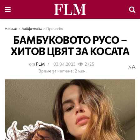
Начало
Лайфстайл
Прически
БАМБУКОВОТО РУСО –
ХИТОВ ЦВЯТ ЗА КОСАТА
от
FLM
03.04.2023
2725
A
A
Време за четене: 2 мин.