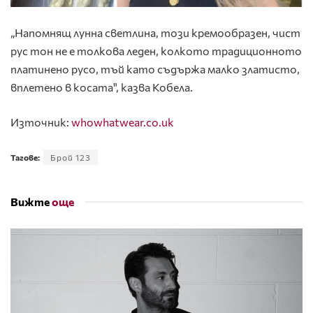
„Напомнящ лунна светлина, този кремообразен, чист
рус тон не е толкова леден, колкото традиционното
платинено русо, тъй като съдържа малко златисто,
вплетено в косата", казва Кобела.
Източник:
whowhatwear.co.uk
Тагове:
Брой 123
Вижте
още