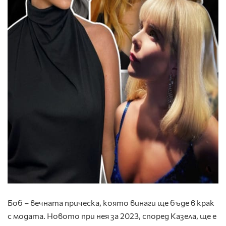
Боб
– вечната прическа, която винаги ще бъде в крак
с модата. Новото при нея за 2023, според Казела, ще е