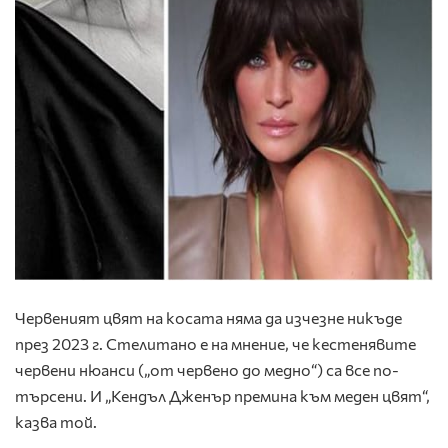
Червеният цвят
на косата няма да изчезне никъде
през 2023 г. Стелитано е на мнение, че кестенявите
червени нюанси („от червено до медно“) са все по-
търсени. И „Кендъл Дженър премина към меден цвят“,
казва той.