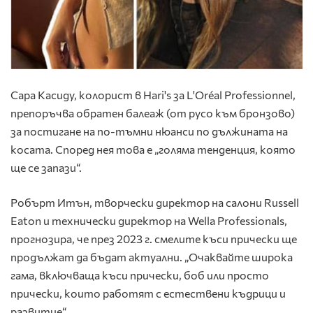
Сара Касиду, колорист в Hari's за L'Oréal Professionnel,
препоръчва
обратен балеаж
(от русо към бронзово)
за постигане на по-тъмни нюанси по дължината на
косата. Според нея това е „голяма тенденция, която
ще се запази“.
Робърт Итън, творчески директор на салони Russell
Eaton и технически директор на Wella Professionals,
прогнозира, че през 2023 г.
смелите къси прически
ще
продължат да бъдат актуални. „Очаквайте широка
гама, включваща къси прически, боб или просто
прически, които работят с естествени къдрици и
развитие“.