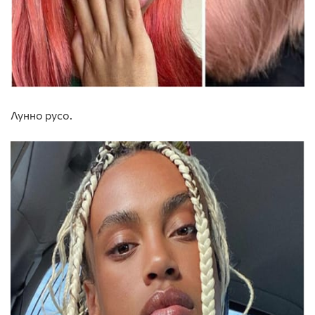
Лунно русо
.