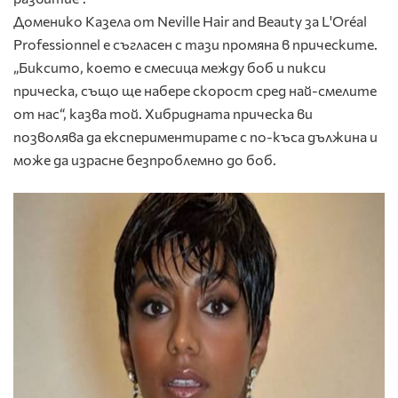
Доменико Казела от Neville Hair and Beauty за L'Oréal
Professionnel е съгласен с тази промяна в прическите.
„Биксито, което е смесица между боб и пикси
прическа, също ще набере скорост сред най-смелите
от нас“, казва той. Хибридната прическа ви
позволява да експериментирате с по-къса дължина и
може да израсне безпроблемно до боб.