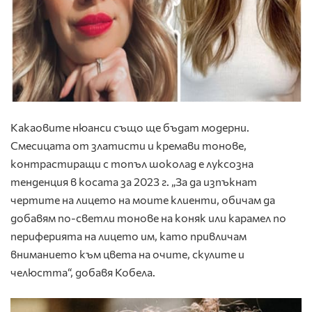
Какаовите нюанси
също ще бъдат модерни.
Смесицата от златисти и кремави тонове,
контрастиращи с топъл шоколад е луксозна
тенденция в косата за 2023 г. „За да изпъкнат
чертите на лицето на моите клиенти, обичам да
добавям по-светли тонове на коняк или карамел по
периферията на лицето им, като привличам
вниманието към цвета на очите, скулите и
челюстта“, добавя Кобела.