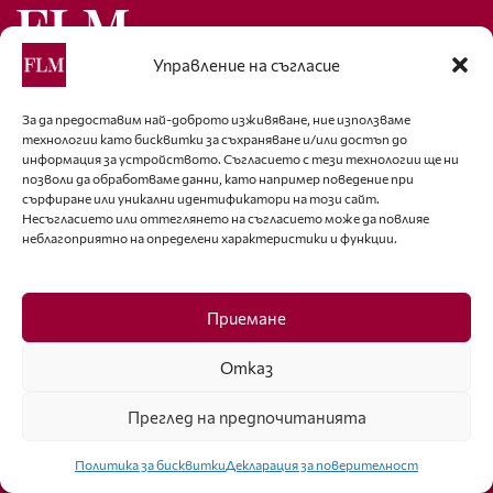
Управление на съгласие
Подобно на компютърните фенове и волните субкултури,
които цитират думите на Маршал Маклуън “Информацията
За да предоставим най-доброто изживяване, ние използваме
технологии като бисквитки за съхраняване и/или достъп до
иска да е свободна”, ние развяваме с достойнство нашето
информация за устройството. Съгласието с тези технологии ще ни
електронно знаме с девиза “Дайте на модата свободата,
позволи да обработваме данни, като например поведение при
която й се полага!”.
сърфиране или уникални идентификатори на този сайт.
Несъгласието или оттеглянето на съгласието може да повлияе
Полезни връзки
неблагоприятно на определени характеристики и функции.
За нас
Декларация за поверителност
Приемане
Политика за бисквитки
Отказ
За контакти
Преглед на предпочитанията
editor@fashion-lifestyle.net
Политика за бисквитки
Декларация за поверителност
+359 88 227 33 47