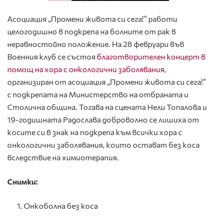
Асоциация „Промени живота си сега!” работи
целогодишно в подкрепа на болните от рак в
неравностойно положение. На 28 февруари във
Военния клуб се състоя
благотворителен концерт в
помощ на хора с онкологични заболявания
,
организиран от асоциация „Промени живота си сега!”
с подкрепата на Министерство на отбраната и
Столична община. Тогава на сцената Нели Топалова и
19-годишната Радослава доброволно се лишиха от
косите си в знак на подкрепа към всички хора с
онкологични заболявания, които остават без коса
вследствие на химиотерапия.
Снимки:
Онкоболна без коса