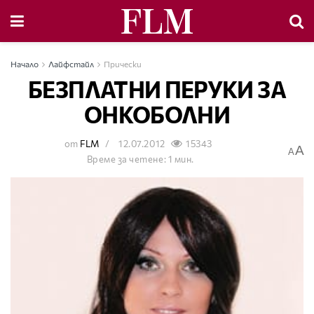
Начало
Лайфстайл
Прически
БЕЗПЛАТНИ ПЕРУКИ ЗА
ОНКОБОЛНИ
от
FLM
12.07.2012
15343
A
A
Време за четене: 1 мин.