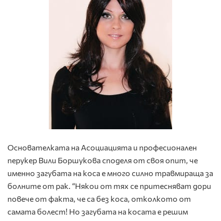
Oснователката на Асоциацията и професионален
перукер Вили Боршукова споделя от своя опит, че
именно загубата на коса е много силно травмираща за
болните от рак. “Някои от тях се притесняват дори
повече от факта, че са без коса, отколкото от
самата болест! Но загубата на косата е решим