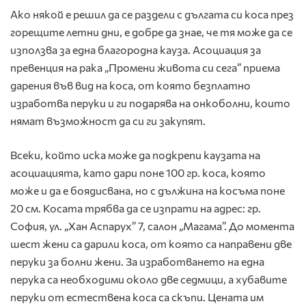
Ако някой е решил да се раздели с дългата си коса през
горещите летни дни, е добре да знае, че тя може да се
използва за една благородна кауза. Асоциация за
превенция на рака „Промени живота си сега” приема
дарения във вид на коса, от която безплатно
изработва перуки и ги подарява на онкоболни, които
нямат възможност да си ги закупят.
Всеки, който иска може да подкрепи каузата на
асоциацията, като дари поне 100 гр. коса, която
може и да е боядисвана, но с дължина на косъма поне
20 см. Косата трябва да се изпрати на адрес: гр.
София, ул. „Хан Аспарух” 7, салон „Магама”. До момента
шест жени са дарили коса, от която са направени две
перуки за болни жени. За изработването на една
перука са необходими около две седмици, а хубавите
перуки от естествена коса са скъпи. Цената им