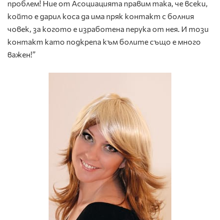
проблем! Ние от Асоциацията правим така, че всеки,
който е дарил коса да има пряк контакт с болния
човек, за когото е изработена перука от нея. И този
контакт като подкрепа към болите също е много
важен!”