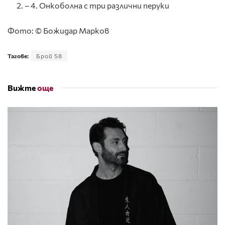
– 4. Онкоболна с три различни перуки
Фото: © Божидар Марков
Тагове:
Брой 58
Вижте
още