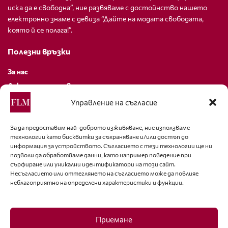
иска да е свободна”, ние развяваме с достойнство нашето
електронно знаме с девиза “Дайте на модата свободата,
която й се полага!”.
Полезни връзки
За нас
Декларация за поверителност
Политика за бисквитки
Управление на съгласие
За контакти
За да предоставим най-доброто изживяване, ние използваме
технологии като бисквитки за съхраняване и/или достъп до
editor@fashion-lifestyle.net
информация за устройството. Съгласието с тези технологии ще ни
позволи да обработваме данни, като например поведение при
+359 88 227 33 47
сърфиране или уникални идентификатори на този сайт.
Несъгласието или оттеглянето на съгласието може да повлияе
неблагоприятно на определени характеристики и функции.
Последвайте ни
Facebook
Приемане