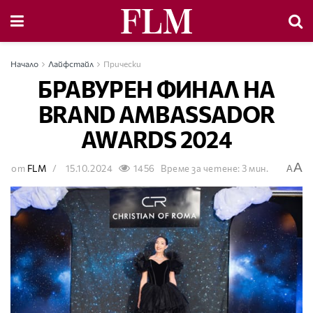
Начало
Лайфстайл
Прически
БРАВУРЕН ФИНАЛ НА
BRAND AMBASSADOR
AWARDS 2024
A
от
FLM
15.10.2024
1456
Време за четене: 3 мин.
A