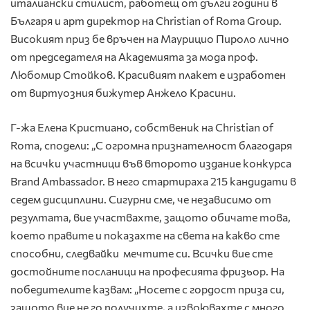
италиански стилист, работещ от дълги години в
Българя и арт директор на Christian of Roma Group.
Високият приз бе връчен на Маурицио Пироло лично
от председателя на Академията за мода проф.
Любомир Стойков. Красивият плакет е изработен
от виртуозния бижутер Анжело Красини.
Г-жа Елена Кристиано, собственик на Christian of
Roma, сподели: „С огромна признателност благодаря
на всички участници във второто издание конкурса
Brand Ambassador. В него стартираха 215 кандидати в
седем дисциплини. Сигурни сме, че независимо от
резултата, вие участвахте, защото обичате това,
което правите и показахте на света на какво сте
способни, следвайки мечтите си. Всички вие сте
достойните посланици на професията фризьор. На
победителите казвам: „Носете с гордост приза си,
защото вие не го получихте, а извоювахте с много