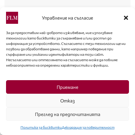
Управление на съгласие
ПРИЧЕСКИ
Световният стилист Франко Гоби показа висш
За да предоставим най-доброто изживяване, ние използваме
пилотаж в прическите
технологии като бисквитки за съхраняване и/или достъп до
информация за устройството. Съгласието с тези технологии ще ни
позволи да обработваме данни, като например поведение при
сърфиране или уникални идентификатори на този сайт.
Несъгласието или оттеглянето на съгласието може да повлияе
неблагоприятно на определени характеристики и функции.
Приемане
Отказ
Преглед на предпочитанията
Политика за бисквитки
Декларация за поверителност
ПРИЧЕСКИ