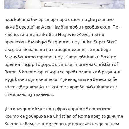
Бляскавата вечер стартира с шоуто „Без минало
няма бъдеще“ на Асен Налбантов и неговия екип. По-
късно, Анита Банкова и Неделчо Железчев ни
пренесоха в междузвездното шоу “Alien Super Star”.
След обявяването на победителите, се проведе
вълнуващото трето шоу „Като две капки боя“ по
идея на Тодор Тодоров и стилистите на Christian of
Roma, в което фризьори се превъплатиха в различни
музикални изпълнители. Изненадата на вечерта бе
гост-звездата Азис, който зарадва публиката със
специални изпълнения.
„На хилядите клиенти , фризьорите в страната,
които се довериха на Christian of Roma през годините
ви обещавам, че ние заедно ще продължим да пишем