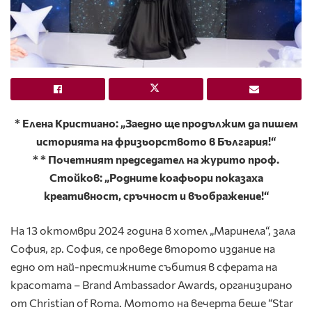
* Елена Кристиано: „Заедно ще продължим да пишем
историята на фризьорството в България!“
*
*
Почетният председател на журито проф.
Стойков: „Родните коафьори показаха
креативност, сръчност и въображение!“
На 13 октомври 2024 година в хотел „Маринела“, зала
София, гр. София, се проведе второто издание на
едно от най-престижните събития в сферата на
красотата – Brand Ambassador Awards, организирано
от Christian of Roma. Мотото на вечерта беше “Star