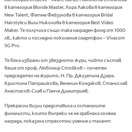
в категория Blonde Master, Лора Лакова в категория
New Talent, Фатме Фейзулова в категория Bridal
Hairstyle и Вили Николова в категория Best Video
Maker. Те получиха също така награден фонд от 1000
лв., както и последно поколение смартфон – Vivacom
5G Pro.
Те бяха избрани от звездното жури, чийто състав
беше от проф. Любомир Стойков – почетен
председател на журито, Н. Пр. Джузепина Дзара,
Кристина Патрашкова, Венелин Кондаков, Станислав
Анастасов-Слав и Панче Димитриев.
Прекрасни визии представиха и останалите
финалисти, които въпреки че не грабнаха голяма
награда, показаха страхотни умения и талант: