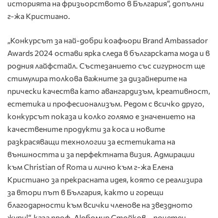
историята на фризьорството в България“, допълни
г-жа Кристиано.
„Конкурсът за най-добри коафьори Brand Ambassador
Awards 2024 остави ярка следа в българската мода и в
родния лайфстайл. Състезанието със сигурност ще
стимулира толкова важните за дизайнерите на
прически качества като авангардизъм, креативност,
естетика и професионализъм. Редом с всичко друго,
конкурсът показа и колко голямо е значението на
качествените продукти за коса и новите
разкрасяващи технологии за естетиката на
външността и за перфектната визия. Адмирации
към Christian of Roma и лично към г-жа Елена
Кристиано за прекрасната идея, която се реализира
за втори път в България, както и горещи
благодарности към всички членове на звездното
жури!“, каза проф. Любомир Стойков – почетен