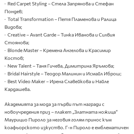
· Red Carpet Styling – Стела Запрянова и Стефан
Пондев;
· Total Transformation – Петя Пламенова и Ралица
Видова;
· Creative – Avant Garde – Тинка Иванова и Силвия
Стоянова;
· Blonde Master – Кремена Ангелова и Красимир
Костов;
· New Talent – Таня Гичева, Димитрина Яръмова;
· Bridal Hairstyle – Теодор Малинин и Исмайл Иброш;
· Best Video Maker – Ирена Славейкова и Найле
Кардашева.
Академията за мода за първи път награди с
новоучредения приз – плакет „Златната ножица“
Маурицио Пироло за неговия голям принос към
коафьорското изкуство. Г-н Пироло е емблематичен