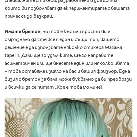
които ви позволяват да екпериментирате с вашата
прическа до безкрай.
Имате бретон
, но той е къс или просто ви е
омръзнало да сте все с един и същи тип, вашето
решение е да използвате няколко стикера Магама
tape in. Дали ще го удължите, ще го направите
асиметричен или ще внесете един или няколко цвята
– това оставяме изцяло на вас и вашия фризьор. Една
визия с бретон за бала може буквално да ви преобрази
и всички да се питат „Кое е това момиче?”