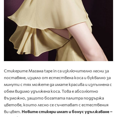
Стикерите Магама tape in са изключително лесни за
поставяне, изцяло от естествена коса и буквално за
минути с тях можете да имате красива и изпълнена с
обем видимо удължена коса. Това е абсолютно
възможно, защото богатата палитра поддържа
цветове, които лесно се съчетават с естествения
ви цвят.
Новите стикери имат и бонус удължаване –