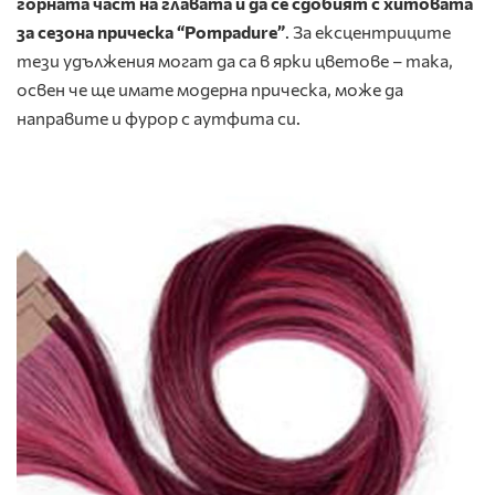
горната част на главата и да се сдобият с хитовата
за сезона прическа “Pompadure”
. За ексцентриците
тези удължения могат да са в ярки цветове – така,
освен че ще имате модерна прическа, може да
направите и фурор с аутфита си.