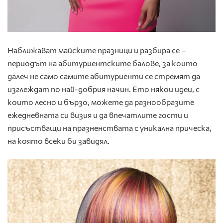
Наближават майските празници и разбира се –
периодът на абитуриентските балове, за които
далеч не само самите абитуриенти се стремят да
изглеждат по най-добрия начин. Ето някои идеи, с
които лесно и бързо, можете да разнообразите
ежедневната си визия и да впечатлите гости и
присъстващи на празненствата с уникална прическа,
на която всеки би завидял.