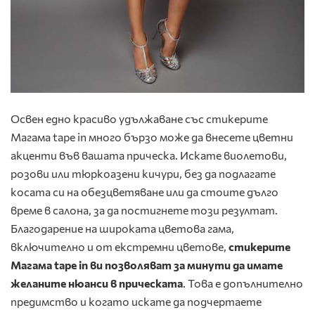
Освен едно красиво удължаване със стикерите
Магама tape in много бързо може да внесете цветни
акценти във вашата прическа. Искате виолетови,
розови или тюркоазени кичури, без да подлагате
косата си на обезцветяване или да стоите дълго
време в салона, за да постигнете този резултат.
Благодарение на широката цветова гама,
включително и от екстремни цветове,
стикерите
Магама tape in ви позволяват за минути да имате
желаните нюанси в прическата
. Това е допълнително
предимство и когато искате да подчертаете