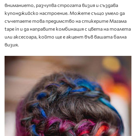
вниманието, разчупва строгата визия и създава
купонджийско настроение. Можете също умело да
съчетаете това предимство на стикерите Магама
tape in и да направите комбинация с цвета на тоалета
или аксесоара, който ще е акцент във вашата бална
визия.