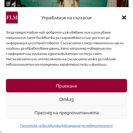
Управление на съгласие
За да предоставим най-доброто изживяване, ние използваме
технологии като бисквитки за съхраняване и/или достъп до
информация за устройството. Съгласието с тези технологии ще ни
позволи да обработваме данни, като например поведение при
ПРИЧЕСКИ
сърфиране или уникални идентификатори на този сайт.
Несъгласието или оттеглянето на съгласието може да повлияе
Косата като драматургия
неблагоприятно на определени характеристики и функции.
Приемане
Отказ
Преглед на предпочитанията
Политика за бисквитки
Декларация за поверителност