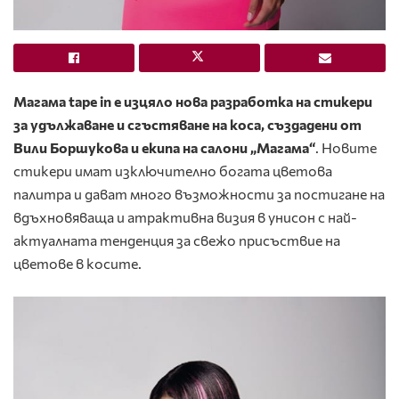
Магама tape in е изцяло нова разработка на стикери
за удължаване и сгъстяване на коса, създадени от
Вили Боршукова и екипа на салони „Магама“
. Новите
стикери имат изключително богата цветова
палитра и дават много възможности за постигане на
вдъхновяваща и атрактивна визия в унисон с най-
актуалната тенденция за свежо присъствие на
цветове в косите.