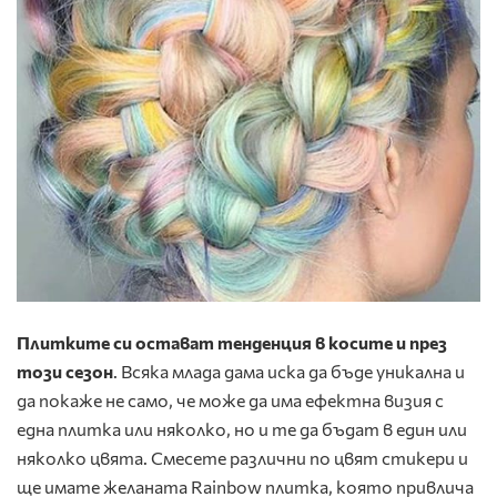
Плитките си остават тенденция в косите и през
този сезон
. Всяка млада дама иска да бъде уникална и
да покаже не само, че може да има ефектна визия с
една плитка или няколко, но и те да бъдат в един или
няколко цвята. Смесете различни по цвят стикери и
ще имате желаната Rainbow плитка, която привлича