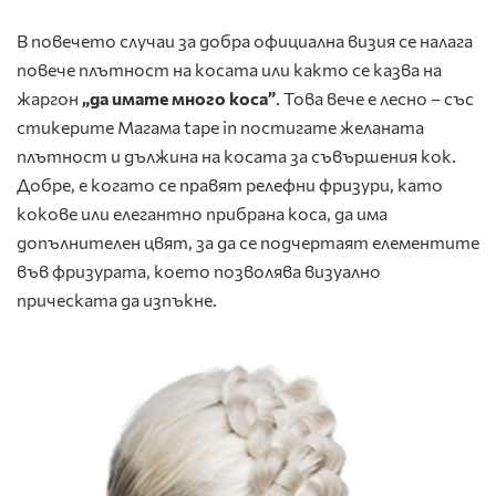
В повечето случаи за добра официална визия се налага
повече плътност на косата или както се казва на
жаргон
„да имате много коса”
. Това вече е лесно – със
стикерите Магама tape in постигате желаната
плътност и дължина на косата за съвършения кок.
Добре, е когато се правят релефни фризури, като
кокове или елегантно прибрана коса, да има
допълнителен цвят, за да се подчертаят елементите
във фризурата, което позволява визуално
прическата да изпъкне.