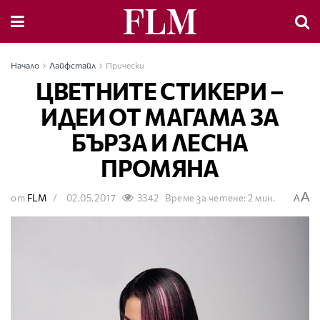
Начало
Лайфстайл
Прически
ЦВЕТНИТЕ СТИКЕРИ –
ИДЕИ ОТ МАГАМА ЗА
БЪРЗА И ЛЕСНА
ПРОМЯНА
A
от
FLM
02.05.2017
3342
Време за четене: 2 мин.
A