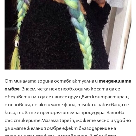
От миналата година остава актуална и
тенденцията
омбре
. Знаем, че за нея е необходимо косата да се
обезцвети или да се нанесе друг цвят контрастиращ
с основния, но ако имате фина, тънка и накъсваща се
коса, това не е препоръчителна процедура. Затова
със стикерите Магама tape in, можете лесно и удобно
да имате желания омбре ефект благодарение на
специалните стикери, разработени в два цвята,