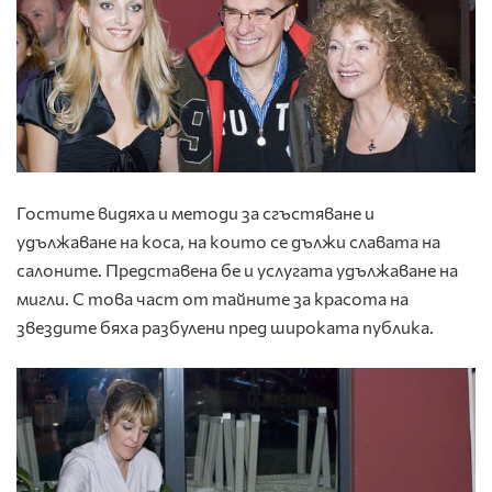
Гостите видяха и методи за сгъстяване и
удължаване на коса, на които се дължи славата на
салоните. Представена бе и услугата удължаване на
мигли. С това част от тайните за красота на
звездите бяха разбулени пред широката публика.