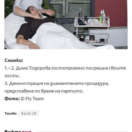
Снимки:
1.– 2. Дима Тодорова гостоприемно посрещна своите
гости.
3. Демонстрация на диамантената процедура,
представена по време на партито.
Фото:
© Fly Team
Тагове:
Брой 28
Вижте
още