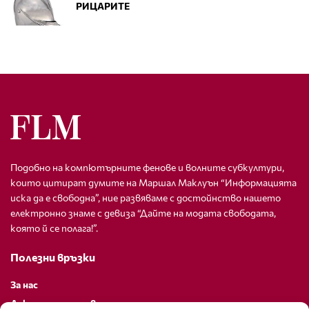
РИЦАРИТЕ
Подобно на компютърните фенове и волните субкултури,
които цитират думите на Маршал Маклуън “Информацията
иска да е свободна”, ние развяваме с достойнство нашето
електронно знаме с девиза “Дайте на модата свободата,
която й се полага!”.
Полезни връзки
За нас
Декларация за поверителност