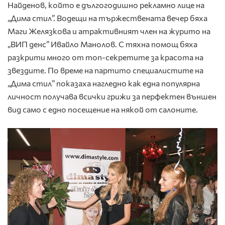
Найденов, който е дългогодишно рекламно лице на
„Дима стил”. Водещи на тържествената вечер бяха
Маги Желязкова и атрактивният член на журито на
„ВИП денс” Ивайло Манолов. С тяхна помощ бяха
разкрити много от топ-секретите за красота на
звездите. По време на партито специалистите на
„Дима стил” показаха нагледно как една популярна
личност получава всички грижи за перфектен външен
вид само с едно посещение на някой от салоните.