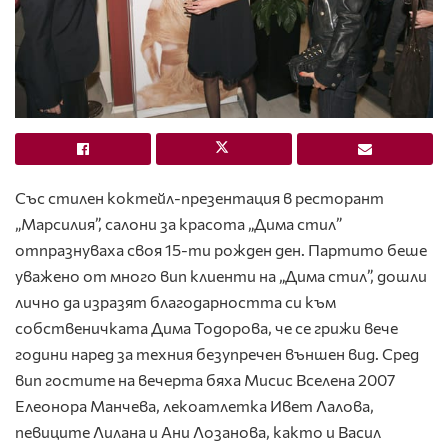
Със стилен коктейл-презентация в ресторант
„Марсилия”, салони за красота „Дима стил”
отпразнуваха своя 15-ти рожден ден. Партито беше
уважено от много вип клиенти на „Дима стил”, дошли
лично да изразят благодарността си към
собственичката Дима Тодорова, че се грижи вече
години наред за техния безупречен външен вид. Сред
вип гостите на вечерта бяха Мисис Вселена 2007
Елеонора Манчева, лекоатлетка Ивет Лалова,
певиците Лилана и Ани Лозанова, както и Васил