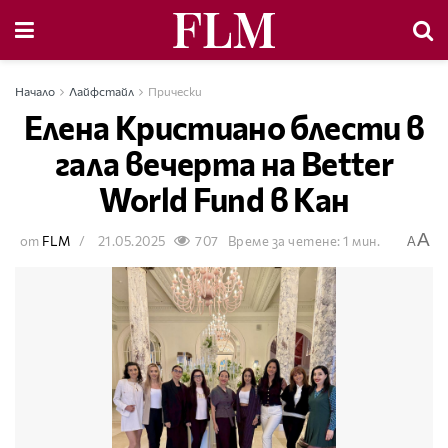
Начало
Лайфстайл
Прически
Елена Кристиано блести в
гала вечерта на Better
World Fund в Кан
A
от
FLM
21.05.2025
707
Време за четене: 1 мин.
A