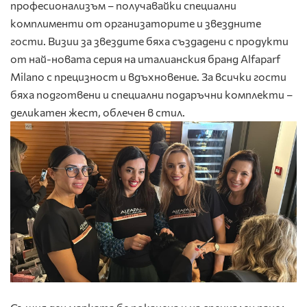
професионализъм – получавайки специални
комплименти от организаторите и звездните
гости. Визии за звездите бяха създадени с продукти
от най-новата серия на италианския бранд Alfaparf
Milano с прецизност и вдъхновение. За всички гости
бяха подготвени и специални подаръчни комплекти –
деликатен жест, облечен в стил.