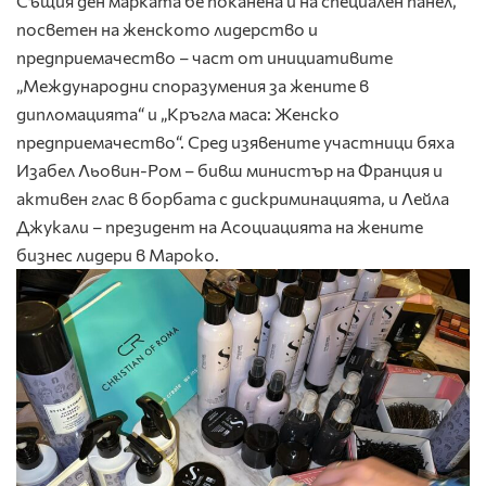
Същия ден марката бе поканена и на специален панел,
посветен на женското лидерство и
предприемачество – част от инициативите
„Международни споразумения за жените в
дипломацията“ и „Кръгла маса: Женско
предприемачество“. Сред изявените участници бяха
Изабел Льовин-Ром – бивш министър на Франция и
активен глас в борбата с дискриминацията, и Лейла
Джукали – президент на Асоциацията на жените
бизнес лидери в Мароко.