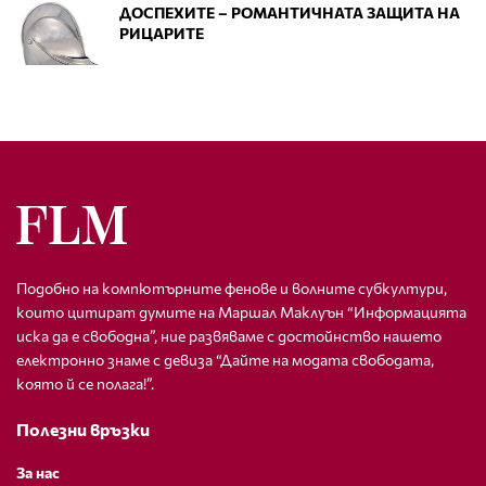
ДОСПЕХИТЕ – РОМАНТИЧНАТА ЗАЩИТА НА
РИЦАРИТЕ
Подобно на компютърните фенове и волните субкултури,
които цитират думите на Маршал Маклуън “Информацията
иска да е свободна”, ние развяваме с достойнство нашето
електронно знаме с девиза “Дайте на модата свободата,
която й се полага!”.
Полезни връзки
За нас