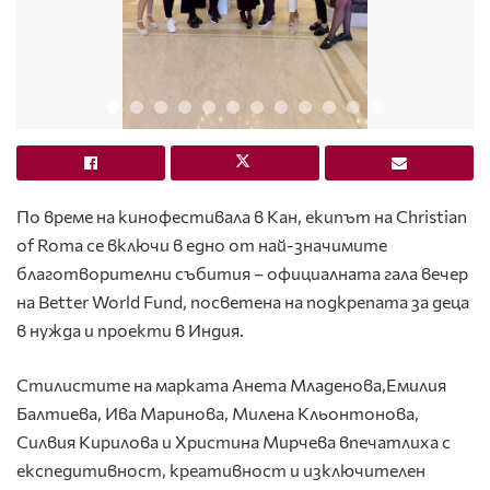
По време на кинофестивала в Кан, екипът на Christian
of Roma се включи в едно от най-значимите
благотворителни събития – официалната гала вечер
на Better World Fund, посветена на подкрепата за деца
в нужда и проекти в Индия.
Стилистите на марката Анета Младенова,Емилия
Балтиева, Ива Маринова, Милена Кльонтонова,
Силвия Кирилова и Христина Мирчева впечатлиха с
експедитивност, креативност и изключителен