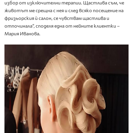
избор от изключителни терапии. Щастлива съм, че
животът ме срещна с нея и след всяко посещение на
фризьорския ѝ салон, се чувствам щастлива и
отпочинала“, споделя една от нейните клиентки –
Мария Иванова.