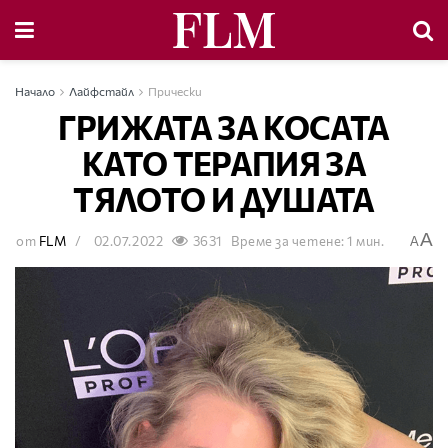
Начало
Лайфстайл
Прически
ГРИЖАТА ЗА КОСАТА
КАТО ТЕРАПИЯ ЗА
ТЯЛОТО И ДУШАТА
A
от
FLM
02.07.2022
3631
Време за четене: 1 мин.
A