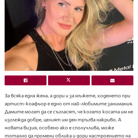
За всяка една жена, а дори и за мъжете, ходенето при
артист-коафьор е едно от най-любимите занимания.
Дамите могат да се съгласят, че когато косата им не
изглежда добре, целият им ден тръгва накриво. А
новата визия, особено ако е сполучлива, може
тотално да промени облика и дори настроението на