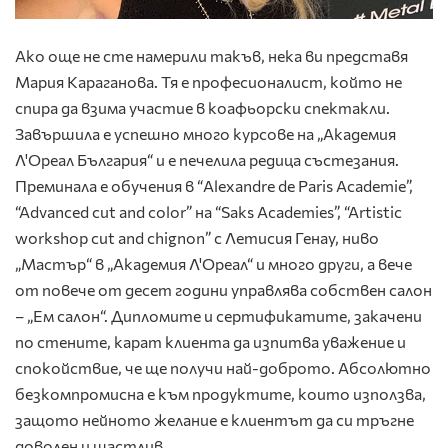
Ако още не сте намерили такъв, нека ви представя
Мария Караганова. Тя е професионалист, който не
спира да взима участие в коафьорски спектакли.
Завършила е успешно много курсове на „Академия
Л'Ореал България“ и е печелила редица състезания.
Преминала е обучения в “Alexandre de Paris Academie”,
“Advanced cut and color” на “Saks Academies”, “Artistic
workshop cut and chignon” с Летисия Генау, ниво
„Мастър“ в „Академия Л'Ореал“ и много други, а вече
от повече от десет години управлява собствен салон
– „Ем салон“. Дипломите и сертификатите, закачени
по стените, карат клиента да изпитва уважение и
спокойствие, че ще получи най-доброто. Абсолютно
безкомпромисна е към продуктите, които използва,
защото нейното желание е клиентът да си тръгне
доволен и щастлив.