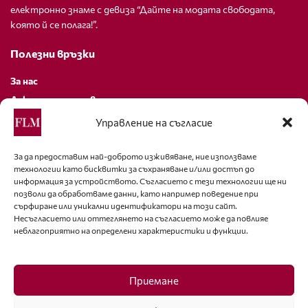
електронно знаме с девиза “Дайте на модата свободата,
която й се полага!”.
Полезни връзки
За нас
Декларация за поверителност
Политика за бисквитки
Управление на съгласие
За контакти
За да предоставим най-доброто изживяване, ние използваме
технологии като бисквитки за съхраняване и/или достъп до
editor@fashion-lifestyle.net
информация за устройството. Съгласието с тези технологии ще ни
позволи да обработваме данни, като например поведение при
+359 88 227 33 47
сърфиране или уникални идентификатори на този сайт.
Несъгласието или оттеглянето на съгласието може да повлияе
неблагоприятно на определени характеристики и функции.
Последвайте ни
Facebook
Приемане