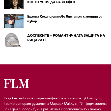
КОЕТО УСПЯ ДА РАЗЦЪФНЕ
Ерлинг Холанд отново впечатли с модния си
избор
ДОСПЕХИТЕ – РОМАНТИЧНАТА ЗАЩИТА НА
РИЦАРИТЕ
Подобно на компютърните фенове и волните субкултури,
които цитират думите на Маршал Маклуън “Информацията
иска да е свободна”, ние развяваме с достойнство нашето