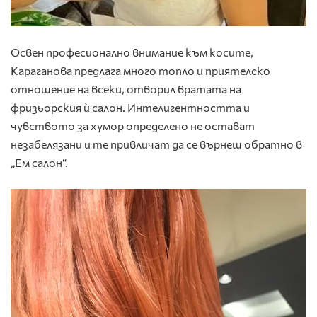
Освен професионално внимание към косите,
Караганова предлага много топло и приятелско
отношение на всеки, отворил вратата на
фризьорския ѝ салон. Интелигентността и
чувството за хумор определено не остават
незабелязани и те привличат да се върнеш обратно в
„Ем салон“.