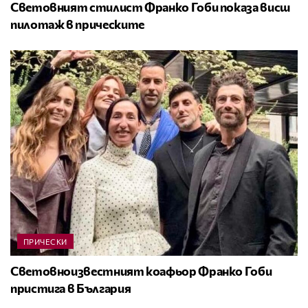
Световният стилист Франко Гоби показа висш
пилотаж в прическите
ПРИЧЕСКИ
Световноизвестният коафьор Франко Гоби
пристига в България