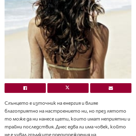
Слънцето е източник на енергия и влияе
благоприятно на настроението ни, но през лятото
то може да ни нанесе щети, които имат неприятни и
трайни последствия. Днес едва ли има човек, който
не е чувал гръмките предупреждения на