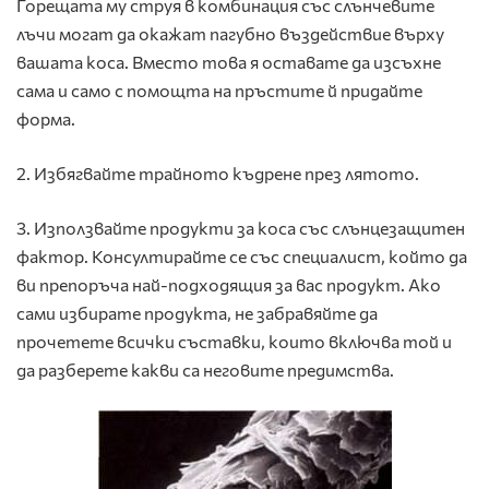
Горещата му струя в комбинация със слънчевите
лъчи могат да окажат пагубно въздействие върху
вашата коса. Вместо това я оставате да изсъхне
сама и само с помощта на пръстите й придайте
форма.
2. Избягвайте трайното къдрене през лятото.
3. Използвайте продукти за коса със слънцезащитен
фактор. Консултирайте се със специалист, който да
ви препоръча най-подходящия за вас продукт. Ако
сами избирате продукта, не забравяйте да
прочетете всички съставки, които включва той и
да разберете какви са неговите предимства.