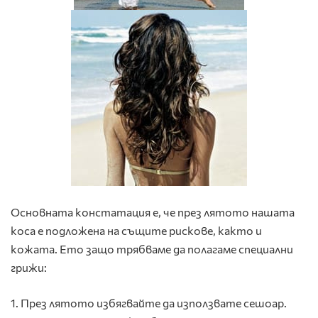
Основната констатация е, че през лятото нашата
коса е подложена на същите рискове, както и
кожата. Ето защо трябваме да полагаме специални
грижи:
1. През лятото избягвайте да използвате сешоар.