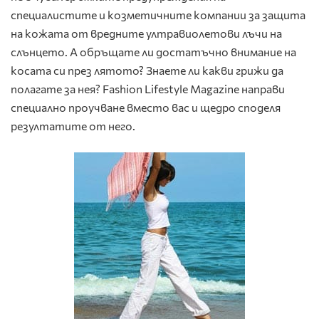
специалистите и козметичнитe компании за защита
на кожата от вредните ултравиолетови лъчи на
слънцето. А обръщате ли достатъчно внимание на
косата си през лятото? Знаете ли какви грижи да
полагате за нея? Fashion Lifestyle Magazine направи
специално проучване вместо вас и щедро споделя
резултатите от него.