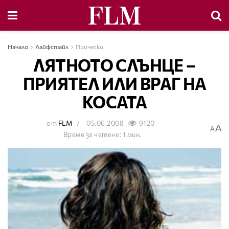
Начало
Лайфстайл
Прически
ЛЯТНОТО СЛЪНЦЕ –
ПРИЯТЕЛ ИЛИ ВРАГ НА
КОСАТА
от
FLM
05.06.2008
9120
A
A
Време за четене: 1 мин.