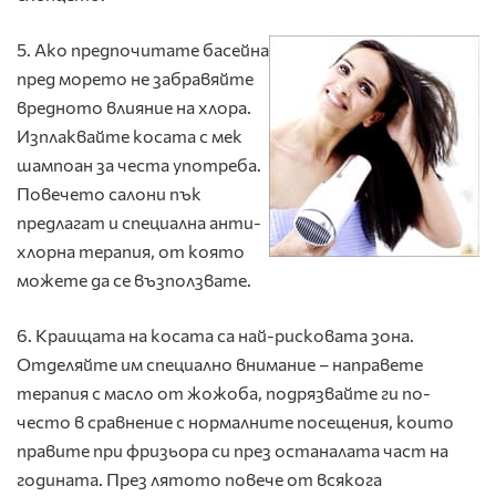
5. Ако предпочитате басейна
пред морето не забравяйте
вредното влияние на хлора.
Изплаквайте косата с мек
шампоан за честа употреба.
Повечето салони пък
предлагат и специална анти-
хлорна терапия, от която
можете да се възползвате.
6. Краищата на косата са най-рисковата зона.
Отделяйте им специално внимание – направете
терапия с масло от жожоба, подрязвайте ги по-
често в сравнение с нормалните посещения, които
правите при фризьора си през останалата част на
годината. През лятото повече от всякога