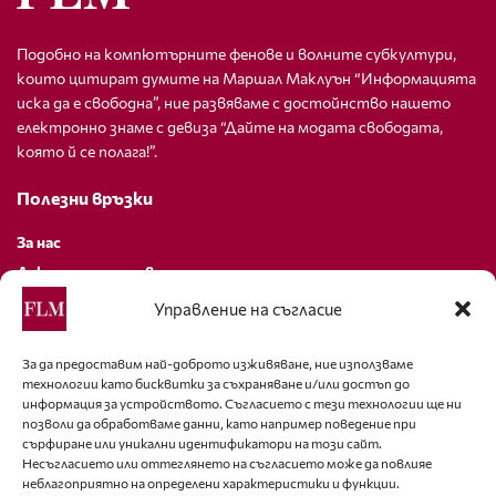
Подобно на компютърните фенове и волните субкултури,
които цитират думите на Маршал Маклуън “Информацията
иска да е свободна”, ние развяваме с достойнство нашето
електронно знаме с девиза “Дайте на модата свободата,
която й се полага!”.
Полезни връзки
За нас
Декларация за поверителност
Политика за бисквитки
Управление на съгласие
За контакти
За да предоставим най-доброто изживяване, ние използваме
технологии като бисквитки за съхраняване и/или достъп до
editor@fashion-lifestyle.net
информация за устройството. Съгласието с тези технологии ще ни
позволи да обработваме данни, като например поведение при
+359 88 227 33 47
сърфиране или уникални идентификатори на този сайт.
Несъгласието или оттеглянето на съгласието може да повлияе
неблагоприятно на определени характеристики и функции.
Последвайте ни