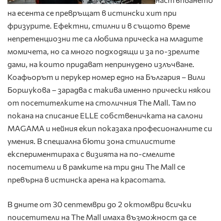
на есента се превръщат в истински хит при
фризурите. Ефектни, стилни и в същото време
непретенциозни те са любима прическа на младите
момичета, но са много подходящи и за по-зрелите
дами, на които придават непринудено излъчване.
Коафьорът и перукер номер едно на България – Вили
Боршукова – зарадва с такива именно прически някои
от посетителките на столичния The Mall. Там по
покана на списание ELLE собственичката на салони
MAGAMA и нейния екип показаха професионалните си
умения. В специална бюти зона стилистите
експериментираха с визията на по-смелите
посетители и в рамките на три дни The Mall се
превърна в истинска арена на красотата.
В дните от 30 септември до 2 октомври всички
поисетители на The Mall имаха възможност да се