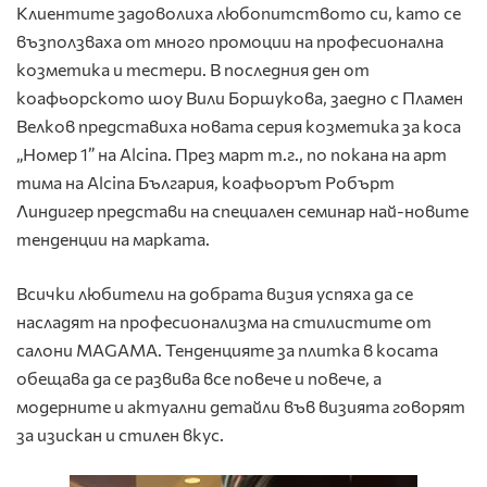
Клиентите задоволиха любопитството си, като се
възползваха от много промоции на професионална
козметика и тестери. В последния ден от
коафьорското шоу Вили Боршукова, заедно с Пламен
Велков представиха новата серия козметика за коса
„Номер 1” на Alcina. През март т.г., по покана на арт
тима на Alcina България, коафьорът Робърт
Линдигер представи на специален семинар най-новите
тенденции на марката.
Всички любители на добрата визия успяха да се
насладят на професионализма на стилистите от
салони MAGAMA. Тенденцияте за плитка в косата
обещава да се развива все повече и повече, а
модерните и актуални детайли във визията говорят
за изискан и стилен вкус.