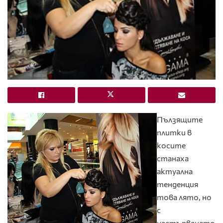
Пълзящите
плитки в
косите
станаха
актуална
тенденция
това лято, но
с
настъпването