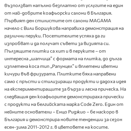
възползват напълно безплатно от услугите на един
от най-добрите коафьорски салони в България.
Първият ден стилистите от салони MAGAMA
начело с Вили Боршукова направиха демонстрация на
различни перуки. Посетителите успяха да ги
изпробват и да получат съвети за визията си.
Пълзящите плитки са хит и в перуките – от
интересна „шапчица” с формата на плитка, до дълга
изплетена коса тип „Рапунцел” и вплетени цветни
кичури във фризурата. Плитките бяха направени
само с пръсти и стилизиращи продукти и дадоха идея
на експериментиращите за бърза и лесна прическа. На
следващия ден коафьорите демонстрираха прически
с продукти на белгийската марка Code Zero. Един от
нейните основатели – Енцо Риджио – бе наскоро в
България и демонстрира новите тенденции за сезон
есен-зима 2011-2012 г. в цветовете на косите.