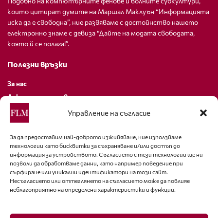
Подобно на компютърните фенове и волните субкултури,
които цитират думите на Маршал Маклуън “Информацията
иска да е свободна”, ние развяваме с достойнство нашето
електронно знаме с девиза “Дайте на модата свободата,
която й се полага!”.
Полезни връзки
За нас
Декларация за поверителност
Политика за бисквитки
Управление на съгласие
За контакти
За да предоставим най-доброто изживяване, ние използваме
технологии като бисквитки за съхраняване и/или достъп до
editor@fashion-lifestyle.net
информация за устройството. Съгласието с тези технологии ще ни
позволи да обработваме данни, като например поведение при
+359 88 227 33 47
сърфиране или уникални идентификатори на този сайт.
Несъгласието или оттеглянето на съгласието може да повлияе
неблагоприятно на определени характеристики и функции.
Последвайте ни
Facebook