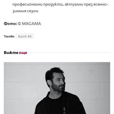
професионални продукти, актуални през есенно-
зимния сезон.
Фото:
© MAGAMA
Тагове:
Брой 49
Вижте
още