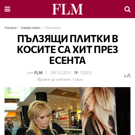
Начало
Лайфстайл
Прически
ПЪЛЗЯЩИ ПЛИТКИ В
КОСИТЕ СА ХИТ ПРЕЗ
ЕСЕНТА
от
FLM
09.10.2011
13203
A
A
Време за четене: 1 мин.