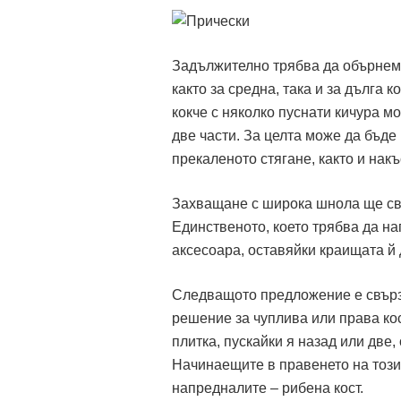
Задължително трябва да обърнем 
както за средна, така и за дълга 
кокче с няколко пуснати кичура м
две части. За целта може да бъде
прекаленото стягане, както и накъ
Захващане с широка шнола ще свъ
Единственото, което трябва да на
аксесоара, оставяйки краищата й д
Следващото предложение е свърза
решение за чуплива или права ко
плитка, пускайки я назад или две,
Начинаещите в правенето на този 
напредналите – рибена кост.