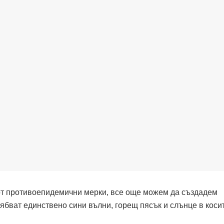
 от противоепидемични мерки, все още можем да създадем
рябват единствено сини вълни, горещ пясък и слънце в косит