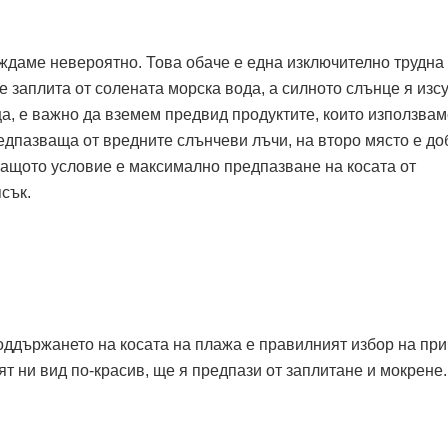
ждаме невероятно. Това обаче е една изключително трудна
се заплита от солената морска вода, а силното слънце я изс
а, е важно да вземем предвид продуктите, които използвам
едпазваща от вредните слънчеви лъчи, на второ място е до
ващото условие е максимално предпазване на косата от
сък.
оддържането на косата на плажа е правилният избор на при
т ни вид по-красив, ще я предпази от заплитане и мокрене.