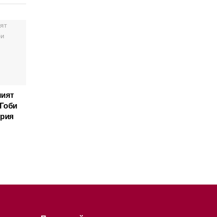
ният
Гоби
ария