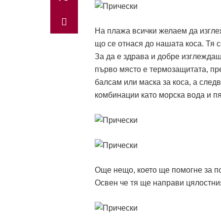
На плажа всички желаем да изгле
що се отнася до нашата коса. Тя 
За да e здрава и добре изглеждащ
първо място е термозащитата, пр
балсам или маска за коса, а след
комбинации като морска вода и пя
Още нещо, което ще помогне за п
Освен че тя ще направи цялостния