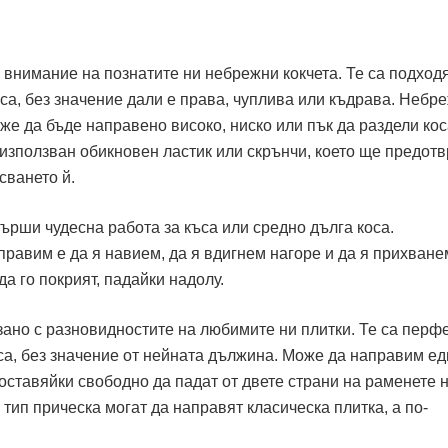
внимание на познатите ни небрежни кокчета. Те са подхо
коса, без значение дали е права, чуплива или къдрава. Небр
оже да бъде направено високо, ниско или пък да раздели кос
 използван обикновен ластик или скрънчи, което ще предот
сването й.
рши чудесна работа за къса или средно дълга коса.
правим е да я навием, да я вдигнем нагоре и да я прихване
а го покрият, падайки надолу.
но с разновидностите на любимите ни плитки. Те са перф
са, без значение от нейната дължина. Може да направим ед
 оставяйки свободно да падат от двете страни на раменете н
тип прическа могат да направят класическа плитка, а по-