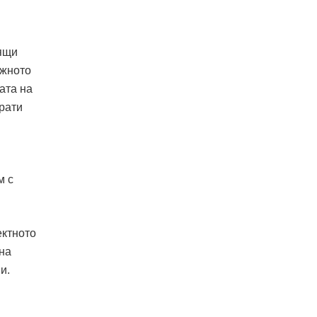
дящи
ежното
ата на
врати
м с
ектното
на
и.