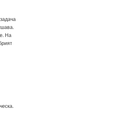
 задача
ушава.
е. На
брият
ческа.