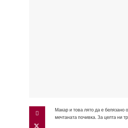
Макар и това лято да е белязано
мечтаната почивка. За целта ни т