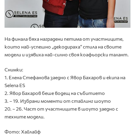
На финала бяха наградени петима от участниците,
които най-успешно „декодираха“ стила на своите
модели и изявиха най-силно своя коафьорски талант.
Снимки:
1. Елена Стефанова заедно с Явор Бахаров и екипа на
Selena ES
2. Явор Бахаров беше водещ на събитието
3. – 19. Избрани моменти от стайлинг шоуто
20. – 26. Част от участниците в шоуто заедно с
техните модели.
Фото: Хайлайф