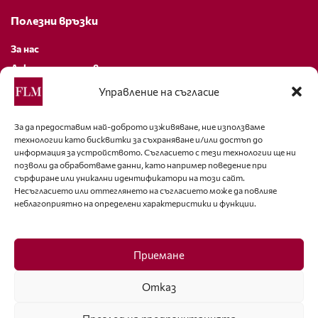
Полезни връзки
За нас
Декларация за поверителност
Политика за бисквитки
Управление на съгласие
За контакти
За да предоставим най-доброто изживяване, ние използваме
технологии като бисквитки за съхраняване и/или достъп до
editor@fashion-lifestyle.net
информация за устройството. Съгласието с тези технологии ще ни
позволи да обработваме данни, като например поведение при
+359 88 227 33 47
сърфиране или уникални идентификатори на този сайт.
Несъгласието или оттеглянето на съгласието може да повлияе
неблагоприятно на определени характеристики и функции.
Последвайте ни
Facebook
Приемане
Отказ