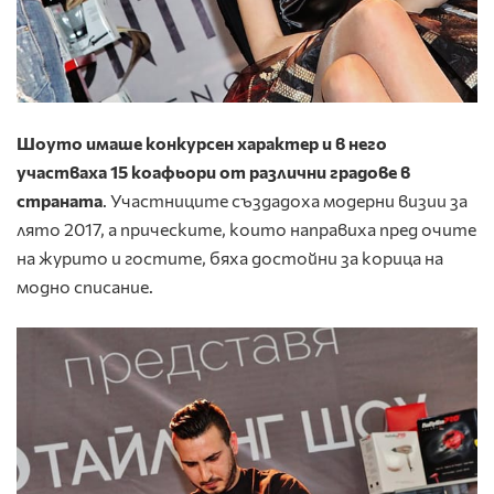
Шоуто имаше конкурсен характер и в него
участваха 15 коафьори от различни градове в
страната
. Участниците създадоха модерни визии за
лято 2017, а прическите, които направиха пред очите
на журито и гостите, бяха достойни за корица на
модно списание.