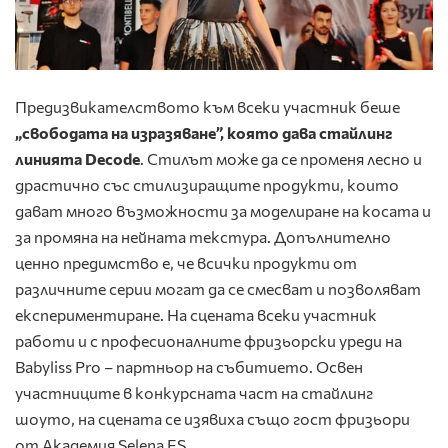
Предизвикателството към всеки участник беше
„свободата на изразяване”, която дава стайлинг
линията Decode
. Стилът може да се променя лесно и
драстично със стилизиращите продукти, които
дават много възможности за моделиране на косата и
за промяна на нейната текстура. Допълнително
ценно предимство е, че всички продукти от
различните серии могат да се смесват и позволяват
експериментиране. На сцената всеки участник
работи и с професионалните фризьорски уреди на
Babyliss Pro – партньор на събитието. Освен
участниците в конкурсната част на стайлинг
шоуто, на сцената се изявиха също гост фризьори
от Академия Selena ES.