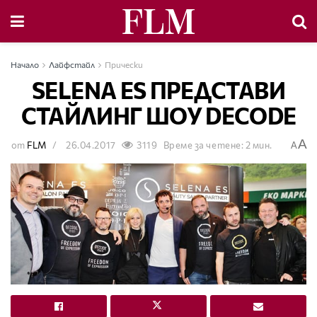
Начало
Лайфстайл
Прически
SELENA ES ПРЕДСТАВИ
СТАЙЛИНГ ШОУ DECODE
A
от
FLM
26.04.2017
3119
Време за четене: 2 мин.
A