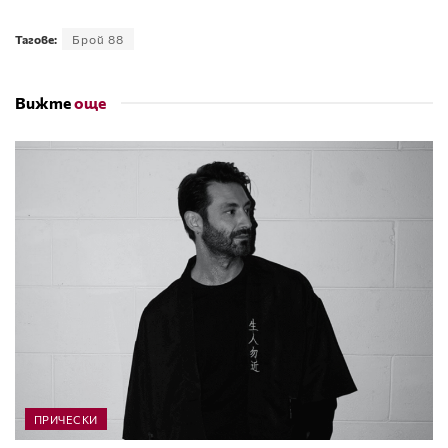
Тагове:
Брой 88
Вижте
още
ПРИЧЕСКИ