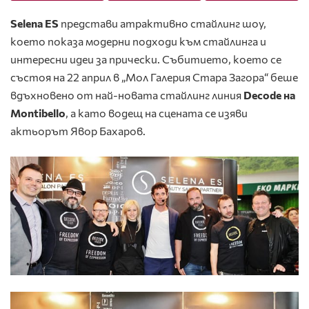
Selena ES
представи атрактивно стайлинг шоу,
което показа модерни подходи към стайлинга и
интересни идеи за прически. Събитието, което се
състоя на 22 април в „Мол Галерия Стара Загора“ беше
вдъхновено от най-новата стайлинг линия
Decode на
Montibello
, а като водещ на сцената се изяви
актьорът Явор Бахаров.