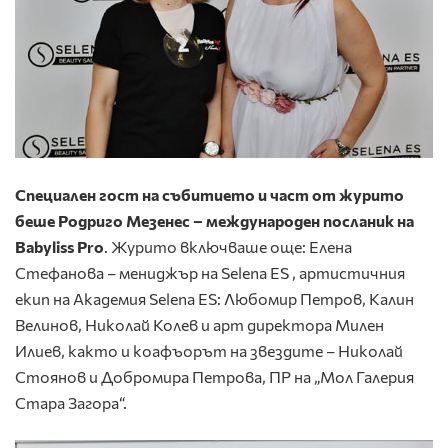
Специален гост на събитието и част от журито
беше Родриго Мезенес – международен посланик на
Babyliss Pro
. Журито включваше още: Елена
Стефанова – мениджър на Selena ES , aртистичния
екип на Академия Selena ES: Любомир Петров, Калин
Велинов, Николай Колев и арт директора Милен
Илиев, както и коафъорът на звездите – Николай
Стоянов и Добромира Петрова, ПР на „Мол Галерия
Стара Загора“.