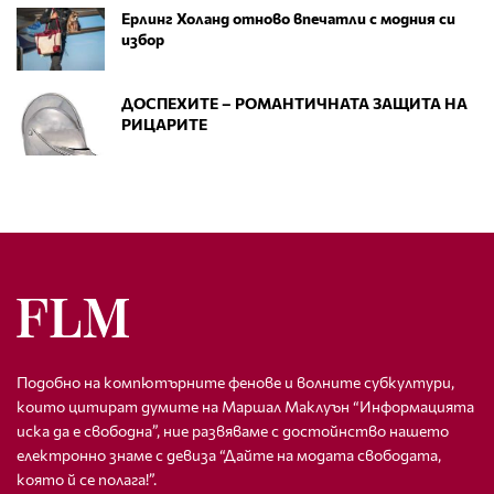
Ерлинг Холанд отново впечатли с модния си
избор
ДОСПЕХИТЕ – РОМАНТИЧНАТА ЗАЩИТА НА
РИЦАРИТЕ
Подобно на компютърните фенове и волните субкултури,
които цитират думите на Маршал Маклуън “Информацията
иска да е свободна”, ние развяваме с достойнство нашето
електронно знаме с девиза “Дайте на модата свободата,
която й се полага!”.