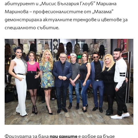
абитуриент и „Мисис България Глоуб” Мариана
Маринова – професионалистите от „Магама”
демонстрираха актуалните трендове и цветове за
специалното събитие.
Фризурата за бала
при дамите
е добре да бъде