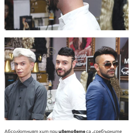
Абсолютният хит при
цветовете
са „сребърните