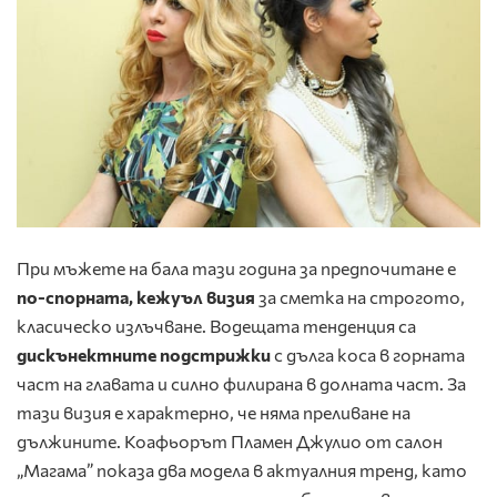
При мъжете на бала тази година за предпочитане е
по-спорната, кежуъл визия
за сметка на строгото,
класическо излъчване. Водещата тенденция са
дискънектните подстрижки
с дълга коса в горната
част на главата и силно филирана в долната част. За
тази визия е характерно, че няма преливане на
дължините. Коафьорът Пламен Джулио от салон
„Магама” показа два модела в актуалния тренд, като