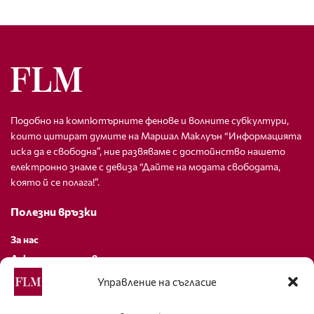
Подобно на компютърните фенове и волните субкултури,
които цитират думите на Маршал Маклуън “Информацията
иска да е свободна”, ние развяваме с достойнство нашето
електронно знаме с девиза “Дайте на модата свободата,
която й се полага!”.
Полезни връзки
За нас
Декларация за поверителност
Политика за бисквитки
Управление на съгласие
За контакти