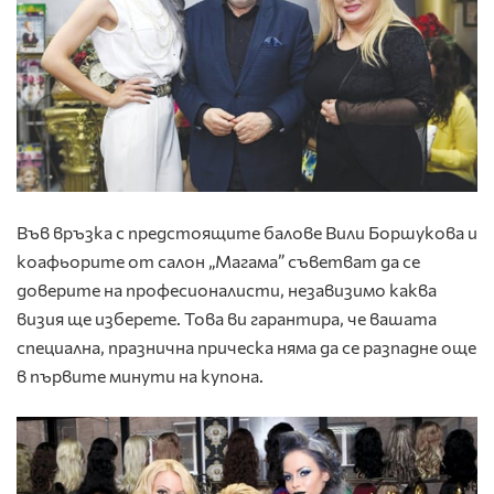
Във връзка с предстоящите балове Вили Боршукова и
коафьорите от салон „Магама” съветват да се
доверите на професионалисти, незавизимо каква
визия ще изберете. Това ви гарантира, че вашата
специална, празнична прическа няма да се разпадне още
в първите минути на купона.