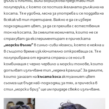
дълги и плътни, Вили Боршукова представи тип
полуперука, с която се постига желаната дължина на
косата. Тя е удобна, лесна за употреба и се поддава на
всякакъв тип третиране. Важно е да се избере
подходящият цвят, за да се прелива с естествения
тон на косата. За смелите момичета, които не се
страхуват да експериментират е прическата
„морски вълни”
в синьо-сиви нюанси, която е нежна и
в същото време изключително открояваща се. Тя е
полуприбрана от едната страна и се носи в
комбинация с черно червило и морски тонове, които
допълват излъчване тип „ледена кралица”. За дамите,
които залагат на
късата коса
актуалният цвят
сьомга ще бъде най-подходящ за тях, а прическа в
стил „морски бриз” ще им придаде свежо излъчване.