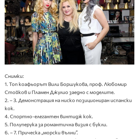
Снимки:
1. Топ коафьорът Вили Боршукова, проф. Любомир
Стойков и Пламен Джулио заедно с моделите.
2. – 3. Демонстрация на ниско позициониран испански
кок.
4. Спортно-елегантен винтидж кок.
5. Полуперука за романтична визия с букли.
6. – 7. Прическа „морски вълни”.