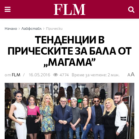
Начало
Лайфстайл
Прически
ТЕНДЕНЦИИ В
ПРИЧЕСКИTE ЗА БАЛА ОТ
„МАГАМА”
A
от
FLM
16.05.2016
4774
Време за четене: 2 мин.
A