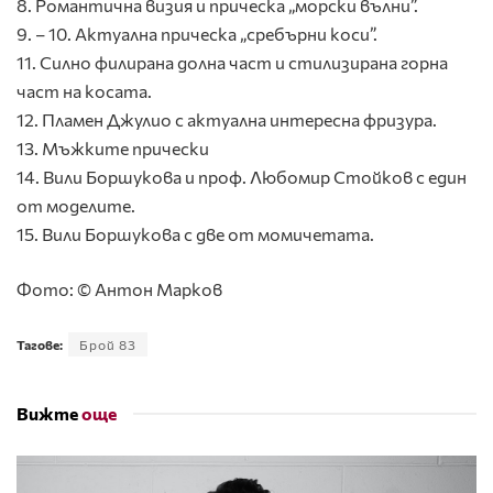
8. Романтична визия и прическа „морски вълни”.
9. – 10. Актуална прическа „сребърни коси”.
11. Силно филирана долна част и стилизирана горна
част на косата.
12. Пламен Джулио с актуална интересна фризура.
13. Мъжките прически
14. Вили Боршукова и проф. Любомир Стойков с един
от моделите.
15. Вили Боршукова с две от момичетата.
Фото: © Антон Марков
Тагове:
Брой 83
Вижте
още