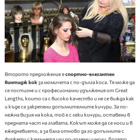
Второто предложение е
спортно-елегантен
винтидж кок
за момичета с по-дълга коса. Тя може да
се постигне и с професионални удължения от Great
Lengths, които са с високо качество и не се вижда как
и къде са закрепени допълнителните кичури. За по-
нежна визия на кока, той е с леки кичури, оставени в
предната част на главата. Кокът може да се носи и в
ежедневието, а за бала отново да го допълните с
фуркети с камъчета или по-големи шноли, богато