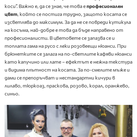
коси”. Важно е, да се знае, че това е
професионален
цвят
, който се постига трудно, защото косата се
изсветлява до максимум. За да не се повреди кутикула
на косъма, най-добре е това да бъде направено от
професионалисти. В цветовете се запазва се и
топлата гама на русо с леки розовеещи нюанси. При
брюнетките се залага на по-светлите кафяви нюанси
като капучино или лате – ефектът е нежна текстура
и видима плътност на косата. За по-смелите мъже и
дами се препоръчват и нестандартни кичури в
лилаво, тюркоаз, праскова, розово, корал, оранжево,
синьо.