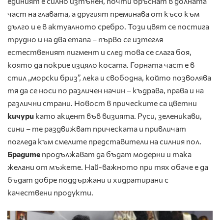
единият е силно изтънен, почти бръснат в долната
част на главата, а другият преминава от късо към
дълго и е в актуалното сребро. Този цвят се постига
трудно и на два етапа – първо се изтегля
естественият пигмент и след това се слага боя,
която да покрие изцяло косата. Горната част е в
стил „морски бриз”, лека и свободна, който позволява
тя да се носи по различен начин – къдрава, права и на
различни страни. Новост в прическите са цветни
кичури
като акцент във визията. Руси, зеленикави,
сини – те раздвижват прическата и привличат
погледа към смелите представители на силния пол.
Брадите
продължават да бъдат модерни и така
желани от мъжете. Най-важното при тях обаче е да
бъдат добре поддържани и хидратирани с
качествени продукти.