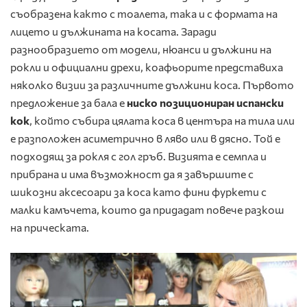
съобразена както с тоалета, така и с формата на
лицето и дължината на косата. Заради
разнообразието от модели, нюанси и дължини на
рокли и официални дрехи, коафьорите представиха
няколко визии за различните дължини коса. Първото
предложение за бала е
ниско позициониран испански
кок
, който събира цялата коса в центъра на тила или
e разположен асиметрично в ляво или в дясно. Той е
подходящ за рокля с гол гръб. Визията е семпла и
прибрана и има възможност да я завършите с
шикозни аксесоари за коса като фини фуркети с
малки камъчета, които да придадат повече разкош
на прическата.