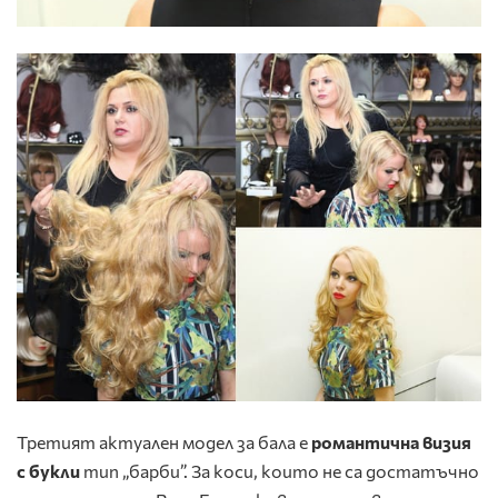
Третият актуален модел за бала е
романтична визия
с букли
тип „барби”. За коси, които не са достатъчно