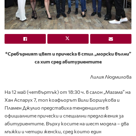
*Сребърният цвят и прическа в стил „морски вълни”
са хит сред абитуриентите
Лилия Людмилова
На 12 май (четвъртък) от 18:30 ч. в салон „Магама” на
Хан Аспарух 7, топ коафьорът Вили Боршукова и
Пламен Джулио представиха тенденциите в
официалните прически и специални предложения за
абитуриентите. Върху косите на шест модела – два
мъжки и четири женски, сред които един