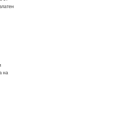
златен
и
а на