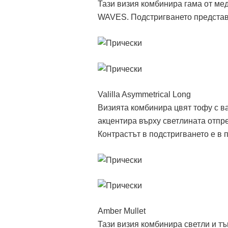
Тази визия комбинира гама от ме
WAVES. Подстригването представл
Valilla Asymmetrical Long
Визията комбинира цвят тофу с в
акцентира върху светлината отпре
Контрастът в подстригването е в п
Amber Mullet
Тази визия комбинира светли и тъ