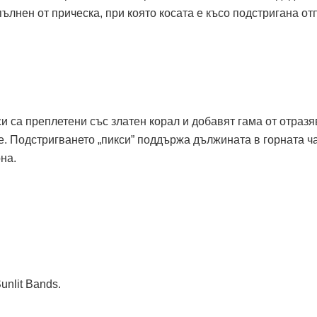
ълнен от прическа, при която косата е късо подстригана от
и са преплетени със златен корал и добавят гама от отраз
. Подстригването „пикси” поддържа дължината в горната ча
на.
unlit Bands.