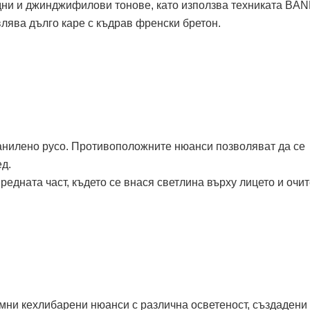
дни и джинджифилови тонове, като използва техниката BA
ява дълго каре с къдрав френски бретон.
анилено русо. Противоположните нюанси позволяват да се
д.
редната част, където се внася светлина върху лицето и очит
мни кехлибарени нюанси с различна осветеност, създадени 