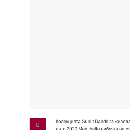
Колекцията Sunlit Bands съживява
лято 2020 Montibello набляга на 