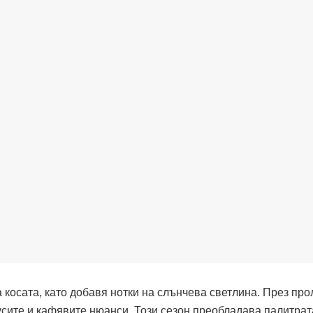
 косата, като добавя нотки на слънчева светлина. През про
русите и кафявите нюанси. Този сезон преобладава палитрат