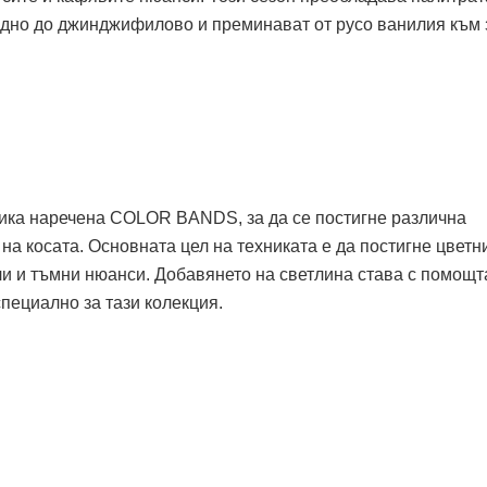
медно до джинджифилово и преминават от русо ванилия към 
хника наречена COLOR BANDS, за да се постигне различна
 на косата. Основната цел на техниката е да постигне цветн
ли и тъмни нюанси. Добавянето на светлина става с помощт
специално за тази колекция.