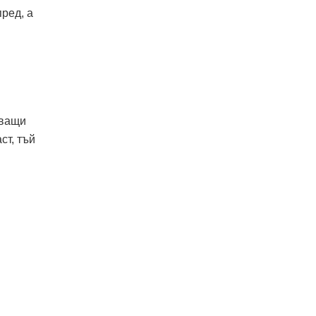
пред, а
яващи
ст, тъй