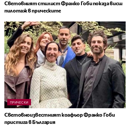
Световният стилист Франко Гоби показа висш
пилотаж в прическите
ПРИЧЕСКИ
Световноизвестният коафьор Франко Гоби
пристига в България