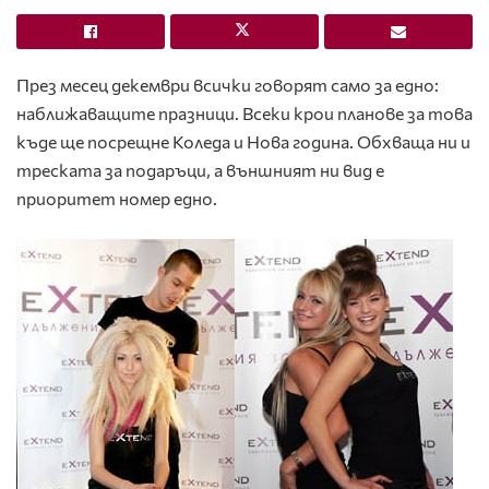
През месец декември всички говорят само за едно:
наближаващите празници. Всеки крои планове за това
къде ще посрещне Коледа и Нова година. Обхваща ни и
треската за подаръци, а външният ни вид е
приоритет номер едно.