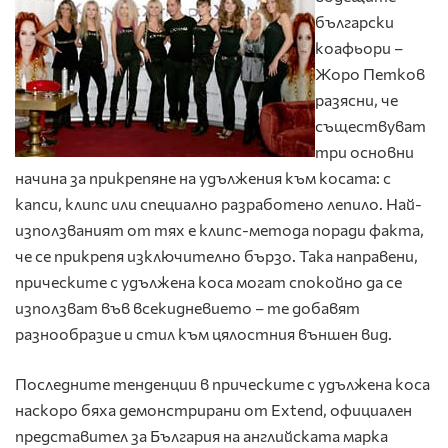
български
коафьори –
Жоро Петков
разясни, че
съществуват
три основни
начина за прикрепяне на удължения към косата: с
капси, клипс или специално разработено лепило. Най-
използваният от тях е клипс-метода поради факта,
че се прикрепя изключително бързо. Така направени,
прическите с удължена коса могат спокойно да се
използват във всекидневието – те добавят
разнообразие и стил към цялостния външен вид.
Последните тенденции в прическите с удължена коса
наскоро бяха демонстрирани от Extend, официалeн
представител за България на английската марка