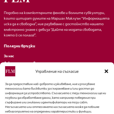
Подобно на компютърните фенове и волните субкултури,
които цитират думите на Маршал Маклуън “Информацията
иска да е свободна”, ние развяваме с достойнство нашето
електронно знаме с девиза “Дайте на модата свободата,
която й се полага!”.
Полезни връзки
За нас
Декларация за поверителност
Политика за бисквитки
Управление на съгласие
За контакти
За да предоставим най-доброто изживяване, ние използваме
технологии като бисквитки за съхраняване и/или достъп до
editor@fashion-lifestyle.net
информация за устройството. Съгласието с тези технологии ще ни
позволи да обработваме данни, като например поведение при
+359 88 227 33 47
сърфиране или уникални идентификатори на този сайт.
Несъгласието или оттеглянето на съгласието може да повлияе
неблагоприятно на определени характеристики и функции.
Последвайте ни