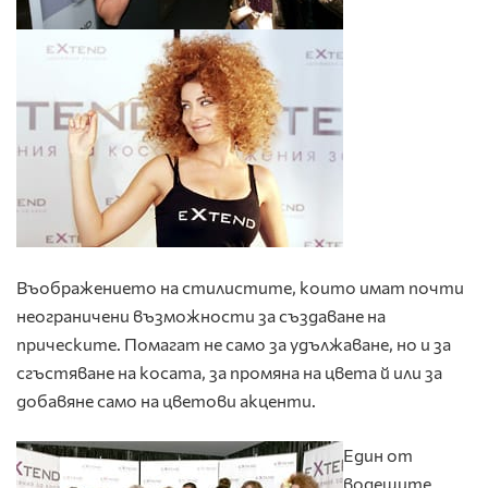
Въображението на стилистите, които имат почти
неограничени възможности за създаване на
прическите. Помагат не само за удължаване, но и за
сгъстяване на косата, за промяна на цвета й или за
добавяне само на цветови акценти.
Един от
водещите