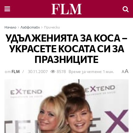
Начало
Лайфстайл
Прически
УДЪЛЖЕНИЯТА ЗА КОСА –
УКРАСЕТЕ КОСАТА СИ ЗА
ПРАЗНИЦИТЕ
A
от
FLM
30.11.2007
8578
Време за четене: 1 мин.
A