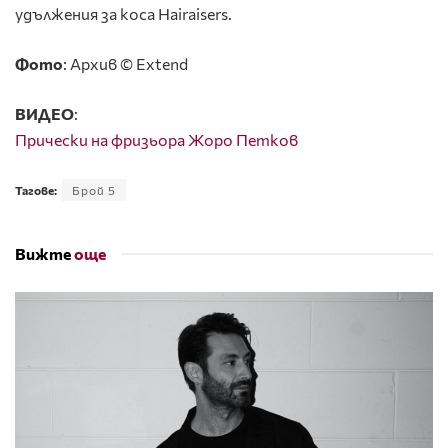
удължения за коса Hairaisers.
Фото
: Архив © Extend
ВИДЕО
:
Прически на фризьора Жоро Петков
Тагове:
Брой 5
Вижте
още