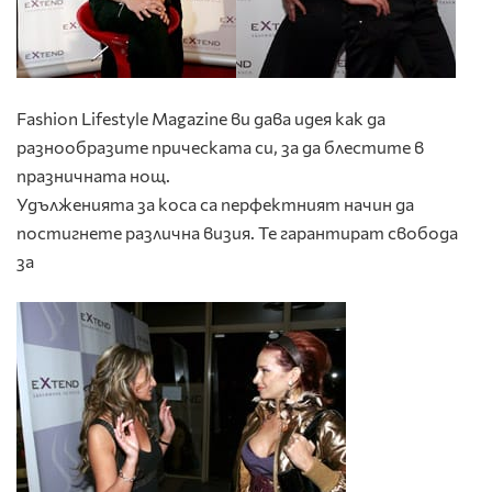
Fashion Lifestyle Magazine ви дава идея как да
разнообразите прическата си, за да блестите в
празничната нощ.
Удълженията за коса са перфектният начин да
постигнете различна визия. Те гарантират свобода
за