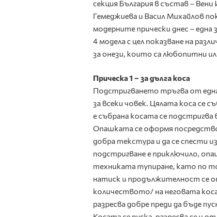
секция България в състав – Вен
Гемеджиева и Васил Михайлов по
модерните прически днес – една з
4 модела с цел показване на раз
за онези, които са любопитни и
Прическа 1 – за дълга коса
Подстригването тръгва от една 
за всеки човек. Цялата коса се с
е събрана косата се подстригва 
Опашката се оформя посредством
добра текстура и да се спести
подстригване е приключило, опа
техниката тупиране, като по то
натиск и продължителност се опр
количеството/ на неговата коса
разресва добре преди да бъде пу
Косата се пуска, разресва се и от