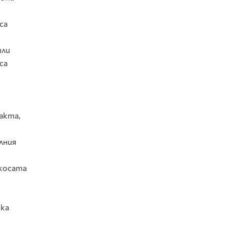
са
или
са
факта,
лния
 косата
ска