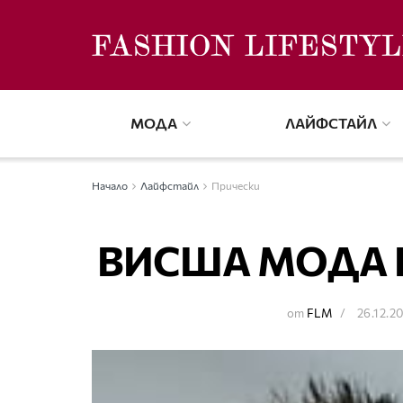
МОДА
ЛАЙФСТАЙЛ
Начало
Лайфстайл
Прически
ВИСША МОДА 
от
FLM
26.12.2