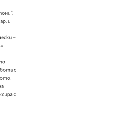
они”,
ар. и
чески –
ли
и
ато
абота с
лото,
на
ксира с