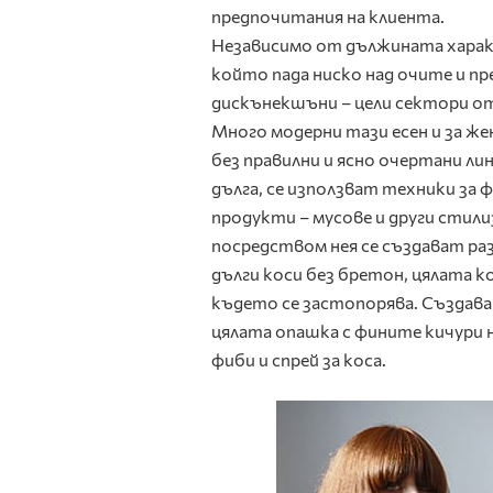
предпочитания на клиента.
Независимо от дължината характ
който пада ниско над очите и пр
дискънекшъни – цели сектори от
Много модерни тази есен и за же
без правилни и ясно очертани лин
дълга, се използват техники за
продукти – мусове и други стили
посредством нея се създават раз
дълги коси без бретон, цялата ко
където се застопорява. Създава 
цялата опашка с фините кичури н
фиби и спрей за коса.