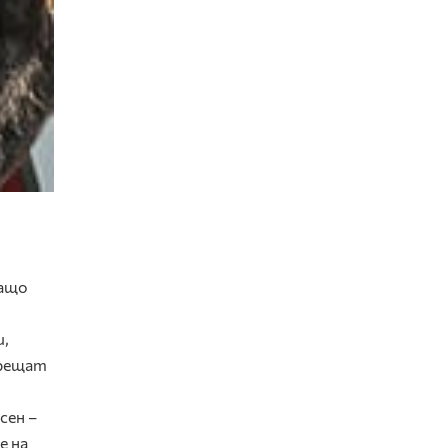
защо
и,
срещат
сен –
е на