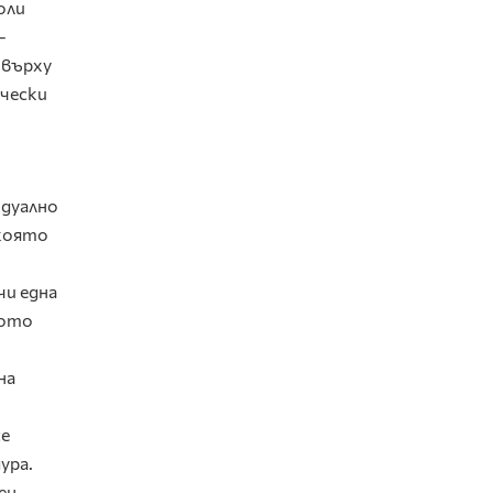
оли
-
 върху
ически
идуално
 която
чи една
вото
на
се
ура.
ен.