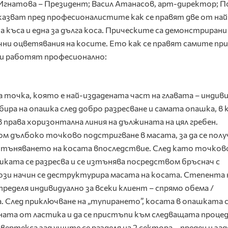
и Игнатова – Президент; Васил Атанасов, арт-директор; П
казват пред професионалистите как се правят две от най
а къса и една за дълга коса. Прическите са демонстрирани
лични оцветявания на косите. Ето как се правят самите пр
ли работят професионално:
точка, която е най-издадената част на главата – индив
ъбира на опашка след добро разресване и самата опашка, в
в права хоризонтална линия на дължината на цял гребен.
 дълбоко точково подстригване в масата, за да се полу
 изтъняването на косата впоследствие. След като точко
шката се разресва и се изтънява посредством бръснач с
зи начин се деструктурира масата на косата. Степента 
еделя индивидуално за всеки клиент – спрямо обема /
. След приключване на „тупирането”, косата в опашката 
сната от ластика и да се пристъпи към следващата процед
 вертекса зад ушите се разделя на 2 сектора – преден и зад