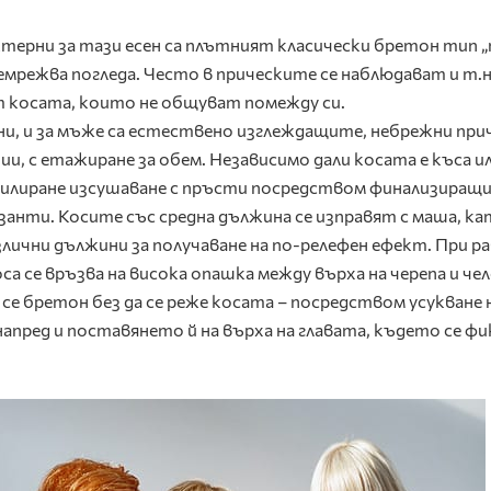
ерни за тази есен са плътният класически бретон тип „п
емрежва погледа. Често в прическите се наблюдават и т.н
 косата, които не общуват помежду си.
ни, и за мъже са естествено изглеждащите, небрежни при
ии, с етажиране за обем. Независимо дали косата е къса и
 филиране изсушаване с пръсти посредством финализиращ
занти. Косите със средна дължина се изправят с маша, к
лични дължини за получаване на по-релефен ефект. При р
са се връзва на висока опашка между върха на черепа и че
се бретон без да се реже косата – посредством усукване 
апред и поставянето й на върха на главата, където се фи