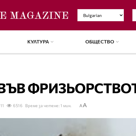
КУЛТУРА
ОБЩЕСТВО
ВЪВ ФРИЗЬОРСТВО
A
011
6516
Време за четене: 1 мин.
A