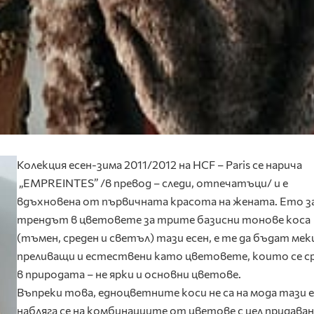
Колекция есен-зима 2011/2012 на HCF – Paris
се нарича
„EMPREINTES” /в превод – следи, отпечатъци/ и e
вдъхновенa от първичната красота на жената. Ето 
трендът в цветовете за трите базисни тонове коса
(тъмен, среден и светъл) тази есен, е те да бъдат мек
преливащи и естествени като цветовете, които се 
в природата – не ярки и основни цветове.
Въпреки това, едноцветните коси не са на мода тази е
набляга се на комбинациите от цветове с цел придаван