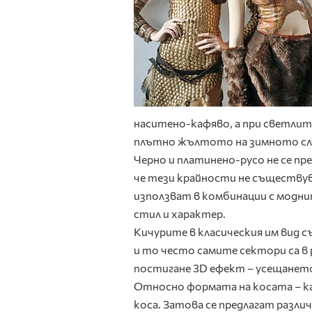
наситено-кафяво, а при светлит
плътно жълтото на зимното сл
Черно и платинено-русо не се пр
че тези крайности не съществува
използват в комбинации с модни
стил и характер.
Кичурите в класическия им вид 
и то често самите сектори са в 
постигане 3D ефект – усещането 
Относно формата на косата – ка
коса. Затова се предлагат разли