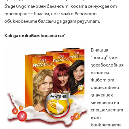
бъде възстановен балансът, косата се нуждае от
третиране с балсам, но е малко вероятно
обикновените балсами да дадат резултат.
Как да съживим косата си?
В нашия
“поход” към
здравословния
начин на
живот от
съществено
значение е
мнението на
специалистит
е от
конкретната