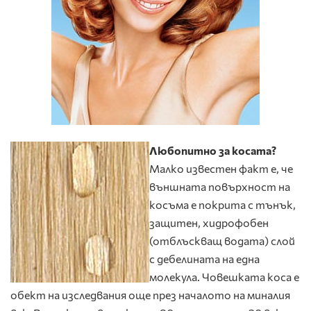
Любопитно за косата?
Малко известен факт е, че
външната повърхност на
косъма е покрита с тънък,
защитен, хидрофобен
(отблъскващ водата) слой
с дебелината на една
молекула. Човешката коса е
обект на изследвания още през началото на миналия