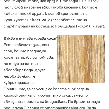
век. Въпреки това, чак през 80-те години на 20 век
този слой е наречен ейкозанова киселина, която е
ковалентно свързана към повърхността на
кутикулата на косъма. Изследователите на
структурата на косъма го кръщават F-слой (F-layer).
Какво означава здрава коса?
Естественият защитен
слой, който предпазва
косата я прави устойчива,
по този начин тя не
абсорбира вода. Друга
негова функция е
лубрикиращата.
Причините, за да усещаме косата си увредена,
хигроскопична, изключително суха, са често
свързани с процеса на боядисване. По време на тази
процедура F-слоят се отстранява завинаги. За да