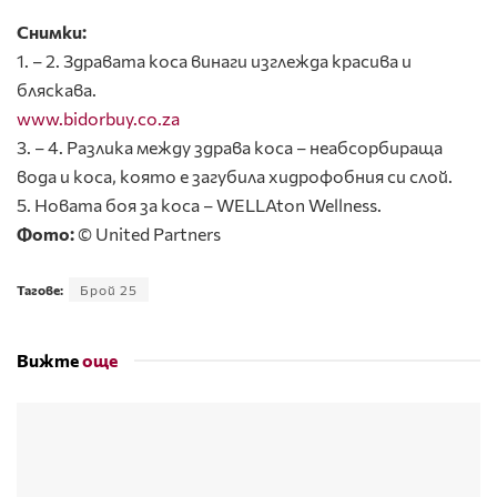
Снимки:
1. – 2. Здравата коса винаги изглежда красива и
бляскава.
www.bidorbuy.co.za
3. – 4. Разлика между здрава коса – неабсорбираща
вода и коса, която е загубила хидрофобния си слой.
5. Новата боя за коса – WELLAton Wellness.
Фото:
© United Partners
Тагове:
Брой 25
Вижте
още