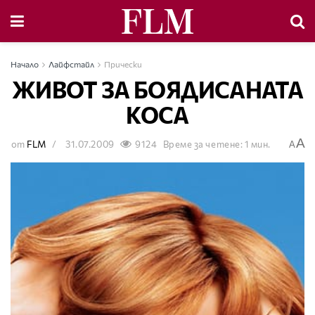
Начало
Лайфстайл
Прически
ЖИВОТ ЗА БОЯДИСАНАТА
КОСА
A
от
FLM
31.07.2009
9124
Време за четене: 1 мин.
A