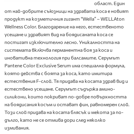
област. Един
от най-добрите съюзници на здравата коса е новият
продукт на козметичния гигант “Wella” – WELLAton
Wellness Color. Благодарение на него, естественото
усещане и здравият вид на боядисаната коса се
постигат изключително лесно. Уникалността на
системата включва перманентна боя за коса и
иновативна технология при балсамите. Серумът
Pantene Color Exclusive Serum има специална формула,
която действа с боята за коса, като имитира
естествения F-слой. Тя придава на косата здрав вид и
естествено усещане. Серумът съдържа амино-
силикони, които покриват по-добре повърхността
на боядисания косъм и остават фин, равномерен слой.
Този слой придава на косата блясък и мекота за по-
дълго, като не се отмива дори след няколко
измивания.