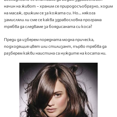
начин на живот – храним се природосъобразно, ходим
на масаж, грижим се за кожата си. Но… някога
замисляли ли сме се каква здравословна програма
трябва да следваме за боядисаната си коса?
Преди да изберем поредната модна прическа,
подходящия цвят или стилизант, първо трябва да
разберем какви наистина са нуждите на косата ни.