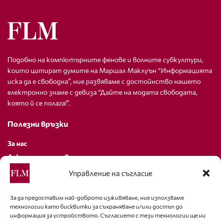
Подобно на компютърните фенове и волните субкултури,
които цитират думите на Маршал Маклуън “Информацията
иска да е свободна”, ние развяваме с достойнство нашето
електронно знаме с девиза “Дайте на модата свободата,
която й се полага!”.
Полезни връзки
За нас
Декларация за поверителност
Политика за бисквитки
Управление на съгласие
За контакти
За да предоставим най-доброто изживяване, ние използваме
технологии като бисквитки за съхраняване и/или достъп до
editor@fashion-lifestyle.net
информация за устройството. Съгласието с тези технологии ще ни