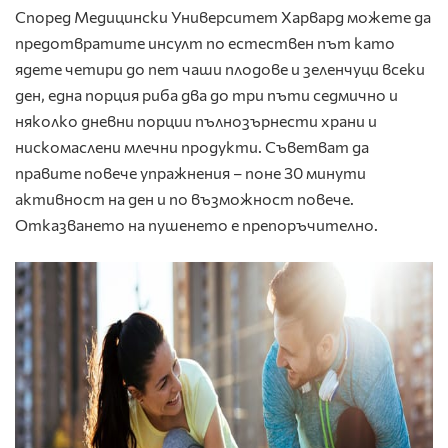
Според Медицински Университет Харвард можете да
предотвратите инсулт по естествен път като
ядете четири до пет чаши плодове и зеленчуци всеки
ден, една порция риба два до три пъти седмично и
няколко дневни порции пълнозърнести храни и
нискомаслени млечни продукти. Съветват да
правите повече упражнения – поне 30 минути
активност на ден и по възможност повече.
Отказването на пушенето е препоръчително.