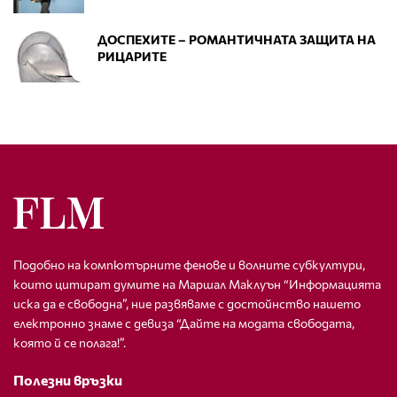
ДОСПЕХИТЕ – РОМАНТИЧНАТА ЗАЩИТА НА
РИЦАРИТЕ
Подобно на компютърните фенове и волните субкултури,
които цитират думите на Маршал Маклуън “Информацията
иска да е свободна”, ние развяваме с достойнство нашето
електронно знаме с девиза “Дайте на модата свободата,
която й се полага!”.
Полезни връзки