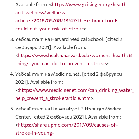
Available from: <
https://www.geisinger.org/health-
and-wellness/wellness-
articles/2018/05/08/13/47/these-brain-foods-
could-cut-your-risk-of-stroke
>.
Уебсайтът на Harvard Medical School. [cited 2
февруари 2021]. Available from:
<
https://www.health.harvard.edu/womens-health/8-
things-you-can-do-to-prevent-a-stroke
>.
Уебсайтът на Medicine.net. [cited 2 февруари
2021]. Available from:
<
https://www.medicinenet.com/can_drinking_water_
help_prevent_a_stroke/article.htm
>.
Уебсайтът на University of Pittsburgh Medical
Center. [cited 2 февруари 2021]. Available from:
<
https://share.upmc.com/2017/09/causes-of-
stroke-in-young-