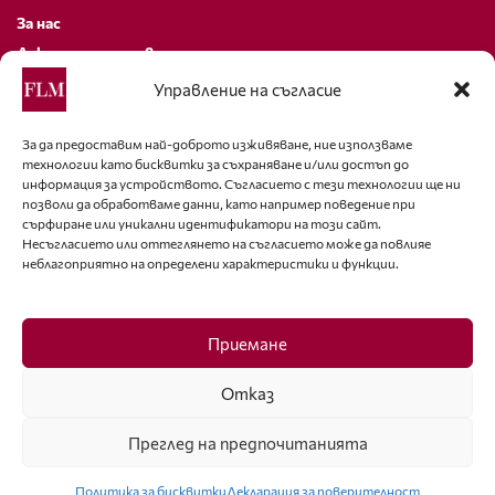
За нас
Декларация за поверителност
Политика за бисквитки
Управление на съгласие
За контакти
За да предоставим най-доброто изживяване, ние използваме
технологии като бисквитки за съхраняване и/или достъп до
editor@fashion-lifestyle.net
информация за устройството. Съгласието с тези технологии ще ни
позволи да обработваме данни, като например поведение при
+359 88 227 33 47
сърфиране или уникални идентификатори на този сайт.
Несъгласието или оттеглянето на съгласието може да повлияе
неблагоприятно на определени характеристики и функции.
Последвайте ни
Facebook
Приемане
Отказ
Преглед на предпочитанията
ISSN 1314-8915 Copyright © 2007-2025 Ot igla do konetz Ltd. & Fashion.bg
Ltd. All Rights Reserved
Политика за бисквитки
Декларация за поверителност