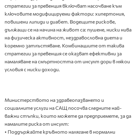
стратегии за превенция включват насочване към
ключовите модифицируеми фактори: хипертония,
повишени липиди и диабет. Водещите рискове,
дължащи се на начина на живот са: пушене, ниски нива
на физическа активност, нездравословна диета и
коремно затлъстяване. Комбинациите от такива
стратегии за превенция се оказват ефективни за
намаляване на смъртността от инсулт дори в някои
условия с ниски доходи.
Министерството на здравеопазването и
социалните услуги на САЩ посочва следните най-
важни стъпки, които можете да предприемете, за да
намалите риска от инсулт:
• Поддържайте кръвното налягане в нормални