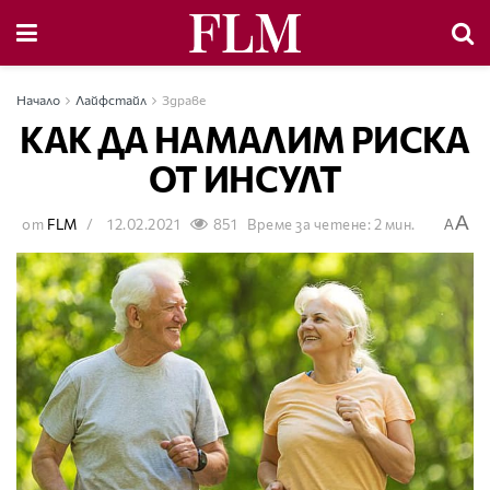
Начало
Лайфстайл
Здраве
КАК ДА НАМАЛИМ РИСКА
ОТ ИНСУЛТ
A
от
FLM
12.02.2021
851
Време за четене: 2 мин.
A