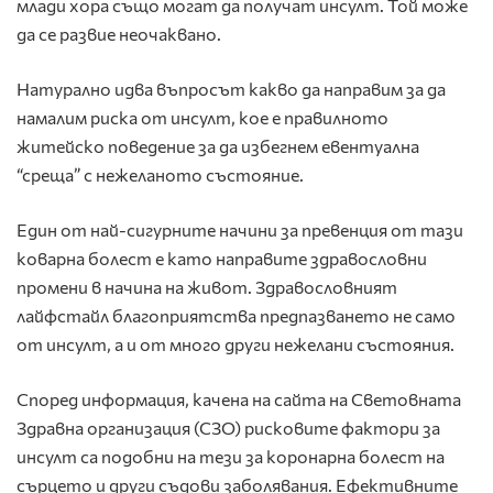
млади хора също могат да получат инсулт. Той може
да се развие неочаквано.
Натурално идва въпросът какво да направим за да
намалим риска от инсулт, кое е правилното
житейско поведение за да избегнем евентуална
“среща” с нежеланото състояние.
Един от най-сигурните начини за превенция от тази
коварна болест е като направите здравословни
промени в начина на живот. Здравословният
лайфстайл благоприятства предпазването не само
от инсулт, а и от много други нежелани състояния.
Според информация, качена на сайта на Световната
Здравна организация (СЗО) рисковите фактори за
инсулт са подобни на тези за коронарна болест на
сърцето и други съдови заболявания. Ефективните