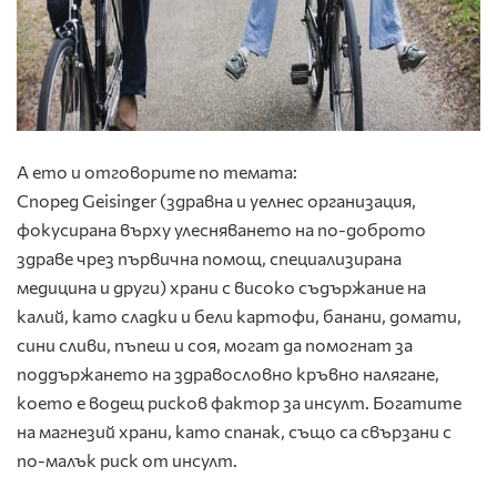
А ето и отговорите по темата:
Според Geisinger (здравна и уелнес организация,
фокусирана върху улесняването на по-доброто
здраве чрез първична помощ, специализирана
медицина и други) храни с високо съдържание на
калий, като сладки и бели картофи, банани, домати,
сини сливи, пъпеш и соя, могат да помогнат за
поддържането на здравословно кръвно налягане,
което е водещ рисков фактор за инсулт. Богатите
на магнезий храни, като спанак, също са свързани с
по-малък риск от инсулт.