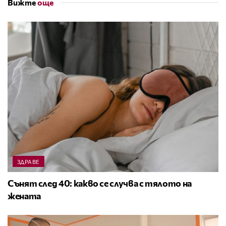
Вижте
още
ЗДРАВЕ
Сънят след 40: какво се случва с тялото на
жената