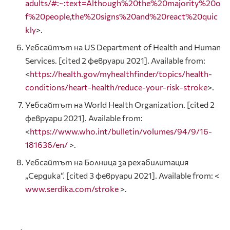
adults/#:~:text=Although%20the%20majority%20o
f%20people,the%20signs%20and%20react%20quic
kly
>.
Уебсайтът на US Department of Health and Human
Services. [cited 2 февруари 2021]. Available from:
<
https://health.gov/myhealthfinder/topics/health-
conditions/heart-health/reduce-your-risk-stroke
>.
Уебсайтът на World Health Organization. [cited 2
февруари 2021]. Available from:
<
https://www.who.int/bulletin/volumes/94/9/16-
181636/en/
>.
Уебсайтът на Болница за рехабилитация
„Сердика“. [cited 3 февруари 2021]. Available from: <
www.serdika.com/stroke
>.