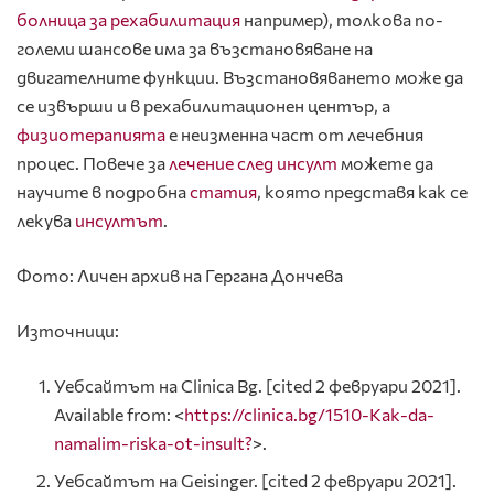
болница за рехабилитация
например), толкова по-
големи шансове има за възстановяване на
двигателните функции. Възстановяването може да
се извърши и в рехабилитационен център, а
физиотерапията
е неизменна част от лечебния
процес. Повече за
лечение след инсулт
можете да
научите в подробна
статия
, която представя как се
лекува
инсултът
.
Фото: Личен архив на Гергана Дончева
Източници:
Уебсайтът на Clinica Bg. [cited 2 февруари 2021].
Available from: <
https://clinica.bg/1510-Kak-da-
namalim-riska-ot-insult?
>.
Уебсайтът на Geisinger. [cited 2 февруари 2021].