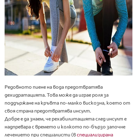
Редовното пиене на вода предотвратява
дехидратацията. Това може да играе роля за
поддържане на кръвта по-малко вискозна, което от
своя страна предотвратява инсулт.
Добре е да знаем, че рехабилитацията след инсулт е
надпревара с времето и колкото по-бързо започне
лечението при специалисти (в
специализирана