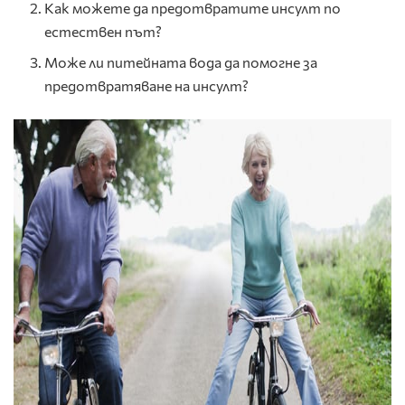
Как можете да предотвратите инсулт по
естествен път?
Може ли питейната вода да помогне за
предотвратяване на инсулт?