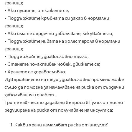
граници;
• Ако пушите, откажете се;
• Поддържайте кръвната си захар в нормални
граници;
• Ако имате сърдечно заболяване, лекувайте го;
• Поддържайте нивата на холестерола в нормални
граници;
• Поддържайте здравословно тегло;
• Станете по-активен човек, движете се;
• Хранете се здравословно.
Извършването на тези здравословни промени може
също да помогне за намаляване на риска от сърдечни
заболявания и диабет.
Трите най-често задавани въпроси в Гугъл относно
редуциране на риска от получаване на инсулт са:
Какви храни намаляват риска от инсулт?