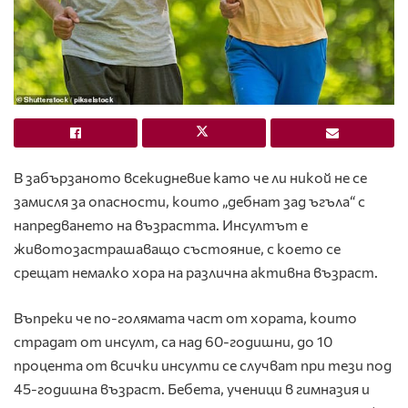
В забързаното всекидневие като че ли никой не се
замисля за опасности, които „дебнат зад ъгъла“ с
напредването на възрастта. Инсултът е
животозастрашаващо състояние, с което се
срещат немалко хора на различна активна възраст.
Въпреки че по-голямата част от хората, които
страдат от инсулт, са над 60-годишни, до 10
процента от всички инсулти се случват при тези под
45-годишна възраст. Бебета, ученици в гимназия и