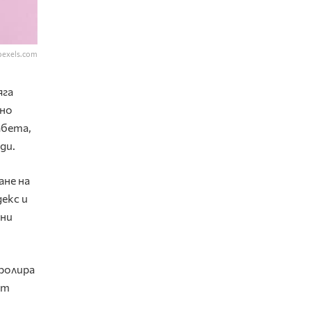
pexels.com
яга
чно
абета,
ди.
ане на
екс и
вни
ролира
ст