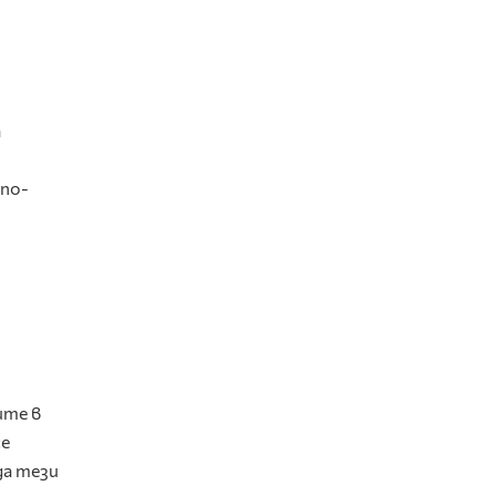
а
 по-
ите в
се
да тези