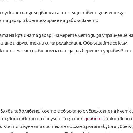
 пускане на изследвания са от съществено значение за
ата захар и контролиране на заболяването.
ата на кръвната захар. Намерете методи за управление н
ишане и други техники за релаксация. Обръщайте се към
, които могат да ви помогнат да разберете и управлявате
лява заболяване, което е свързано с увреждане на клетк
производството на инсулин. Този тип
диабет
обикновено 
ри която имунната система на организма атакува и увреж