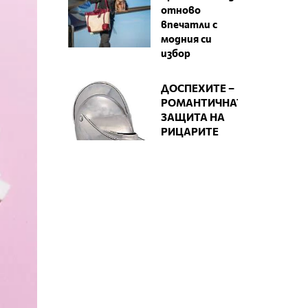
отново
впечатли с
модния си
избор
ДОСПЕХИТЕ –
РОМАНТИЧНАТА
ЗАЩИТА НА
РИЦАРИТЕ