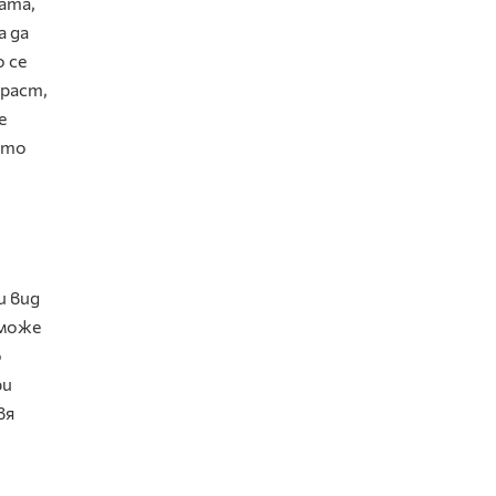
ата,
а да
 се
зраст,
е
сто
и вид
 може
о
ри
вя