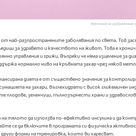
Източник на изображение: 
 от най-разпространените заболявания по света. Той зас
ледици за здравето и качеството на живот. Това е хрони
янно управление и грижи. Въпреки че няма изцеление за ди
оддържа нормално ниво на кръвната захар чрез някой мето
алансирана диета е от съществено значение за контролир
умацията на захари, въглехидрати с висок гликемичен инд
е плодове, зеленчуци, пълнозърнести храни и здравосло
 на тялото да използва по-ефективно инсулина и да конт
айте се да включите в програмата си физическа активно
и други форми на тренировка, които ви харесват.