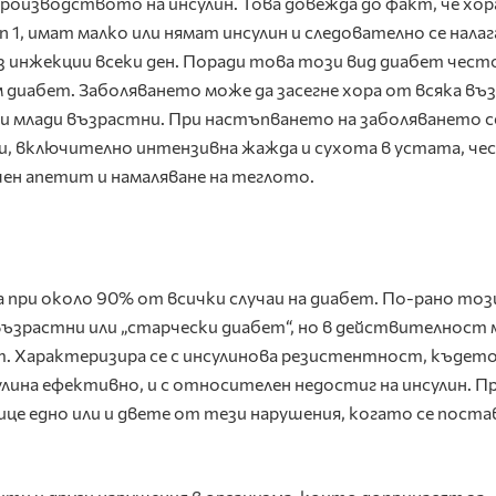
производството на инсулин. Това довежда до факт, че хор
 1, имат малко или нямат инсулин и следователно се налаг
 инжекции всеки ден. Поради това този вид диабет често
 диабет. Заболяването може да засегне хора от всяка въ
а и млади възрастни. При настъпването на заболяването с
, включително интензивна жажда и сухота в устата, че
шен апетит и намаляване на теглото.
 при около 90% от всички случаи на диабет. По-рано тоз
възрастни или „старчески диабет“, но в действителност
ст. Характеризира се с инсулинова резистентност, къдет
лина ефективно, и с относителен недостиг на инсулин. П
це едно или и двете от тези нарушения, когато се поста