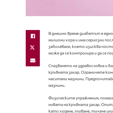
В днешно време диабетът е едно
милиони хора и има сериозни пос
заболяване, което изисква посто
може да се контролира и да се п
Спазването на здравословна и б
кръвната захар. Ограничете конс
наситени мазнини. Предпочитайт
мазнини.
Физическите упражнения, помага
нивата на кръвната захар. Опит
като ходене, плуване, тичане ил