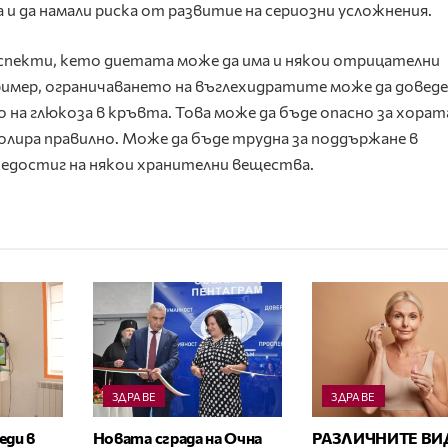
и да намали риска от развитие на сериозни усложнения.
спекти, кето диетата може да има и някои отрицателни
ример, ограничаването на въглехидратите може да доведе
о на глюкоза в кръвта. Това може да бъде опасно за хорат
олира правилно. Може да бъде трудна за поддържане в
 недостиг на някои хранителни вещества.
ЗДРАВЕ
ЗДРАВЕ
еди в
Новата сграда на Очна
РАЗЛИЧНИТЕ ВИ