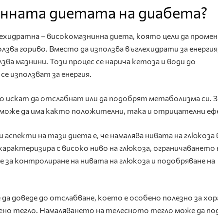
енната диетата на диабета?
ехидратна – високомазнинна диета, която цели да промен
лзва гориво. Вместо да използва въглехидрати за енергия
а мазнини. Този процес се нарича кетоза и води до
е използват за енергия.
то искат да отслабнат или да подобрят метаболизма си. З
 може да има както положителни, така и отрицателни еф
спекти на тази диета е, че намалява нивата на глюкоза 
арактеризира с високо ниво на глюкоза, ограничаването 
 за контролиране на нивата на глюкоза и подобряване на
а доведе до отслабване, което е особено полезно за хор
мено тегло. Намаляването на телесното тегло може да п