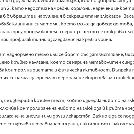
ити и други нарушения в организма, които допринасят за
ип 2, като недостиг на чревни хормони, наречени инкрети
а в бъбреците и нарушения в секрецията на глюкагон. Зах
явява клинични симптоми, което може да доведе до това,
ана през продължителен период и често се открива сле
при профилактични изследвания на кръв и урина.
ат наднормено тегло или се борят със затлъстяване, вис
шено кръвно налягане, което се нарича метаболитен синд
а контрол на диетата и физическа активност. Въпреки т
ях се налага да приемат перорални лекарства или инжекц
т, се извършва кръвен тест, който измерва нивото на гл
ключва контролиране на нивото на глюкоза в кръвта чре
илагане на инсулин или други лекарства. Важно е да се по
ато се избягва неправилната храна, никотинът и алкохол