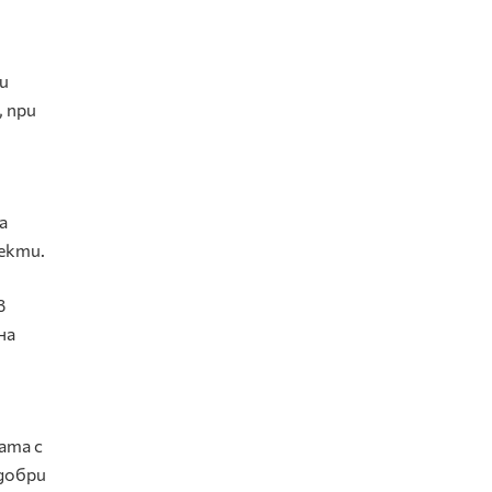
и
, при
а
екти.
в
на
ата с
одобри