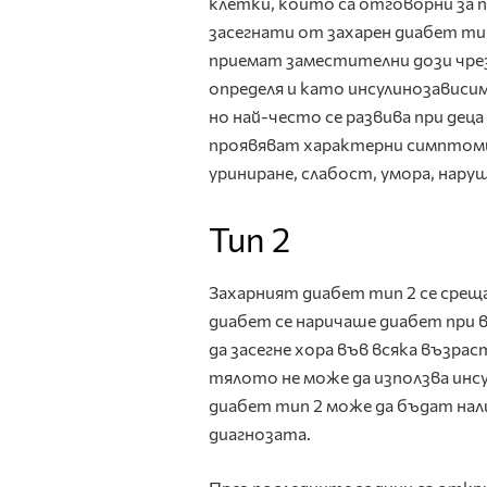
клетки, които са отговорни за 
засегнати от захарен диабет тип
приемат заместителни дози чрез
определя и като инсулинозависим
но най-често се развива при дец
проявяват характерни симптоми
уриниране, слабост, умора, нару
Тип 2
Захарният диабет тип 2 се среща
диабет се наричаше диабет при 
да засегне хора във всяка възра
тялото не може да използва инсу
диабет тип 2 може да бъдат нали
диагнозата.