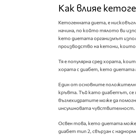
Как влияе кетог
Кетогенната диета, е нисковъгл
начина, по който тялото ви изпо
кето диетата организмът използв
производство на кетони, които с
Тя е популярна сред хората, кои
хората с диабет, кето диетата
Един от основните положителни а
кръвта. Тъй като диабетът, се х
въглехидратите може да помогне
инсулиновата чувствителност.
Освен това, кето диетата може д
диабет тип 2, свързан с наднор