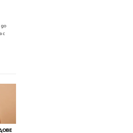
 до
а с
ДОВЕ