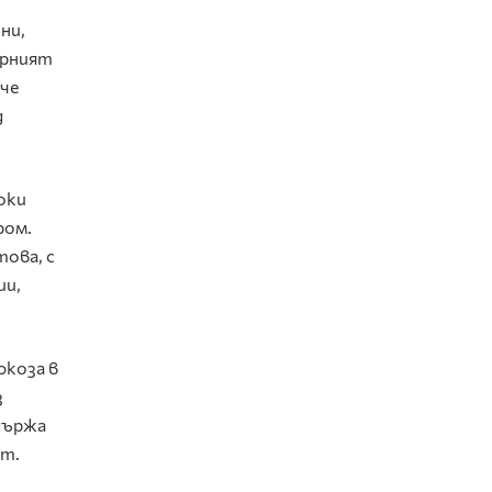
ни,
арният
 че
д
оки
ром.
ова, с
ии,
юкоза в
з
ддържа
ът.