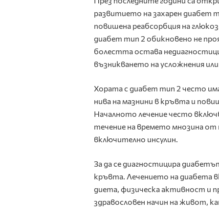
През последните години са откр
развитието на захарен диабет т
повишена реабсорбция на глюкоз
диабет тип 2 обикновено не про
болестта остава недиагностицир
възникването на усложнения или 
Хората с диабет тип 2 често им
нива на мазнини в кръвта и пови
Началното лечение често включв
течение на времето мнозина от т
включително инсулин.
За да се диагностицира диабетъ
кръвта. Лечението на диабета в
диета, физическа активност и пр
здравословен начин на живот, к