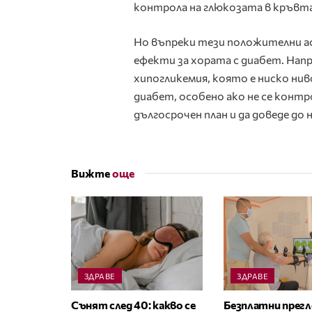
контрола на глюкозата в кръвта 
Но въпреки тези положителни а
ефекти за хората с диабет. Нап
хипогликемия, която е ниско нив
диабет, особено ако не се контр
дългосрочен план и да доведе до
Вижте
още
ЗДРАВЕ
ЗДРАВЕ
Сънят след 40: какво се
Безплатни прегл