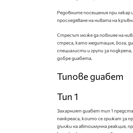
Редовните посещения при лекар и
проследяване на нивата на кръвн
Стресът може да повлияе на нив
стреса, като медитация, йога, д
специалисти и групи за подкрепа
добре диабета.
Типове диабет
Тип 1
Захарният диабет тип 1 представ
панкреаса, които се грижат за 
дължи на автоимунна реакция, п