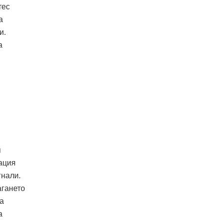
тес
а
и.
а
я
ация
гнали.
агането
на
а