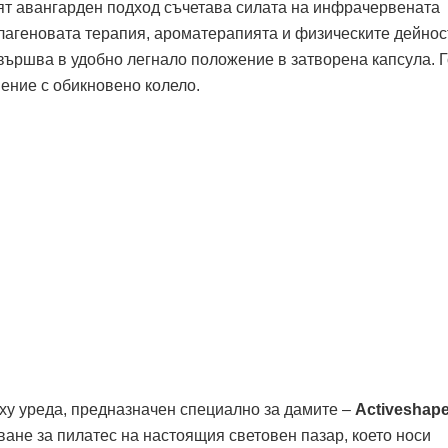
ят авангарден подход съчетава силата на инфрачервената
олагеновата терапия, ароматерапията и физическите дейнос
звършва в удобно легнало положение в затворена капсула. 
ение с обикновено колело.
ху уреда, предназначен специално за дамите –
Activeshap
ване за пилатес на настоящия световен пазар, което носи