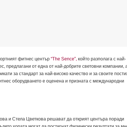
портният фитнес център
“The Sence”,
който разполага с най-
с, предлагани от една от най-добрите световни компании, 
фикати за стандарт за най-високо качество и за своите пост
итнес оборудването е оценена и призната с международни
ова и Стела Цветкова решават да открият центъра поради
ъдето хората могат да постигнат физически резултати за мн