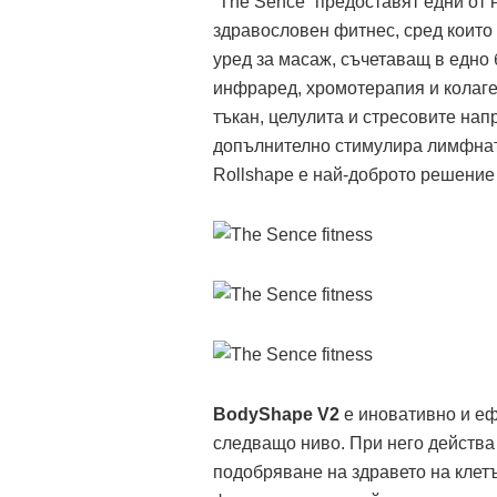
“The Sence” предоставят едни от 
здравословен фитнес, сред които
уред за масаж, съчетаващ в едно
инфраред, хромотерапия и колаге
тъкан, целулита и стресовите на
допълнително стимулира лимфната
Rollshape е най-доброто решение
BodyShape
V
2
е иновативно и еф
следващо ниво. При него действа
подобряване на здравето на клет