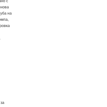
ано с
енова
губа на
омпа,
ировка
.
 за