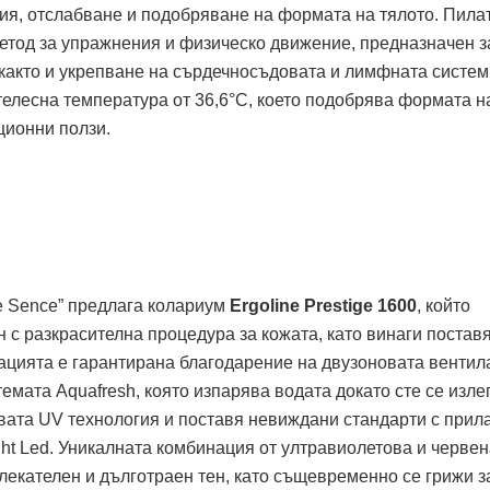
ия, отслабване и подобряване на формата на тялото. Пила
метод за упражнения и физическо движение, предназначен з
 както и укрепване на сърдечносъдовата и лимфната систем
телесна температура от 36,6°C, което подобрява формата н
ционни ползи.
e Sence” предлага колариум
Ergoline
Prestige
1600
, който
н с разкрасителна процедура за кожата, като винаги постав
ацията е гарантирана благодарение на двузоновата вентил
стемата Aquafresh, която изпарява водата докато сте се изле
ата UV технология и поставя невиждани стандарти с прил
ight Led. Уникалната комбинация от ултравиолетова и черве
лекателен и дълготраен тен, като същевременно се грижи з