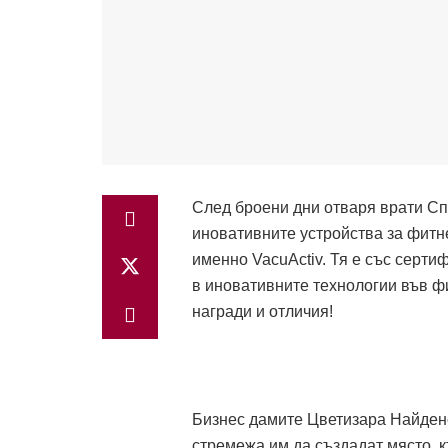
След броени дни отваря врати С
иновативните устройства за фитне
именно VacuActiv. Тя е със серти
в иновативните технологии във ф
награди и отличия!
Бизнес дамите Цветизара Найден
стремежа им да създадат място, к