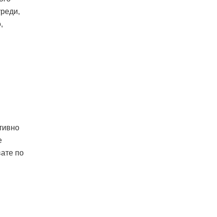
уреди,
,
тивно
е
вате по