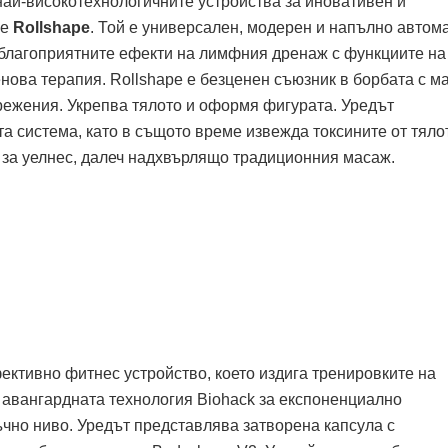
най-високотехнологичните устройства за иновативен и
 е
Rollshape
. Той е универсален, модерен и напълно автом
 благоприятните ефекти на лимфния дренаж с функциите на
нова терапия. Rollshape е безценен съюзник в борбата с м
прежения. Укрепва тялото и оформя фигурата. Уредът
 система, като в същото време извежда токсините от тяло
 за уелнес, далеч надхвърлящо традиционния масаж.
ективно фитнес устройство, което издига тренировките на
 авангардната технология Biohack за експоненциално
ъчно ниво. Уредът представлява затворена капсула с