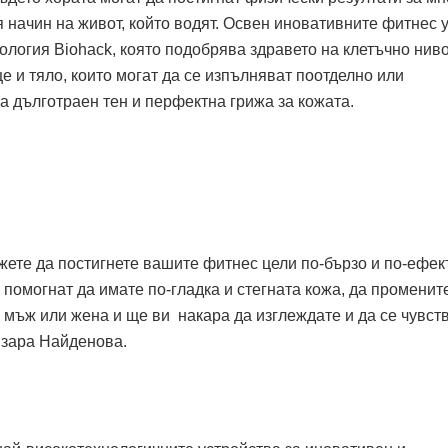
 начин на живот, който водят. Освен иновативните фитнес 
ология Biohack, която подобрява здравето на клетъчно ниво
е и тяло, които могат да се изпълняват поотделно или
а дълготраен тен и перфектна грижа за кожата.
жете да постигнете вашите фитнес цели по-бързо и по-ефек
помогнат да имате по-гладка и стегната кожа, да променит
 мъж или жена и ще ви накара да изглеждате и да се чувст
изара Найденова.