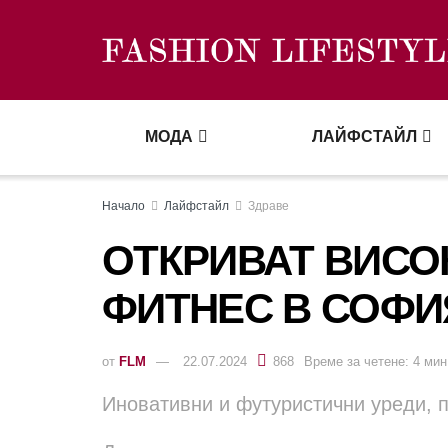
МОДА
ЛАЙФСТАЙЛ
Начало
Лайфстайл
Здраве
ОТКРИВАТ ВИС
ФИТНЕС В СОФИ
от
FLM
22.07.2024
868
Време за четене: 4 мин
Иновативни и футуристични уреди, 