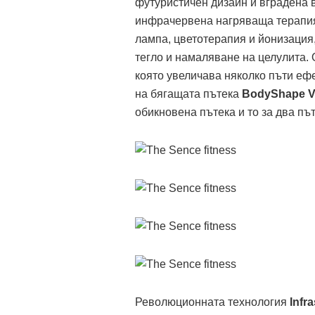
футуристичен дизайн и вградена 
инфрачервена нагряваща терапия,
лампа, цветотерапия и йонизация,
тегло и намаляване на целулита.
която увеличава няколко пъти еф
на бягащата пътека
BodyShape
обикновена пътека и то за два пъ
Революционната технология
Infr