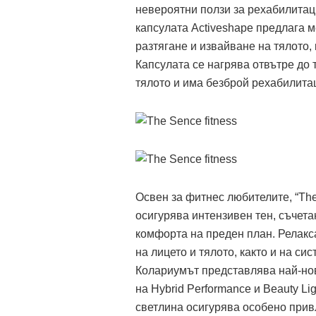
невероятни ползи за рехабилитац
капсулата Activeshape предлага 
разтягане и извайване на тялото,
Капсулата се нагрява отвътре до 
тялото и има безброй рехабилита
Освен за фитнес любителите, “Th
осигурява интензивен тен, съчета
комфорта на преден план. Релакс
на лицето и тялото, както и на си
Колариумът представлява най-нов
на Hybrid Performance и Beauty L
светлина осигурява особено прив