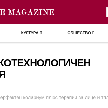
КУЛТУРА
ОБЩЕСТВО
ОКОТЕХНОЛОГИЧЕН
Я
.
перфектен колариум плюс терапии за лице и тя