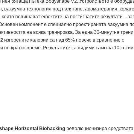
в нея бягаща пътека Bodyshape V2. Устройството е оборудв
 вакуумна технология под налягане, ароматерапия, колаг
 които повишават ефектите на постигнатите резултати – за
 Основен компонент е специално проектираната вакуумна п
ективността на всяка тренировка. За една 30-минутна трен
V
2
изгорените калории са над 65% повече в сравнение с
ти по-кратко време. Резултатите са видими само за 10 сесии
ashape
Horizontal
Biohacking
революционизира средствата