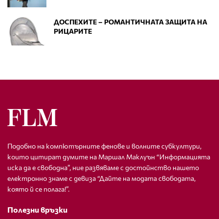
ДОСПЕХИТЕ – РОМАНТИЧНАТА ЗАЩИТА НА
РИЦАРИТЕ
Подобно на компютърните фенове и волните субкултури,
които цитират думите на Маршал Маклуън “Информацията
иска да е свободна”, ние развяваме с достойнство нашето
електронно знаме с девиза “Дайте на модата свободата,
която й се полага!”.
Полезни връзки