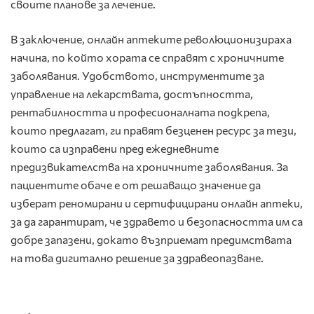
своите планове за лечение.
В заключение, онлайн аптеките революционизираха
начина, по който хората се справят с хроничните
заболявания. Удобството, инструментите за
управление на лекарствата, достъпността,
рентабилността и професионалната подкрепа,
които предлагат, ги правят безценен ресурс за тези,
които са изправени пред ежедневните
предизвикателства на хроничните заболявания. За
пациентите обаче е от решаващо значение да
изберат реномирани и сертифицирани онлайн аптеки,
за да гарантират, че здравето и безопасността им са
добре запазени, докато възприемат предимствата
на това дигитално решение за здравеопазване.