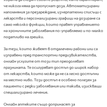
че никога няма да пропуснат доза. Автоматизирани
напомняния за презареждане, изчерпателни списъци с
лекарства и персонализирани графици на дозиране са
само няколко функции, които правят управлението
на хроничните заболявания по-управляемо и по-малко
податливо на грешки.
За тези, които живеят в отдалечени райони или са
изправени пред транспортни предизвикателства,
онлайн услугите от този тип преодоляват
празнината. Те осигуряват достъп до широк набор
от лекарства, които може да не са лесно достъпни
на местно ниво. Този достъп е особено полезен за
пациенти с редки заболявания или такива, изискващи
специализирано лечение.
Онлайн аптеките също допринасят за