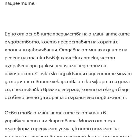
пациентите.
Едно от основните предимства на онлайн аптеките
е удобството, което предоставят на хората с
хронични заболявания. Отдавна отминаха дните на
редене на опашка във физическа аптека, често
изправени пред закъснения или недостиг на
наличности. С няколко щраквания пациентите могат
да поръчат своите лекарства от комфорта на дома
си, спестявайки време и енергия, което може да бъде
особено ценно за хората с ограничена подвижност.
Освен това онлайн аптеките са отлични в
управлението на лекарствата. Много от тези
платформи предлагат услуги, които помагат на
хората да следят своите рецепти, като гарантират,