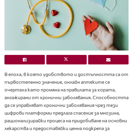
В епоха, в която удобството и достъпността са от
първостепенно значение, онлайн аптеките се
очертаха като промяна на правилата за хората,
ангажирани от хронични заболявания. Способността
да се управляват хронични заболявания чрез тези
цифрови платформи предлага спасение за мнозина,
рационализирайки процеса на придобиване на основни
лекарства и предоставяйки ценна подкрепа за