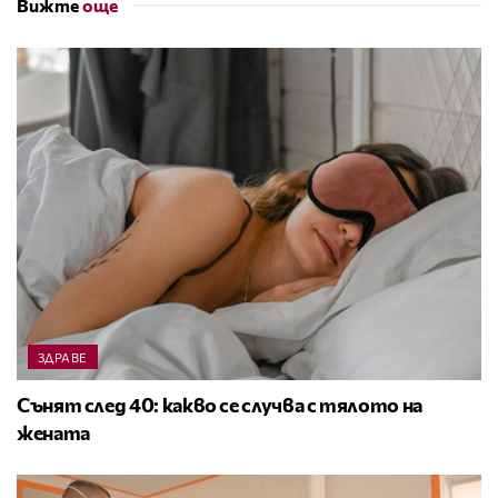
Вижте
още
ЗДРАВЕ
Сънят след 40: какво се случва с тялото на
жената