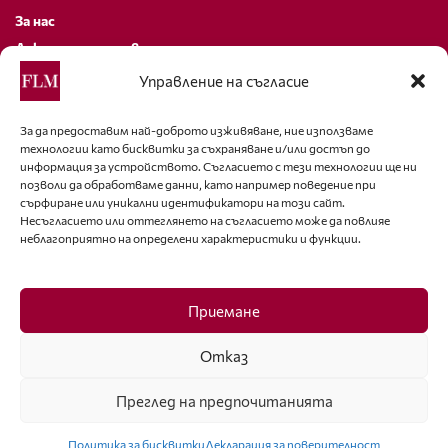
За нас
Декларация за поверителност
Политика за бисквитки
Управление на съгласие
За контакти
За да предоставим най-доброто изживяване, ние използваме
технологии като бисквитки за съхраняване и/или достъп до
editor@fashion-lifestyle.net
информация за устройството. Съгласието с тези технологии ще ни
позволи да обработваме данни, като например поведение при
+359 88 227 33 47
сърфиране или уникални идентификатори на този сайт.
Несъгласието или оттеглянето на съгласието може да повлияе
неблагоприятно на определени характеристики и функции.
Последвайте ни
Facebook
Приемане
Отказ
Преглед на предпочитанията
ISSN 1314-8915 Copyright © 2007-2025 Ot igla do konetz Ltd. & Fashion.bg
Ltd. All Rights Reserved
Политика за бисквитки
Декларация за поверителност