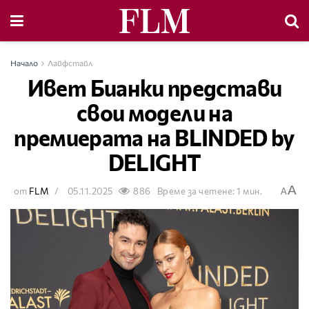
Начало
Лайфстайл
Ивет Бианки представи
свои модели на
премиерата на BLINDED by
DELIGHT
A
от
FLM
05.11.2025
886
Време за четене: 1 мин.
A