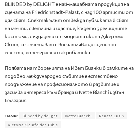
BLINDED by DELIGHT е най-мащабната продукция на
сцената на Friedrichstadt-Palast, с над 100 артисти от
цял свят. Спектакълът отвежда публиката в свят
на мечти, светлина и щастие, където зрелищните
костюми, създадени от модната икона Джеръми
Скот, се съчетават с впечатляващи сценични
ефекти, хореография и акробатика.
Появата на творенията на Ивет Бианки в рамките на
подобно международно събитие е естествено
продължение на професионалното ѝ развитие и
засилва интереса към бранда ѝ Ivette Bianchi извън
България.
Тагове:
Blinded by delight
Ivette Bianchi
Renata Lusin
Victoria Kleinfelder-Cibis