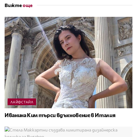
Вижте
още
ЛАЙФСТАЙЛ
Иванина Ким търси вдъхновение в Италия