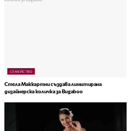
СЕМЕЙСТВО
Стела Маккартни създава лимитирана
дизайнерска количка за Bugaboo