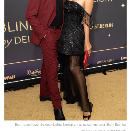
Виктория Клайнфелдер-Цибис в тоалет на дизайнерката Ивет Бианки.
Фото: Архив на Ivette Bianchi