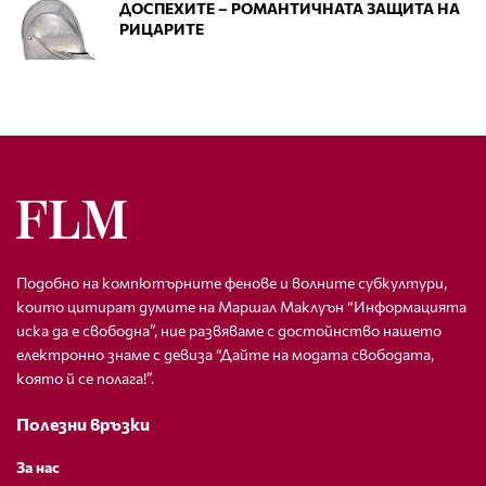
ДОСПЕХИТЕ – РОМАНТИЧНАТА ЗАЩИТА НА
РИЦАРИТЕ
Подобно на компютърните фенове и волните субкултури,
които цитират думите на Маршал Маклуън “Информацията
иска да е свободна”, ние развяваме с достойнство нашето
електронно знаме с девиза “Дайте на модата свободата,
която й се полага!”.
Полезни връзки
За нас