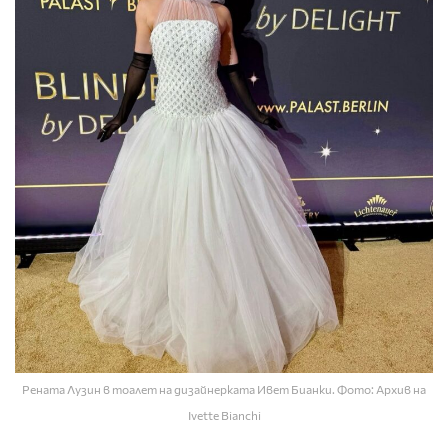
Рената Лузин в тоалет на дизайнерката Ивет Бианки. Фото: Архив на
Ivette Bianchi