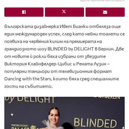
Българската дизайнерка Ивет Бианки отбеляза още
един международен успех, след като нейни тоалети се
появиха на червения килим на премиерата на
грандиозното шоу BLINDED by DELIGHT в Берлин. Две
от новите ѝ рокли бяха избрани от звездите
Виктория Клайнфелдер-Цибис и Рената Лузин –
популярни танцьори от телевизионния формат
Dancing with the Stars, които бяха сред специалните
гости на събитието.