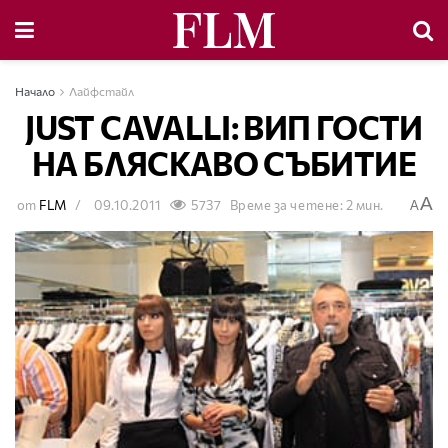
Начало
Лайфстайл
JUST CAVALLI: ВИП ГОСТИ
НА БЛЯСКАВО СЪБИТИЕ
A
от
FLM
09.10.2011
5737
Време за четене: 2 мин.
A