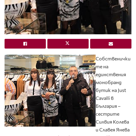
Собственички
те на
единствения
монобранд
бутик на Just
Cavalli в
България –
сестрите
Силвия Колева
и Славея Янева