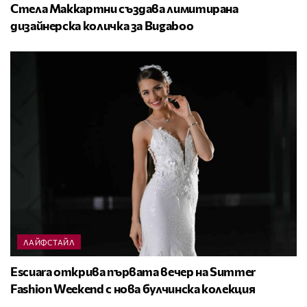
Стела Маккартни създава лимитирана
дизайнерска количка за Bugaboo
ЛАЙФСТАЙЛ
Escuara открива първата вечер на Summer
Fashion Weekend с нова булчинска колекция