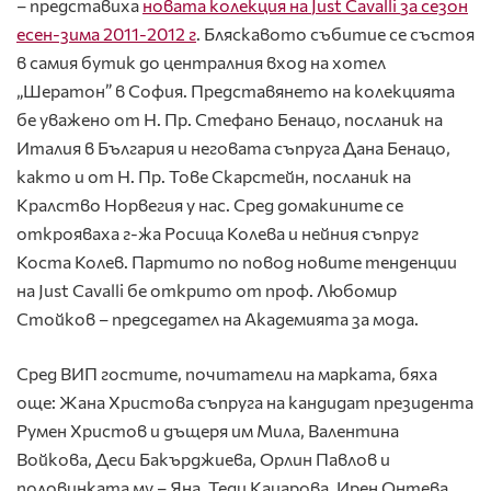
– представиха
новата колекция
на
Just
Cavalli
за сезон
есен-зима
2011-2012 г
. Бляскавото събитие се състоя
в самия бутик до централния вход на хотел
„Шератон” в София. Представянето на колекцията
бе уважено от Н. Пр. Стефано Бенацо, посланик на
Италия в България и неговата съпруга Дана Бенацо,
както и от Н. Пр. Тове Скарстейн, посланик на
Кралство Норвегия у нас. Сред домакините се
открояваха г-жа Росица Колева и нейния съпруг
Коста Колев. Партито по повод новите тенденции
на Just Cavalli бе открито от проф. Любомир
Стойков – председател на Академията за мода.
Сред ВИП гостите, почитатели на марката, бяха
още: Жана Христова съпруга на кандидат президента
Румен Христов и дъщеря им Мила, Валентина
Войкова, Деси Бакърджиева, Орлин Павлов и
половинката му – Яна, Теди Кацарова, Ирен Онтева,