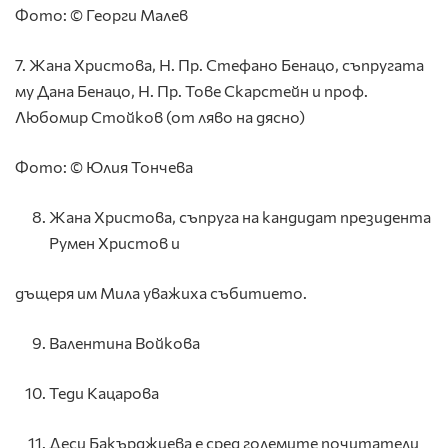
Фото: © Георги Малев
7. Жана Христова, Н. Пр. Стефано Бенацо, съпругата
му Дана Бенацо, Н. Пр. Тове Скарстейн и проф.
Любомир Стойков (от ляво на дясно)
Фото: © Юлия Тончева
Жана Христова, съпруга на кандидат президента
Румен Христов и
дъщеря им Мила уважиха събитието.
Валентина Войкова
Теди Кацарова
Деси Бакърджиева е сред големите почитатели