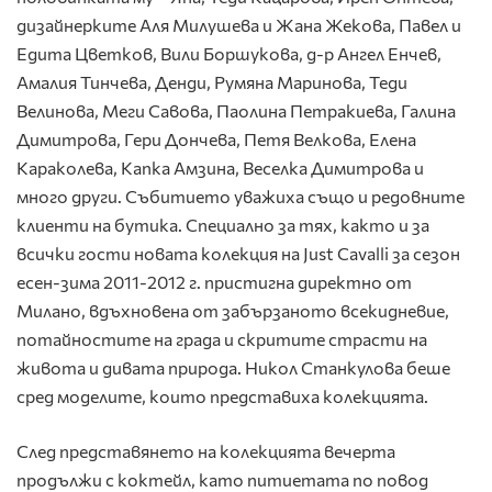
дизайнерките Аля Милушева и Жана Жекова, Павел и
Едита Цветков, Вили Боршукова, д-р Ангел Енчев,
Амалия Тинчева, Денди, Румяна Маринова, Теди
Велинова, Меги Савова, Паолина Петракиева, Галина
Димитрова, Гери Дончева, Петя Велкова, Елена
Караколева, Капка Амзина, Веселка Димитрова и
много други. Събитието уважиха също и редовните
клиенти на бутика. Специално за тях, както и за
всички гости новата колекция на Just Cavalli
за сезон
есен-зима 2011-2012 г. пристигна директно от
Милано, вдъхновена от забързаното всекидневие,
потайностите на града и скритите страсти на
живота и дивата природа. Никол Станкулова беше
сред моделите, които представиха колекцията.
След представянето на колекцията вечерта
продължи с коктейл, като питиетата по повод