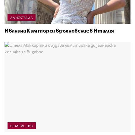
ЛАЙФСТАЙЛ
Иванина Ким търси вдъхновение в Италия
СЕМЕЙСТВО