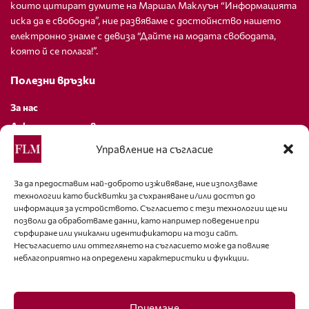
които цитират думите на Маршал Маклуън “Информацията
иска да е свободна”, ние развяваме с достойнство нашето
електронно знаме с девиза “Дайте на модата свободата,
която й се полага!”.
Полезни връзки
За нас
Декларация за поверителност
Политика за бисквитки
Управление на съгласие
За контакти
За да предоставим най-доброто изживяване, ние използваме
технологии като бисквитки за съхраняване и/или достъп до
editor@fashion-lifestyle.net
информация за устройството. Съгласието с тези технологии ще ни
позволи да обработваме данни, като например поведение при
+359 88 227 33 47
сърфиране или уникални идентификатори на този сайт.
Несъгласието или оттеглянето на съгласието може да повлияе
неблагоприятно на определени характеристики и функции.
Последвайте ни
Facebook
Приемане