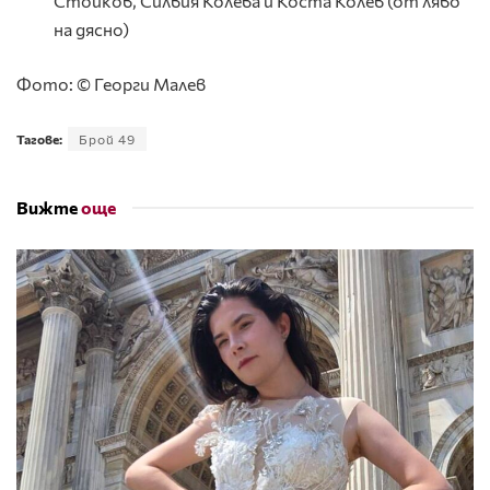
Стойков, Силвия Колева и Коста Колев (от ляво
на дясно)
Фото: © Георги Малев
Тагове:
Брой 49
Вижте
още