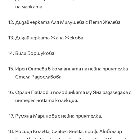
на марката
Дизайнерката Аля Милушева с Петя Желева
Дизайнерката Жана Жекова
Вили Боршукова
Ирен Онтева в компанията на нейна приятелка
Стела Радославова.
Орлин Павлов и половинката му Яна разгледаха с
интерес новата колекция.
Румяна Маринова с нейна приятелка.
Росица Колева, Славея Янева, проф. Любомир