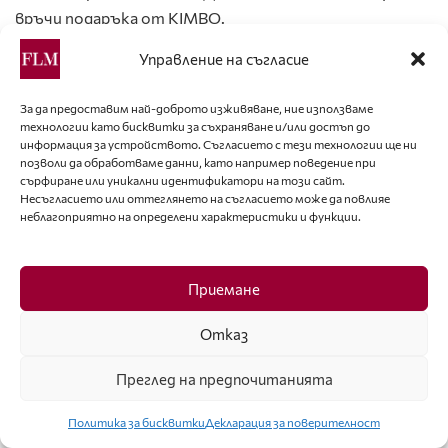
връчи подаръка от KIMBO.
21. Акад. Светлин Русев, Лиляна Лазарова и проф.
Управление на съгласие
Любомир Стойков (от ляво на дясно).
22. Ники Кънчев и проф. Любомир Стойков.
За да предоставим най-доброто изживяване, ние използваме
23. Снимка от събитието.
технологии като бисквитки за съхраняване и/или достъп до
информация за устройството. Съгласието с тези технологии ще ни
позволи да обработваме данни, като например поведение при
Фото: © Антон Марков / От игла до конец: 1 – 10, 13,
сърфиране или уникални идентификатори на този сайт.
15, 17, 19, 21 и 22
Несъгласието или оттеглянето на съгласието може да повлияе
неблагоприятно на определени характеристики и функции.
Фото: © Хайлайф / От игла до конец: 11, 12, 14, 16, 18,
20, и 23
Приемане
Тагове:
Брой 92
Отказ
Вижте
още
Преглед на предпочитанията
Политика за бисквитки
Декларация за поверителност