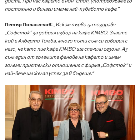
доста. При нас кафето е нон-стоп, употребяваме го
постоянно и винаги имаме най-хубавото кафе.”
Петър Попангелов:
„Искам първо да поздравя
„Софсток“ за добрия избор на кафе KIMBO. Знаете
кой е Алберто Томба, много пъти съм си говорил с
него, че като пие кафе KIMBO ще спечили сезона. Аз
съм един от големите фенове на кафето и имам
големи приятелски отношения с фирма „Софсток“ и
най-вече им желая успех за в бъдеще.“