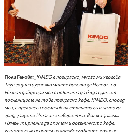
Поли Генова:
„KIMBO е прекрасно, много ми харесва.
Тази година изгоряха моите билети за Неапол, но
Неапол дойде при мен с поканата да бъда един от
посланиците на това прекрасно кафе. KIMBO, според
мен, е прекрасен посланик на страната си и на този
град, защото Италия е невероятна, всички знаем…
Нямам търпение да опитам и органичното кафе,
защото съм ценител на здравословното хранене…