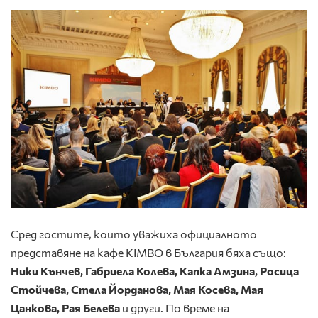
Сред гостите, които уважиха официалното
представяне на кафе KIMBO в България бяха също:
Ники Кънчев, Габриела Колева, Капка Амзина, Росица
Стойчева, Стела Йорданова, Мая Косева, Мая
Цанкова, Рая Белева
и други. По време на