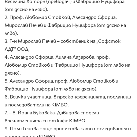
Веселина Хоторн (преводач) и Фабрицио Нуцифора
(от дясно на ляво).
2. Проф. Любомир Стойков, Алесандро Сфорца,
Мирослав Печев и Фабрицио Нуцифора (от дясно на
ляво).
3. Г-н Мирослав Печев – собственик на „Софсток
ЛДТ“ ООД.
4. Алесандро Сфорца, Лиляна Лазарова, проф.
Любомир Стойков и Фабрицио Нуцифора (от ляво на
дясно).
5. Алесандро Сфорца, проф. Любомир Стойков и
Фабрицио Нуцифора (от ляво на дясно).
6. Всички участници в пресконференцията, посланици
и последователи на KIMBO.
7. – 8. Йоана Буковска-Давидова сподели
впечатленията си от кафе KIMBO.
9. Поли Генова също присъства като последовател и
почитател на KIMBO.