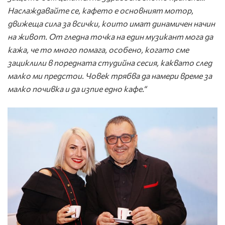
Наслаждавайте се, кафето е основният мотор,
движеща сила за всички, които имат динамичен начин
на живот. От гледна точка на един музикант мога да
кажа, че то много помага, особено, когато сме
зациклили в поредната студийна сесия, каквато след
малко ми предстои. Човек трябва да намери време за
малко почивка и да изпие едно кафе.“