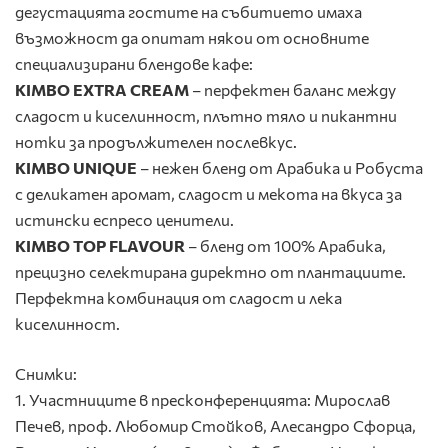
дегустацията гостите на събитието имаха
възможност да опитат някои от основните
специализирани блендове кафе:
KIMBO EXTRA CREAM
– перфектен баланс между
сладост и киселинност, плътно тяло и пикантни
нотки за продължителен послевкус.
KIMBO UNIQUE
– нежен бленд от Арабика и Робуста
с деликатен аромат, сладост и мекота на вкуса за
истински еспресо ценители.
KIMBO TOP FLAVOUR
– бленд от 100% Арабика,
прецизно селектирана директно от плантациите.
Перфектна комбинация от сладост и лека
киселинност.
Снимки:
1. Участниците в пресконференцията: Мирослав
Печев, проф. Любомир Стойков, Алесандро Сфорца,