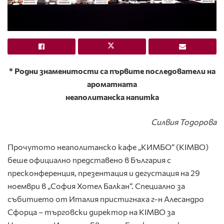
* Родни знаменитости са първите последователи на
ароматната
неаполитанска напитка
Силвия Тодорова
Прочутото неаполитанско кафе „КИМБО“ (KIMBO)
беше официално представено в България с
пресконференция, презентация и дегустация на 29
ноември в „София Хотел Балкан“. Специално за
събитието от Италия пристигнаха г-н Алесандро
Сфорца – търговски директор на KIMBO за