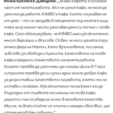
Йоана Буковска-Давидова:
„За мен кафето е основна
част от моята работа. Ако не изпия кафе, не мога да
започна да работя. KIMBO е кафе, което познавам не
от днес – то се продава в пекарната под моята къща,
така че аз много често започвам деня си точно с това
кафе. Сега обаче разбрах, че KIMBO има изключително
много вариации и вкусове. Освен, че носи цялата тази
атмосфера на Неапол, като вдъхновение, послание,
чувство за свобода и красота, качеството на това
кафе определя и качеството на моята работа.
Когато трябва да започнеш да снимаш филм в 7 часа
сутринта трябва да си изпил едно много добро кафе,
за да доставиш качеството на работа, което после
остава и на екран. Изключително поласкана съм да
бъда един от първите посланици на това кафе,
защото съм се убедила лично в неговите качества.
Мисля, че всеки който го опита и намери своя вкус, ще
стане негов фен завинаги.“