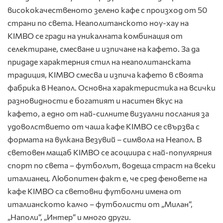
висококачественото зелено кафе с произход от 50
страни по света. Неаполитанското ноу-хау на
KIMBO се гради на уникалната комбинация от
селектиране, смесване и изпичане на кафето. За да
придаде характерния стил на неаполитанската
традиция, KIMBO смесва и изпича кафето в своята
фабрика в Неапол. Основна характеристика на всички
разновидности е богатият и наситен вкус на
кафето, а едно от най-силните визуални послания за
удоволствието от чаша кафе KIMBO се свързва с
формата на вулкана Везувий – символа на Неапол. В
световен мащаб KIMBO се асоциира с най-популярния
спорт по света – футболът, водеща страст на всеки
италианец. Любопитен факт е, че сред феновете на
кафе KIMBO са световни футболни имена от
италианското калчо – футболисти от „Милан“,
„Наполи“, „Интер“ и много други.