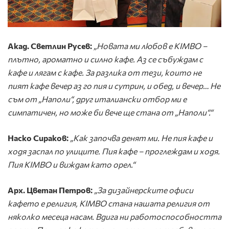
Акад. Светлин Русев:
„Новата ми любов е KIMBO –
плътно, ароматно и силно кафе. Аз се събуждам с
кафе и лягам с кафе. За разлика от тези, които не
пият кафе вечер аз го пия и сутрин, и обед, и вечер… Не
съм от „Наполи“, друг италиански отбор ми е
симпатичен, но може би вече ще стана от „Наполи“.“
Наско Сираков:
„Как започва денят ми. Не пия кафе и
ходя заспал по улиците. Пия кафе – проглеждам и ходя.
Пия KIMBO и виждам като орел.“
Арх. Цветан Петров:
„За дизайнерските офиси
кафето е религия, KIMBO стана нашата религия от
няколко месеца насам. Вдига ни работоспособността