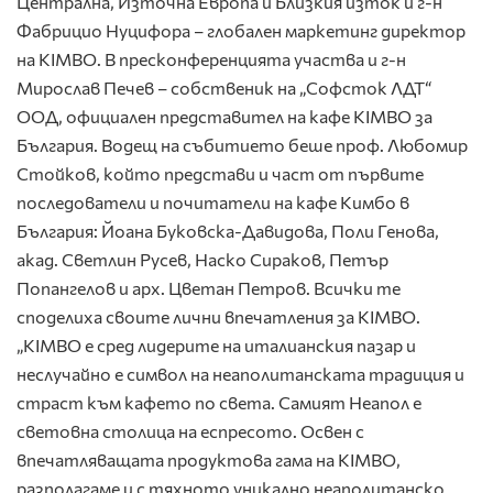
Централна, Източна Европа и Близкия изток и г-н
Фабрицио Нуцифора – глобален маркетинг директор
на KIMBO. В пресконференцията участва и г-н
Мирослав Печев – собственик на „Софсток ЛДТ“
ООД, официален представител на кафе KIMBO за
България. Водещ на събитието беше проф. Любомир
Стойков, който представи и част от първите
последователи и почитатели на кафе Кимбо в
България: Йоана Буковска-Давидова, Поли Генова,
акад. Светлин Русев, Наско Сираков, Петър
Попангелов и арх. Цветан Петров. Всички те
споделиха своите лични впечатления за KIMBO.
„KIMBO е сред лидерите на италианския пазар и
неслучайно е символ на неаполитанската традиция и
страст към кафето по света. Самият Неапол е
световна столица на еспресото. Освен с
впечатляващата продуктова гама на KIMBO,
разполагаме и с тяхното уникално неаполитанско