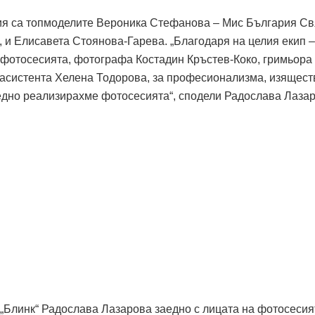
ия са топмоделите Вероника Стефанова – Мис България Св
“, и Елисавета Стоянова-Гарева. „Благодаря на целия екип 
фотосесията, фотографа Костадин Кръстев-Коко, гримьора
и асистента Хелена Тодорова, за професионализма, изящест
аедно реализирахме фотосесията“, сподели Радослава Лазар
 „Блинк“ Радослава Лазарова заедно с лицата на фотосесия