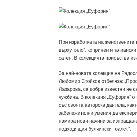
При изработката на женствените т
върху тяло“, копринен италиански
сатен. В колекцията присъства и
За най-новата колекция на Радос
Любомир Стойков отбеляза: „Проф
Лазарова, са добре известни не са
чужбина. В колекция „Еуфория“ о
със своята авторска дантела, как
забележителни умения да експерим
намира нови начини за изпращане 
подходящия булчински тоалет.“.