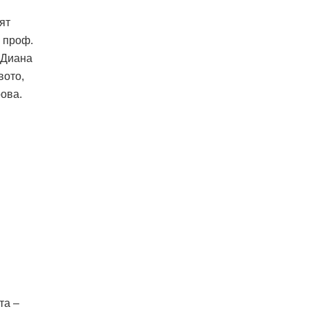
ят
– проф.
 Диана
вото,
ова.
та –