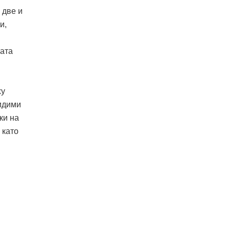
 две и
и,
ната
.
ху
видими
ки на
 като