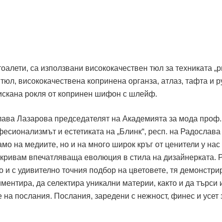
оалети, са използвани висококачествен тюл за техниката „
 тюл, висококачествена копринена органза, атлаз, тафта и р
зискана рокля от копринен шифон с шлейф.
лава Лазарова председателят на Академията за мода проф.
есионализмът и естетиката на „Блинк“, респ. на Радослава
мо на медиите, но и на много широк кръг от ценители у нас 
ткривам впечатляваща еволюция в стила на дизайнерката. 
то и с удивително точния подбор на цветовете, тя демонстри
ентира, да селектира уникални материи, както и да търси 
на послания. Послания, заредени с нежност, финес и усет 