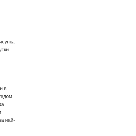
рисунка
уски
и в
Редом
ра
и
за най-