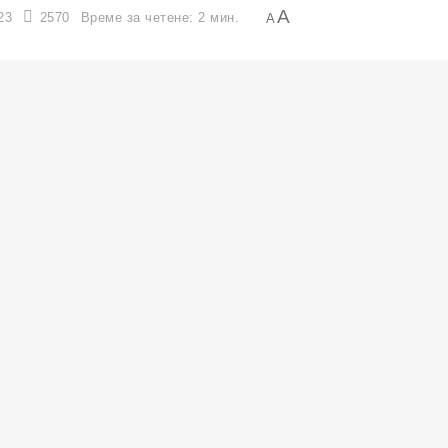
A
23
2570
Време за четене: 2 мин.
A