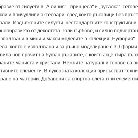
зие от силуети в „А линия“, „принцеса“ и „русалка“, сетове
рокли и причудливи аксесоари, сред които ръкавици без пръст
воали. Издължените силуети, нестандартните конструктивни
нообразието от деколтета, голи гърбове, и силно подчерта
 използвани в мини и макси моделите в колекция „Еуфория“.
ела, която е използвана и за ръчно моделиране с 3D форми
вила нов прочит на буфан ръкавите, с които акцентира вър
ираните маниста и кристали. Нежните натурални тонове са 
ративните елементи. В луксозната колекция присъстват техни
ране на материи. Добавени са спортно-елегантни елементи