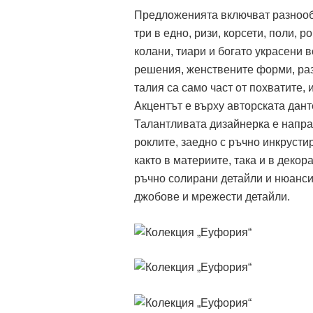
Предложенията включват разнообра
три в едно, ризи, корсети, поли, 
колани, тиари и богато украсени 
решения, женствените форми, раз
талия са само част от похватите,
Акцентът е върху авторската дант
Талантливата дизайнерка е напра
роклите, заедно с ръчно инкруст
както в материите, така и в деко
ръчно солирани детайли и нюанси
джобове и мрежести детайли.