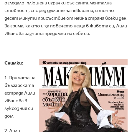
огледало, плюшени играчки със сантиментална
стойност, според думите на певицата, и точно
десет минути присъствие от нейна страна всеки ден.
За грима, както и за повечето неща в живота си, Лили
Иванова разчита предимно на себе си.
Снимки:
1. Примата на
българската
естрада Лили
Иванова в
луксозния си
дом.
2. Лили