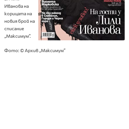
Иванова на
корицата на
новия брой на
списание
„Максимум”.
Фото: © Архив „Максимум”