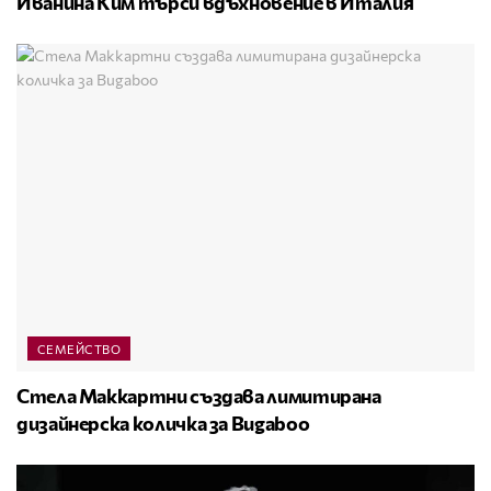
Иванина Ким търси вдъхновение в Италия
СЕМЕЙСТВО
Стела Маккартни създава лимитирана
дизайнерска количка за Bugaboo