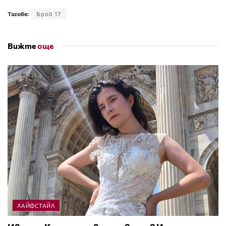
Тагове:
Брой 17
Вижте
още
ЛАЙФСТАЙЛ