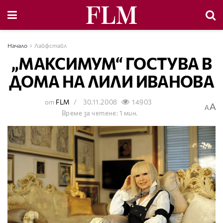
Начало
Лайфстайл
„МАКСИМУМ“ ГОСТУВА В
ДОМА НА ЛИЛИ ИВАНОВА
от
FLM
30.11.2008
14903
A
A
Време за четене: 1 мин.