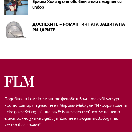
Ерлинг Холанд отново впечатли с модния си
избор
ДОСПЕХИТЕ – РОМАНТИЧНАТА ЗАЩИТА НА
РИЦАРИТЕ
Подобно на компютърните фенове и волните субкултури,
които цитират думите на Маршал Маклуън “Информацията
иска да е свободна”, ние развяваме с достойнство нашето
електронно знаме с девиза “Дайте на модата свободата,
която й се полага!”.