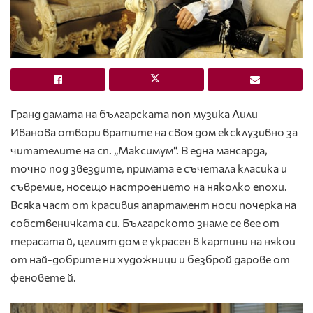
Гранд дамата на българската поп музика Лили
Иванова отвори вратите на своя дом ексклузивно за
читателите на сп. „Максимум“. В една мансарда,
точно под звездите, примата е съчетала класика и
съвремие, носещо настроението на няколко епохи.
Всяка част от красивия апартамент носи почерка на
собственичката си. Българското знаме се вее от
терасата й, целият дом е украсен в картини на някои
от най-добрите ни художници и безброй дарове от
феновете й.