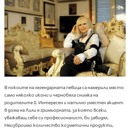
В покоите на легендарната певица са намерили място
само няколко икони и чернобяла снимка на
родителите й. Интересен и напълно уместен акцент
в дома на Лили е гримьорната, за която всеки,
уважаващ себе си професионалист, би завидял.
Неизброимо количество козметични продукти,