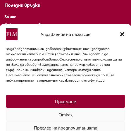
Полезни връзки
За нас
Декларация за поверителност
Политика за бисквитки
Управление на съгласие
За контакти
За да предоставим най-доброто изживяване, ние използваме
технологии като бисквитки за съхраняване и/или достъп до
editor@fashion-lifestyle.net
информация за устройството. Съгласието с тези технологии ще ни
позволи да обработваме данни, като например поведение при
+359 88 227 33 47
сърфиране или уникални идентификатори на този сайт.
Несъгласието или оттеглянето на съгласието може да повлияе
неблагоприятно на определени характеристики и функции.
Последвайте ни
Facebook
Приемане
Отказ
Преглед на предпочитанията
ISSN 1314-8915 Copyright © 2007-2025 Ot igla do konetz Ltd. & Fashion.bg