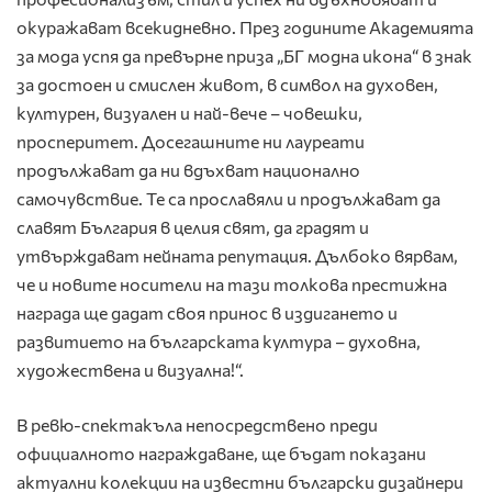
окуражават всекидневно. През годините Академията
за мода успя да превърне приза „БГ модна икона“ в знак
за достоен и смислен живот, в символ на духовен,
културен, визуален и най-вече – човешки,
просперитет. Досегашните ни лауреати
продължават да ни вдъхват национално
самочувствие. Те са прославяли и продължават да
славят България в целия свят, да градят и
утвърждават нейната репутация. Дълбоко вярвам,
че и новите носители на тази толкова престижна
награда ще дадат своя принос в издигането и
развитието на българската култура – духовна,
художествена и визуална!“.
В ревю-спектакъла непосредствено преди
официалното награждаване, ще бъдат показани
актуални колекции на известни български дизайнери