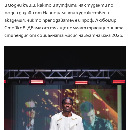
и модни къщи, както и аутфити на студенти по
моден дизайн от Националната художествена
академия, чийто преподавател е и проф. Любомир
Стойков. Двама от тях ще получат традиционната
стипендия от социалната мисия на Златна игла 2025.