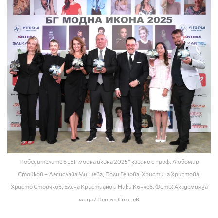
Победителите в „БГ модна икона 2025” заедно с проф. Любомир
Стойков – Десислава Минчева, Поли Генова, Христина Христова,
Христо Стоичков, Елена Кристиано и Ники Кънчев. Фото: Академия за
мода / Петър Станев