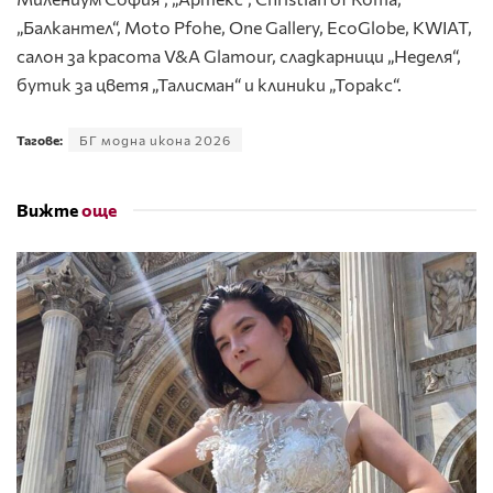
„Балкантел“, Moto Pfohe, One Gallery, EcoGlobe, KWIAT,
салон за красота V&A Glamour, сладкарници „Неделя“,
бутик за цветя „Талисман“ и клиники „Торакс“.
Тагове:
БГ модна икона 2026
Вижте
още