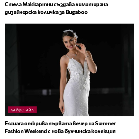
Стела Маккартни създава лимитирана
дизайнерска количка за Bugaboo
ЛАЙФСТАЙЛ
Escuara открива първата вечер на Summer
Fashion Weekend с нова булчинска колекция