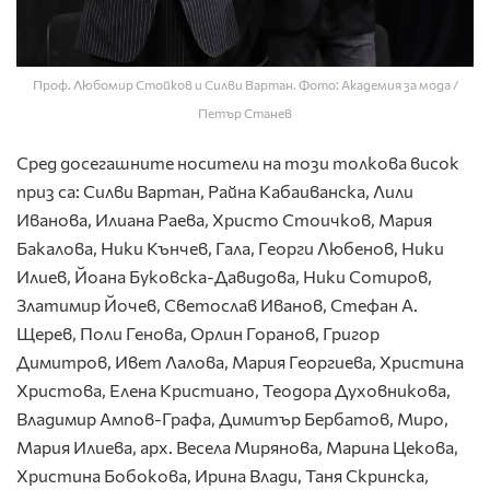
Проф. Любомир Стойков и Силви Вартан. Фото: Академия за мода /
Петър Станев
Сред досегашните носители на този толкова висок
приз са: Силви Вартан, Райна Кабаиванска, Лили
Иванова, Илиана Раева, Христо Стоичков, Мария
Бакалова, Ники Кънчев, Гала, Георги Любенов, Ники
Илиев, Йоана Буковска-Давидова, Ники Сотиров,
Златимир Йочев, Светослав Иванов, Стефан А.
Щерев, Поли Генова, Орлин Горанов, Григор
Димитров, Ивет Лалова, Мария Георгиева, Христина
Христова, Елена Кристиано, Теодора Духовникова,
Владимир Ампов-Графа, Димитър Бербатов, Миро,
Мария Илиева, арх. Весела Мирянова, Марина Цекова,
Христина Бобокова, Ирина Влади, Таня Скринска,