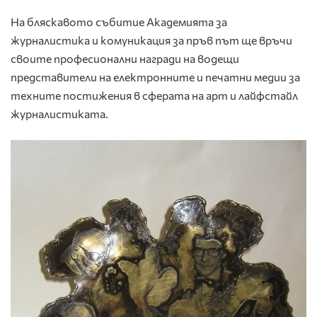
На бляскавото събитие Академията за
журналистика и комуникация за пръв път ще връчи
своите професионални награди на водещи
представители на електронните и печатни медии за
техните постижения в сферата на арт и лайфстайл
журналистиката.