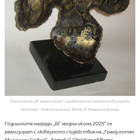
Пластиката „БГ модна икона”, изработена от уникалния български
бижутер – Анжело Красини. Фото: © Академия за мода
Годишните награди „БГ модна икона 2025“ се
реализират с любезното съдействие на „Гранд хотел
Милениум София“, „Артекс“, Christian of Roma,