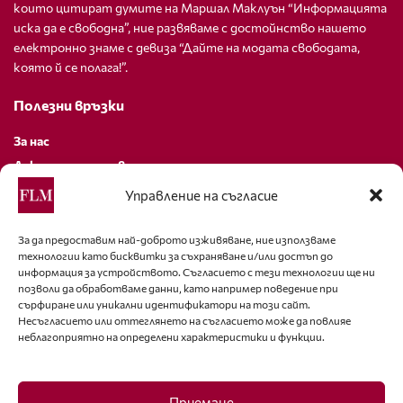
които цитират думите на Маршал Маклуън “Информацията
иска да е свободна”, ние развяваме с достойнство нашето
електронно знаме с девиза “Дайте на модата свободата,
която й се полага!”.
Полезни връзки
За нас
Декларация за поверителност
Политика за бисквитки
Управление на съгласие
За контакти
За да предоставим най-доброто изживяване, ние използваме
технологии като бисквитки за съхраняване и/или достъп до
editor@fashion-lifestyle.net
информация за устройството. Съгласието с тези технологии ще ни
позволи да обработваме данни, като например поведение при
+359 88 227 33 47
сърфиране или уникални идентификатори на този сайт.
Несъгласието или оттеглянето на съгласието може да повлияе
неблагоприятно на определени характеристики и функции.
Последвайте ни
Facebook
Приемане