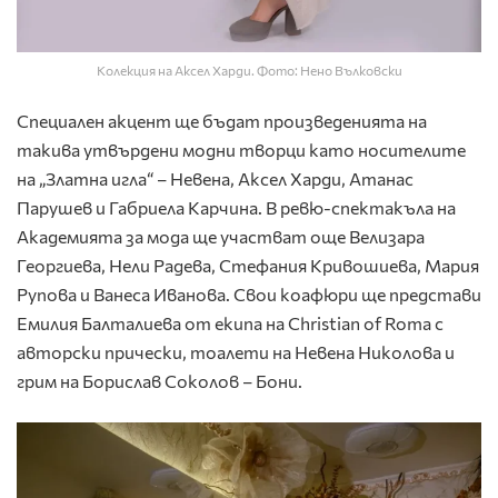
Колекция на Аксел Харди. Фото: Нено Вълковски
Специален акцент ще бъдат произведенията на
такива утвърдени модни творци като носителите
на „Златна игла“ – Невена, Аксел Харди, Атанас
Парушев и Габриела Карчина. В ревю-спектакъла на
Академията за мода ще участват още Велизара
Георгиева, Нели Радева, Стефания Кривошиева, Мария
Рупова и Ванеса Иванова. Свои коафюри ще представи
Емилия Балталиева от екипа на Christian of Roma с
авторски прически, тоалети на Невена Николова и
грим на Борислав Соколов – Бони.