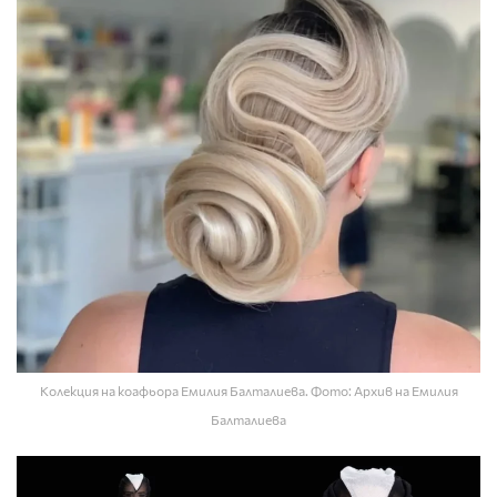
Колекция на коафьора Емилия Балталиева. Фото: Архив на Емилия
Балталиева