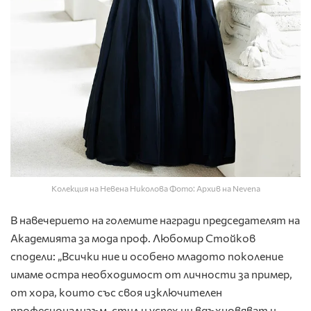
Колекция на Невена Николова Фото: Архив на Nevena
В навечерието на големите награди председателят на
Академията за мода проф. Любомир Стойков
сподели: „Всички ние и особено младото поколение
имаме остра необходимост от личности за пример,
от хора, които със своя изключителен
професионализъм, стил и успех ни вдъхновяват и