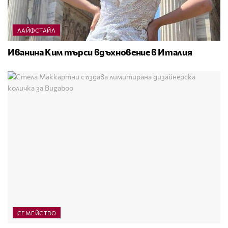
ЛАЙФСТАЙЛ
Иванина Ким търси вдъхновение в Италия
СЕМЕЙСТВО