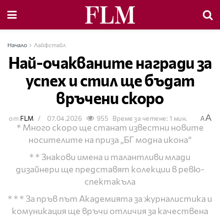
Начало
Лайфстайл
Най-очакваните награди за
успех и стил ще бъдат
връчени скоро
A
от
FLM
07.04.2026
955
Време за четене: 1 мин.
A
* Много скоро ще станат известни новите
носителите на приза „БГ модна икона“
* * Знакови имена и талантливи млади
дизайнери ще представят колекции в ревю-
спектакъла
* * * За пръв път Академията за журналистика и
комуникация ще връчи отличия за качествена