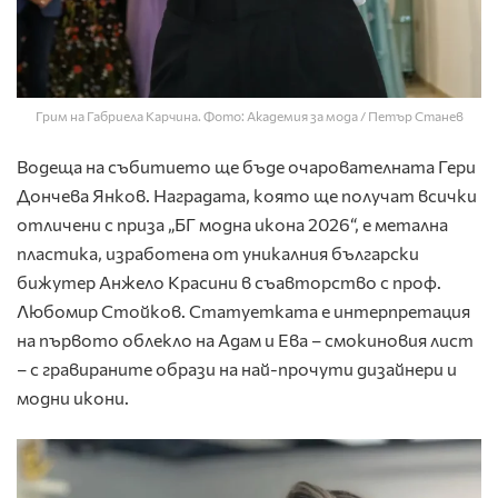
Грим на Габриела Карчина. Фото: Академия за мода / Петър Станев
Водеща на събитието ще бъде очарователната Гери
Дончева Янков. Наградата, която ще получат всички
отличени с приза „БГ модна икона 2026“, е метална
пластика, изработена от уникалния български
бижутер Анжело Красини в съавторство с проф.
Любомир Стойков. Статуетката е интерпретация
на първото облекло на Адам и Ева – смокиновия лист
– с гравираните образи на най-прочути дизайнери и
модни икони.