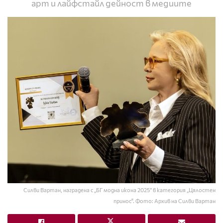
арт и лайфстайл дейност в медиите
Силви Вартан, наградена с „БГ модна икона 2025” в категория „Цялостен
принос". Фото: Архив на Силви Вартан