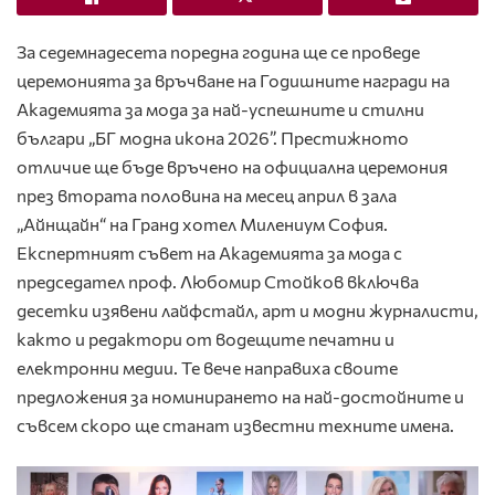
За седемнадесета поредна година ще се проведе
церемонията за връчване на Годишните награди на
Академията за мода за най-успешните и стилни
българи „БГ модна икона 2026”. Престижното
отличие ще бъде връчено на официална церемония
през втората половина на месец април в зала
„Айнщайн“ на Гранд хотел Милениум София.
Експертният съвет на Академията за мода с
председател проф. Любомир Стойков включва
десетки изявени лайфстайл, арт и модни журналисти,
както и редактори от водещите печатни и
електронни медии. Те вече направиха своите
предложения за номинирането на най-достойните и
съвсем скоро ще станат известни техните имена.