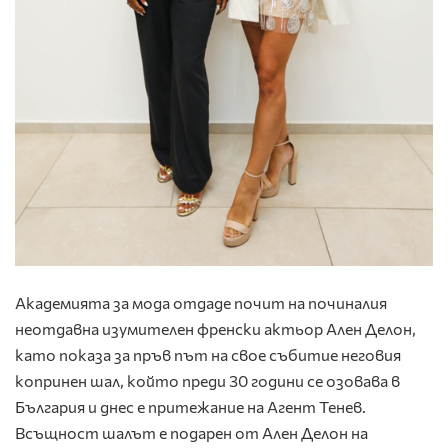
Академията за мода отдаде почит на починалия
неотдавна изумителен френски актьор Ален Делон,
като показа за пръв път на свое събитие неговия
копринен шал, който преди 30 години се озовава в
България и днес е притежание на Агент Тенев.
Всъщност шалът е подарен от Ален Делон на