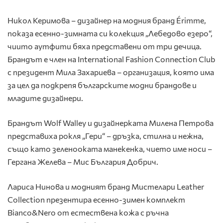
Никол Керимова – дизайнер на модния бранд Érimme,
показа есенно-зимната си колекция „Лебедово езеро“,
чиито аутфити бяха представени от три дечица.
Брандът е член на International Fashion Connection Club
с президент Мила Захариева – организация, която има
за цел да подкрепя българските модни брандове и
младите дизайнери.
Брандът Wolf Walley и дизайнерката Милена Петрова
представиха рокля „Гери“ – дръзка, стилна и нежна,
също като зеленооката манекенка, чието име носи –
Гергана Желева – Мис България Добрич.
Лариса Нинова и модният бранд Мистелари Leather
Collection презентира есенно-зимен комплект
Bianco&Nero от естествена кожа с ръчна