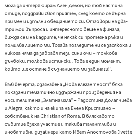
мога да интервюирам Ален Делон, но той настина
отиде, поздрави своя приятел, след което се върна
при мен и изпълни обещанието си. Отговори на два-
три мои въпроса и интересното беше на финала,
вижда се и на кадрите, че някак си протегна ръка и
помилва лицето ми. Тогава погледите ни се засякоха и
никога няма да забравя тези сини очи – толкова
дълбоки, толкова истински. Това е един момент,
който ще остане в съзнанието ми завинаги!“.
Във вечерта, озаглавена „Нова елегантност“ бяха
показани тематично издържани произведения на
носителите на „Златна игла“ – Радостина Долапчиева
и Alegra, както и на екипа на Елена Кристиано –
собственик на Christian of Roma. В бляскавото
събитие взеха участие и такива талантливи и
иновативни дизайнери като Ивет Апостолова (Ivette