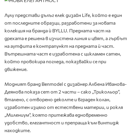
Лулу представи дълъг елек дизайн Life, който е един
от последните образци, разработени за новата
колекция на бранда ѝ BYLLU. Предната част на
дрехата е решена в изчистена линия и цвят, а гърбът
на аутфита е контрапункт на предната ѝ част.
Вътрешната част е изработена с цикламен сатен,
който провокира погледа, показвайки се при
движение.
Модният бранд Benmodel с дизайнер Албена Иванова-
Деянова показа сет от 2 части – сако „Трикольор“,
вталено, с отворено деколте и вграден колан,
изработен изцяло от естествени материи, и рокля
„Милениум“, която притежава едновременно
удобство, елегантност и препраща към винтидж
находките.