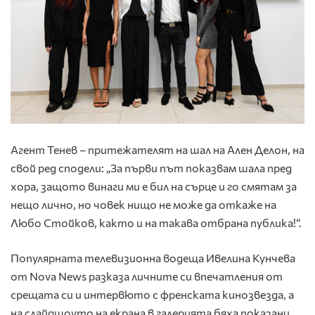
Агент Тенев – притежателят на шал на Ален Делон, на
свой ред сподели: „За първи път показвам шала пред
хора, защото винаги ми е бил на сърце и го смятам за
нещо лично, но човек нищо не може да откаже на
Любо Стойков, както и на такава отбрана публика!“.
Популярната телевизионна водеща Ивелина Кунчева
от Nova News разказа личните си впечатления от
срещата си и интервюто с френската кинозвезда, а
на слайдшоуто на екрана в галерията бяха показани