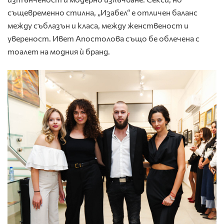
същевременно стилна, „Изабел“ е отличен баланс
между съблазън и класа, между женственост и
увереност. Ивет Апостолова също бе облечена с
тоалет на модния ѝ бранд.