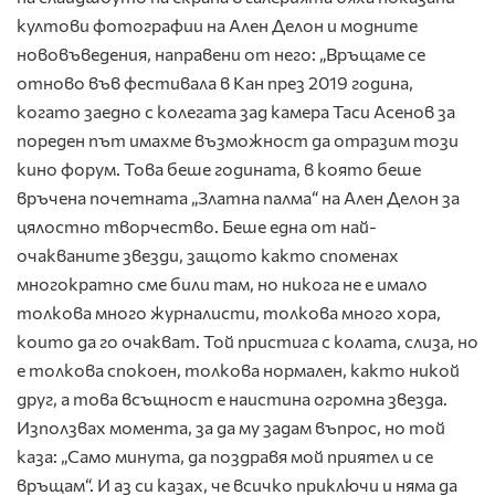
култови фотографии на Ален Делон и модните
нововъведения, направени от него: „Връщаме се
отново във фестивала в Кан през 2019 година,
когато заедно с колегата зад камера Таси Асенов за
пореден път имахме възможност да отразим този
кино форум. Това беше годината, в която беше
връчена почетната „Златна палма“ на Ален Делон за
цялостно творчество. Беше една от най-
очакваните звезди, защото както споменах
многократно сме били там, но никога не е имало
толкова много журналисти, толкова много хора,
които да го очакват. Той пристига с колата, слиза, но
е толкова спокоен, толкова нормален, както никой
друг, а това всъщност е наистина огромна звезда.
Използвах момента, за да му задам въпрос, но той
каза: „Само минута, да поздравя мой приятел и се
връщам“. И аз си казах, че всичко приключи и няма да