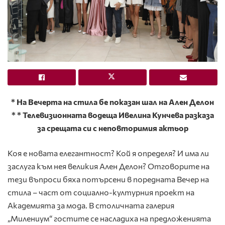
* На Вечерта на стила бе показан шал на Ален Делон
* * Телевизионната водеща Ивелина Кунчева разказа
за срещата си с неповторимия актьор
Коя е новата елегантност? Кой я определя? И има ли
заслуга към нея великия Ален Делон? Отговорите на
тези въпроси бяха потърсени в поредната Вечер на
стила – част от социално-културния проект на
Академията за мода. В столичната галерия
„Милениум“ гостите се насладиха на предложенията