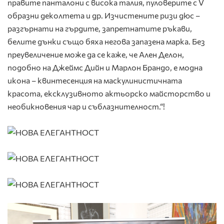
правите панталони с висока талия, пуловерите с V
образни деколтета и др. Изчистените ризи дюс –
разгърнати на гърдите, запретнатите ръкави,
белите дънки също бяха негова запазена марка. Без
преувеличение може да се каже, че Ален Делон,
подобно на Джеймс Дийн и Марлон Брандо, е модна
икона – квинтесенция на маскулинистичната
красота, ексклузивното актьорско майсторство и
необикновения чар и съблазнителност.“!