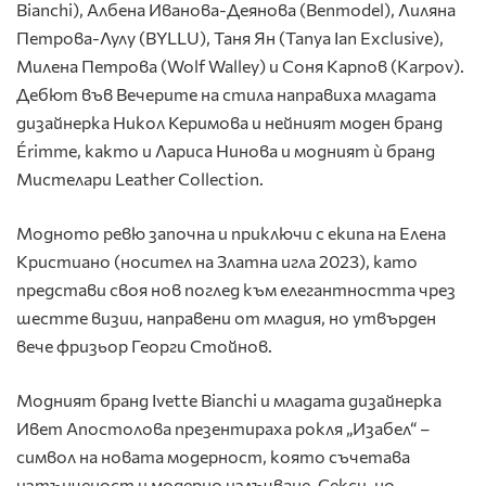
Bianchi), Албена Иванова-Деянова (Benmodel), Лиляна
Петрова-Лулу (BYLLU), Таня Ян (Tanya Ian Exclusive),
Милена Петрова (Wolf Walley) и Соня Карпов (Karpov).
Дебют във Вечерите на стила направиха младата
дизайнерка Никол Керимова и нейният моден бранд
Érimme, както и Лариса Нинова и модният ѝ бранд
Мистелари Leather Collection.
Модното ревю започна и приключи с екипа на Елена
Кристиано (носител на Златна игла 2023), като
представи своя нов поглед към елегантността чрез
шестте визии, направени от младия, но утвърден
вече фризьор Георги Стойнов.
Модният бранд Ivette Bianchi и младата дизайнерка
Ивет Апостолова презентираха рокля „Изабел“ –
символ на новата модерност, която съчетава
изтънченост и модерно излъчване. Секси, но