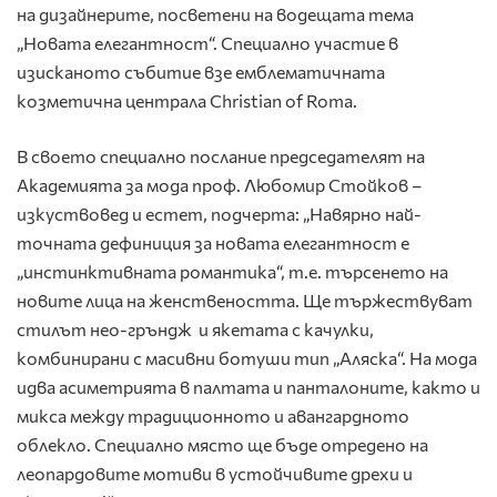
на дизайнерите, посветени на водещата тема
„Новата елегантност“. Специално участие в
изисканото събитие взе емблематичната
козметична централа Christian of Roma.
В своето специално послание председателят на
Академията за мода проф. Любомир Стойков –
изкуствовед и естет, подчерта: „Навярно най-
точната дефиниция за новата елегантност е
„инстинктивната романтика“, т.е. търсенето на
новите лица на женствеността. Ще тържествуват
стилът нео-гръндж и якетата с качулки,
комбинирани с масивни ботуши тип „Аляска“. На мода
идва асиметрията в палтата и панталоните, както и
микса между традиционното и авангардното
облекло. Специално място ще бъде отредено на
леопардовите мотиви в устойчивите дрехи и