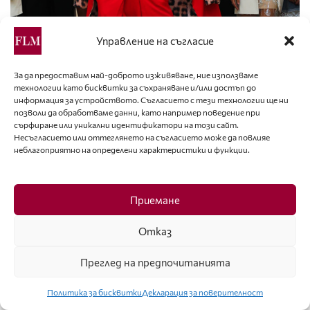
Управление на съгласие
За да предоставим най-доброто изживяване, ние използваме
технологии като бисквитки за съхраняване и/или достъп до
информация за устройството. Съгласието с тези технологии ще ни
позволи да обработваме данни, като например поведение при
сърфиране или уникални идентификатори на този сайт.
Несъгласието или оттеглянето на съгласието може да повлияе
неблагоприятно на определени характеристики и функции.
Приемане
Отказ
Преглед на предпочитанията
Политика за бисквитки
Декларация за поверителност