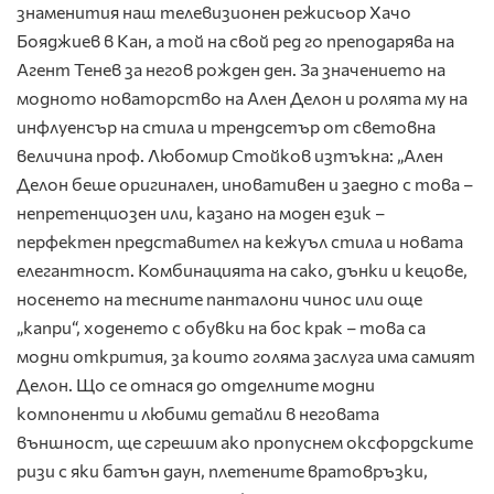
знаменития наш телевизионен режисьор Хачо
Бояджиев в Кан, а той на свой ред го преподарява на
Агент Тенев за негов рожден ден. За значението на
модното новаторство на Ален Делон и ролята му на
инфлуенсър на стила и трендсетър от световна
величина проф. Любомир Стойков изтъкна: „Ален
Делон беше оригинален, иновативен и заедно с това –
непретенциозен или, казано на моден език –
перфектен представител на кежуъл стила и новата
елегантност. Комбинацията на сако, дънки и кецове,
носенето на тесните панталони чинос или още
„капри“, ходенето с обувки на бос крак – това са
модни открития, за които голяма заслуга има самият
Делон. Що се отнася до отделните модни
компоненти и любими детайли в неговата
външност, ще сгрешим ако пропуснем оксфордските
ризи с яки батън даун, плетените вратовръзки,