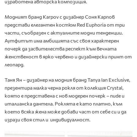
изработена авторска композиция.
Модният бранд Karpov с дизайнер Соня Карпов
представи елегантен костюм Red Euphoria от три
части, съобразен с актуалните модни тенденции.
Аутфитът има амбицията със своя характерен
почерк да засвителества респект към вечната
женственост в ярко червено и дизайнерски принт от
леопард.
Таня Ян – дизайнер на модния бранд Tanya Ian Exclusive,
презентира малка черна рокля от колекция Crystal,
която е представена с нов модерен почерк – nude и
италианска дантела. Роклята е като платно, към
което всяка жена може добави част от себе си и да
изрази своя стил и индивидуалност.