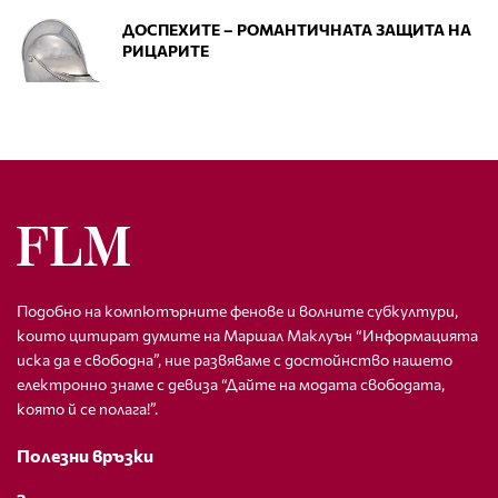
ДОСПЕХИТЕ – РОМАНТИЧНАТА ЗАЩИТА НА
РИЦАРИТЕ
Подобно на компютърните фенове и волните субкултури,
които цитират думите на Маршал Маклуън “Информацията
иска да е свободна”, ние развяваме с достойнство нашето
електронно знаме с девиза “Дайте на модата свободата,
която й се полага!”.
Полезни връзки