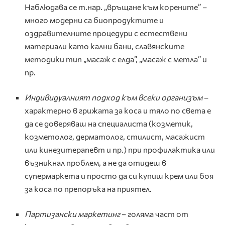
Наблюдава се т.нар. „връщане към корените” –
много модерни са биопродуктите и
оздравителните процедури с естествени
материали като кални бани, славянските
методики тип „масаж с елда”, „масаж с метла” и
пр.
Индивидуалният подход към всеки организъм
–
характерно в грижата за коса и тяло по света е
да се доверяваш на специалиста (козметик,
козметолог, дерматолог, стилист, масажист
или кинезитерапевт и пр.) при профилактика или
възникнал проблем, а не да отидеш в
супермаркета и просто да си купиш крем или боя
за коса по препоръка на приятел.
Партизански маркетинг
– голяма част от