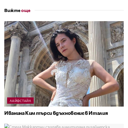
Вижте
още
ЛАЙФСТАЙЛ
Иванина Ким търси вдъхновение в Италия