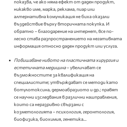
показва, че ако няма ефект от даден продукт,
никакво име, марка, реклама, пиар или
алтернативна комуникация не биха оказали
въздействие върху вторичната покупка. И
обратно – благодарение на интернет, все по-
лесно става разпространението на негативната
информация относно даден продукт или услуга.
Повишаване нивото на пластичната хирургия и
естетичната медицина
– увеличават се
възможностите за квалификация на
специалистите; утвърждават се методи като
ботулотоксина, дермоабразиото и др.; правят
се научни изследвания в различни нашправления,
които са неразривно свързани с
козметологията – психология, геронтология,
биофизика, биохимия, генетика…