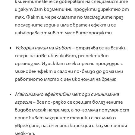
клиентите вече се доверяват на специалистите
и закупуват козметични продукти директно от
тях. Факт е, че рекламата по масмедиите през
последните години има обратен ефект и се
наблюдава отлив от масовите продукти.
Ускорен начин на живот
– отразява се на всички
сфери на човешкия живот, респективно
организъм. Изискват се експресни процедури с
мигновен ефект и салони по-близо до дома или
работното място с цел икономия на време;
Максимално ефективни методи с минимална
агресия
– все по-рядко се срещат болезнените
видове масаж например, а по-голяма популярност
придобиват лазерните техники с по-малко
увреждане, насочената корекция и козметичния
мейк-ъп.