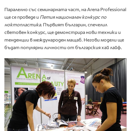
Паралелно със семинарната част, на Arena Professional
ще се проведе и
Петия
национал
е
н конкурс по
ноктопластика
. Първият българин, спечелил
световен конкурс, ще демонстрира нови техники и
тенденции в международен мащаб. Негови модели ще
бъдат популярни личности от българския хай лайф.