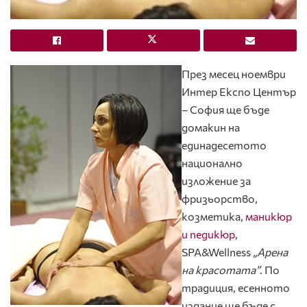
През месец ноември
Интер Експо Център
– София ще бъде
домакин на
единадесетото
национално
изложение за
фризьорство,
козметика,
маникюр
и педикюр
,
SPA&Wellness
„Арена
на красотата”
. По
традиция, есенното
издание ще бъде с