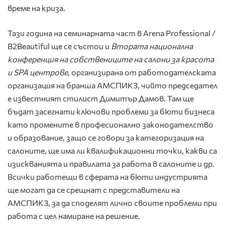
време на криза.
Тази година на семинарната част в Arena Professional /
B2Beautiful ще се състои и
Втората национална
конференция на собствениците на салони за красота
и
SPA
центрове
, организирана от работодателската
организация на бранша АМСПИКЗ, чийто председател
е известният стилист Димитър Дамов.
Там ще
бъдат засегнати ключови проблеми за бюти бизнеса
като промените в професионално законодателство
и образование, защо се говори за категоризация на
салоните, ще има ли квалификационни точки, какви са
изискванията и правилата за работа в салоните
и др.
Всички работещи в сферата на бюти индустрията
ще могат да се срещнат с представители на
АМСПИКЗ, за да споделят лично своите проблеми при
работа с цел намиране на решение.