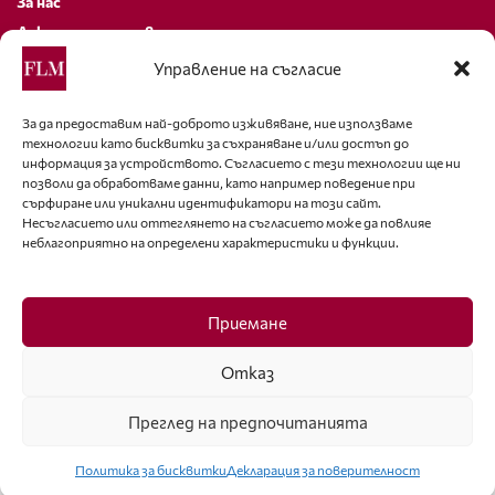
За нас
Декларация за поверителност
Политика за бисквитки
Управление на съгласие
За контакти
За да предоставим най-доброто изживяване, ние използваме
технологии като бисквитки за съхраняване и/или достъп до
editor@fashion-lifestyle.net
информация за устройството. Съгласието с тези технологии ще ни
позволи да обработваме данни, като например поведение при
+359 88 227 33 47
сърфиране или уникални идентификатори на този сайт.
Несъгласието или оттеглянето на съгласието може да повлияе
неблагоприятно на определени характеристики и функции.
Последвайте ни
Facebook
Приемане
Отказ
Преглед на предпочитанията
ISSN 1314-8915 Copyright © 2007-2025 Ot igla do konetz Ltd. & Fashion.bg
Ltd. All Rights Reserved
Политика за бисквитки
Декларация за поверителност