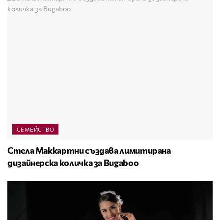
СЕМЕЙСТВО
Стела Маккартни създава лимитирана
дизайнерска количка за Bugaboo