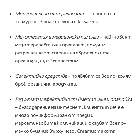
Многочислени биопрепарати
– от типа на
хиалуроновата киселина и колагена.
Мезотерапия и медицински пилинги
– най-новият
мезотерапевтичен препарат, получил
разрешение от страна на европейските
организации, е Репарестим.
Селективни средства
– появяват се все по-голям
брой органични продукти.
Резултат и ефективност вместо име и опаковка
– благодарение на интернет, клиентът вече е
много по-информиран от преди и
маркетинговите комуникации оказват все по-
малко влияние върху него. Статистиката