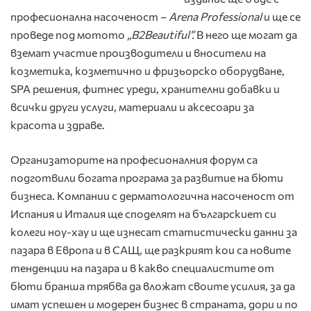
професионална насоченост –
Arena
Professional
и ще се
проведе под мотото
„
B
2
Beautiful
”.
В него ще могат да
вземат участие
производители и вносители на
козметика, козметично и фризьорско оборудване,
SPA решения, фитнес уреди, хранителни добавки и
всички други услуги, материали и аксесоари за
красота и здраве.
Организаторите на професионалния форум са
подготвили богата програма за развитие на бюти
бизнеса. Kомпании с дерматологична насоченост от
Испания и Италия ще споделят на българскиет си
колеги ноу-хау и ще изнесат статистически данни за
пазара в Европа и в САЩ, ще разкрият кои са новите
тенденции на пазара и в какво специалистите от
бюти бранша трябва да вложат своите усилия, за да
имат успешен и модерен бизнес в страната, дори и по