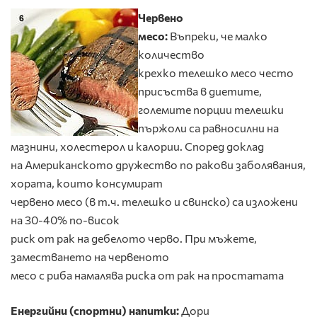
Червено
месо:
Въпреки, че малко
количество
крехко телешко месо често
присъства в диетите,
големите порции телешки
пържоли са равносилни на
мазнини, холестерол и калории. Според доклад
на Американското дружество по ракови заболявания,
хората, които консумират
червено месо (в т.ч. телешко и свинско) са изложени
на 30-40% по-висок
риск от рак на дебелото черво. При мъжете,
заместването на червеното
месо с риба намалява риска от рак на простатата
Енергийни (спортни) напитки:
Дори