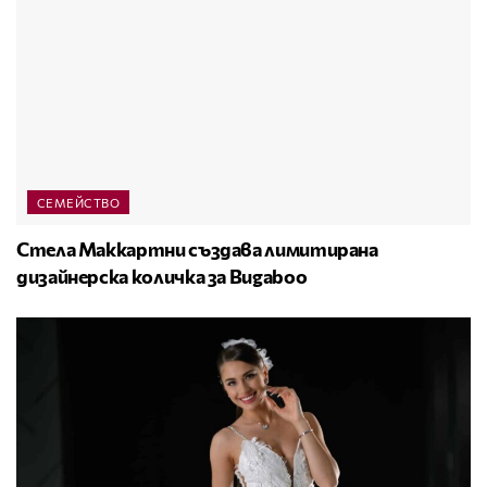
СЕМЕЙСТВО
Стела Маккартни създава лимитирана
дизайнерска количка за Bugaboo