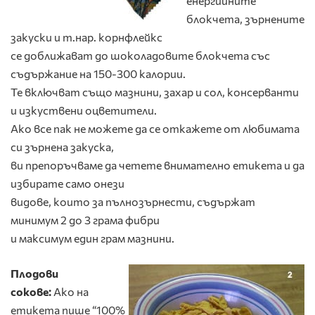
енергийните
блокчета, зърнените
закуски и т.нар. корнфлейкс
се доближават до шоколадовите блокчета със
съдържание на 150-300 калории.
Те включват също мазнини, захар и сол, консерванти
и изкуствени оцветители.
Ако все пак не можете да се откажете от любимата
си зърнена закуска,
ви препоръчваме да четете внимателно етикета и да
избирате само онези
видове, които за пълнозърнести, съдържат
минимум 2 до 3 грама фибри
и максимум един грам мазнини.
Плодови
сокове:
Ако на
етикета пише “100%