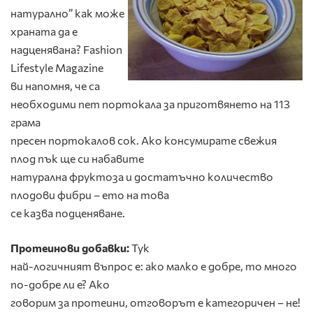
натурално” как може
храната да е
надценявана? Fashion
Lifestyle Magazine
ви напомня, че са
необходими пет портокала за приготвянето на 113
грама
пресен портокалов сок. Ако консумирате свежия
плод пък ще си набавите
натурална фруктоза и достатъчно количество
плодови фибри – ето на това
се казва подценяване.
Протеинови добавки:
Тук
най-логичният въпрос е: ако малко е добре, то много
по-добре ли е? Ако
говорим за протеини, отговорът е категоричен – не!