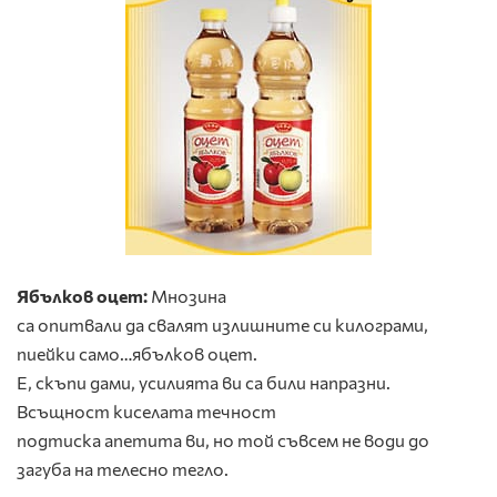
Ябълков оцет:
Мнозина
са опитвали да свалят излишните си килограми,
пиейки само…ябълков оцет.
Е, скъпи дами, усилията ви са били напразни.
Всъщност киселата течност
подтиска апетита ви, но той съвсем не води до
загуба на телесно тегло.