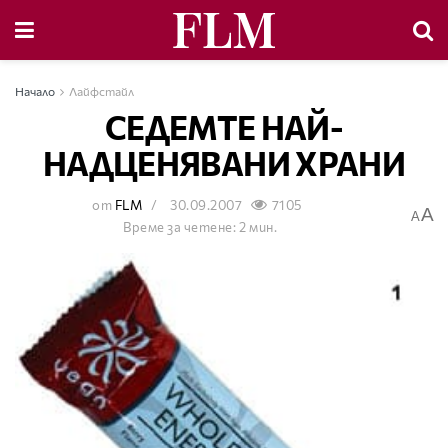
Начало
Лайфстайл
СЕДЕМТЕ НАЙ-
НАДЦЕНЯВАНИ ХРАНИ
от
FLM
30.09.2007
7105
A
A
Време за четене: 2 мин.