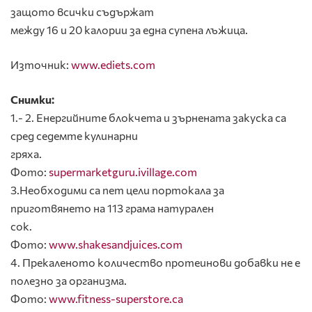
защото всички съдържат
между 16 и 20 калории за една супена лъжица.
Източник:
www.ediets.com
Снимки:
1.- 2. Енергийните блокчета и зърнената закуска са
сред седемте кулинарни
гряха.
Фото:
supermarketguru.ivillage.com
3.Необходими са пет цели портокала за
приготвянето на 113 грама натурален
сок.
Фото:
www.shakesandjuices.com
4. Прекаленото количество протеинови добавки не е
полезно за организма.
Фото:
www.fitness-superstore.ca