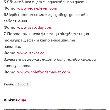
5.Ябълковият оцет е надценяван при диети.
Фото:
www.veda-pleven.com
6.Червеното месо може да доведе до ракови
заболявания.
Фото:
www.usatoday.com
7. Портокал и шепа фъстъци оказват същия
тонизиращ ефект като енергийните
напитки.
Фото:
www.utexas.edu
8.Медът съдържа същото количество калории
като захарта.
Фото:
www.wholefoodsmarket.com
Тагове:
Брой 3
Вижте
още