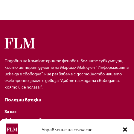
Подобно на компютърните фенове и волните субкултури,
които цитират думите на Маршал Маклуън “Информацията
иска да е свободна”, ние развяваме с достойнство нашето
електронно знаме с девиза “Дайте на модата свободата,
която й се полага!”.
Полезни връзки
За нас
Декларация за поверителност
Политика за бисквитки
Управление на съгласие