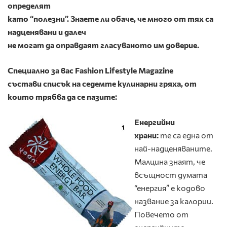
определят
като “полезни”. Знаете ли обаче, че много от тях са
надценявани и далеч
не могат да оправдаят гласуваното им доверие.
Специално за вас Fashion Lifestyle Magazine
състави списък на седемте кулинарни гряха, от
които трябва да се пазите:
Енергийни
храни:
те са една от
най-надценяваните.
Малцина знаят, че
всъщност думата
“енергия” е кодово
название за калории.
Повечето от