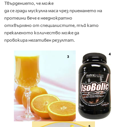
Твърдението, че може
да се гради мускулна маса чрез приемането на
протеини вече е нееднократно
отхвърляно от специалистите, тъй като
прекаленото количество може да
провокира негативен резултат.