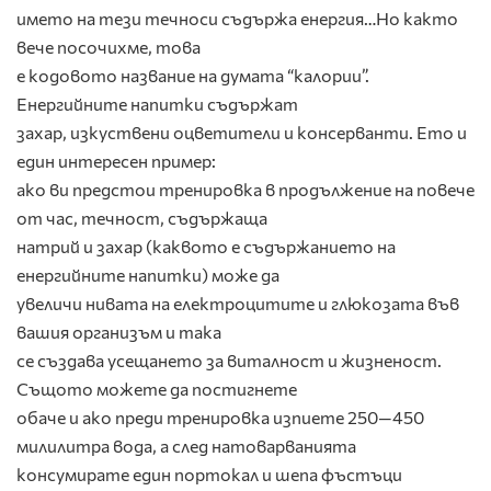
името на тези течноси съдържа енергия…Но както
вече посочихме, това
е кодовото название на думата “калории”.
Енергийните напитки съдържат
захар, изкуствени оцветители и консерванти. Ето и
един интересен пример:
ако ви предстои тренировка в продължение на повече
от час, течност, съдържаща
натрий и захар (каквото е съдържанието на
енергийните напитки) може да
увеличи нивата на електроцитите и глюкозата във
вашия организъм и така
се създава усещането за виталност и жизненост.
Същото можете да постигнете
обаче и ако преди тренировка изпиете 250—450
милилитра вода, а след натоварванията
консумирате един портокал и шепа фъстъци