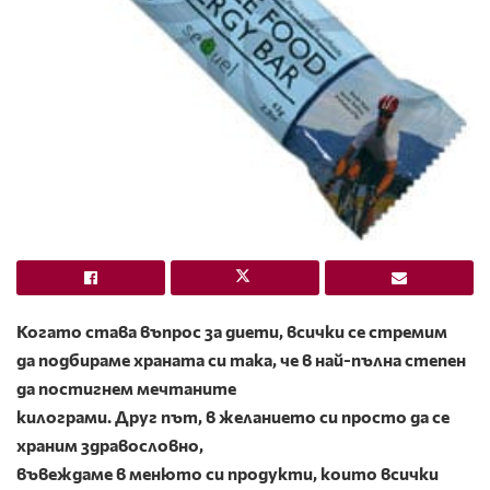
Когато става въпрос за диети, всички се стремим
да подбираме храната си така, че в най-пълна степен
да постигнем мечтаните
килограми. Друг път, в желанието си просто да се
храним здравословно,
въвеждаме в менюто си продукти, които всички