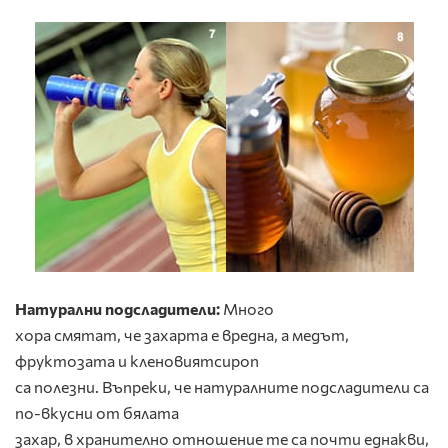
Натурални подсладители:
Много
хора смятат, че захарта е вредна, а медът,
фруктозата и кленовиятсироп
са полезни. Въпреки, че натуралните подсладители са
по-вкусни от бялата
захар, в хранително отношение те са почти еднакви,