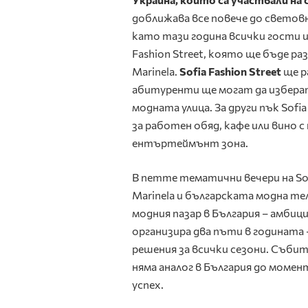
доближава все повече до светов
като тази година всички гости и
Fashion Street, която ще бъде р
Marinela.
Sofia Fashion Street
ще р
абитуренти ще могат да избера
модната улица. За други пък Sof
за работен обяд, кафе или вино 
ентъртеймънт зона.
В петте тематични вечери на So
Marinela и българската модна т
модния пазар в България – амбици
организира два пъти в годината 
решения за всички сезони. Съби
няма аналог в България до момен
успех.