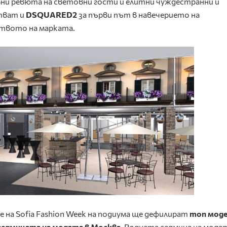
ивни ревюта на световни гости и елитни чуждестранни и
стват и
DSQUARED2
за първи път в навечерието на
твото на марката.
на Sofia Fashion Week на подиума ще дефилират
топ моде
 седмицата на модата в Москва
. Родната седмица на модат