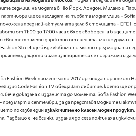
ните седмици на модата в Ню Йорк, Лондон, Милано и Пар
 партньори ще се насладят на първата модна улица – Sofia
азположена пред най-актуалната зала в столицата – EFE Ho
аботи от 11:00 до 17:00 часа с вход свободен, а бъдещите
т своите тоалети директно от сцената или шоурума на
ia Fashion Street ще бъде любимото място през модната се
с приятели, защото организаторите са се погрижили и за 
fia Fashion Week пролет-лято 2017 организаторите от Ho
елевизия Code Fashion TV обещават събитие, което ще оп
я, вече доказана с изданията до момента. Sofia Fashion Wee
– през март и септември, за да представя модните и акту
тието показва един
изключително класен моден продукт
та. Радващо е, че всички издания до сега пожънаха изключ