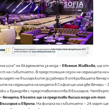
а игла“ на Академията за мода –
Евгения Живкова
, ще о
ост на събитието. В предстоящия сезон на седмицата на
насладят на българските дизайнери в откриващата вечер 
те на седмицата на модата в София ще има две вечери – 2
рки и брандове с представителства в България. Четвър
 – вечерта, в която ще се представи висша мода от топ
 България и Европа
. На финала на събитието – 24 март ще