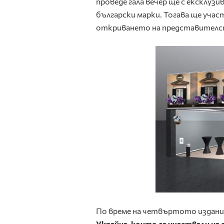
проведе гала вечер ще с ексклуз
български марки. Тогава ще уча
откриването на представителс
По време на четвъртото издание 
Украйна, които са участвали на