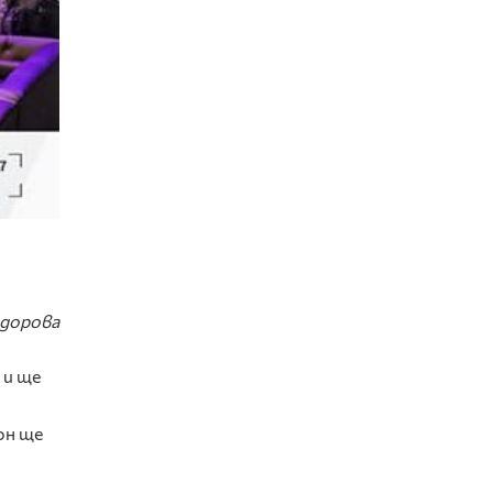
одорова
 и ще
он ще