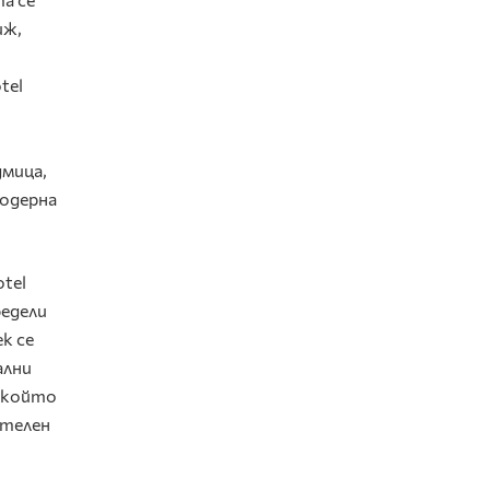
иж,
tel
дмица,
модерна
tel
редели
k се
ални
, който
ителен