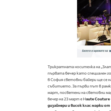
Трикратната носителка на „Златн
първата вечер като специален г
в София световни байери ще се 
събитието. За първи път в рамки
март, посветени на световни ма
вечер на 23 март е H
aute Couture
дизайнери и висок клас марки от