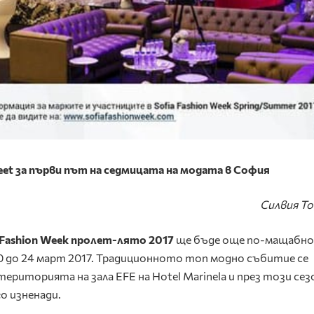
treet за първи път на седмицата на модата в София
Силвия Т
 Fashion Week пролет-лято 2017
ще бъде още по-мащабно
20 до 24 март 2017. Традиционното топ модно събитие се
ериторията на зала EFE на Hotel Marinela и през този сез
о изненади.