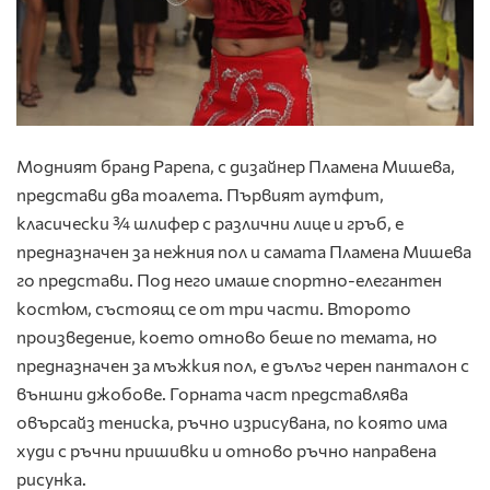
Модният бранд Papena, с дизайнер Пламена Мишева,
представи два тоалета. Първият аутфит,
класически ¾ шлифер с различни лице и гръб, е
предназначен за нежния пол и самата Пламена Мишева
го представи. Под него имаше спортно-елегантен
костюм, състоящ се от три части. Второто
произведение, което отново беше по темата, но
предназначен за мъжкия пол, е дълъг черен панталон с
външни джобове. Горната част представлява
овърсайз тениска, ръчно изрисувана, по която има
худи с ръчни пришивки и отново ръчно направена
рисунка.