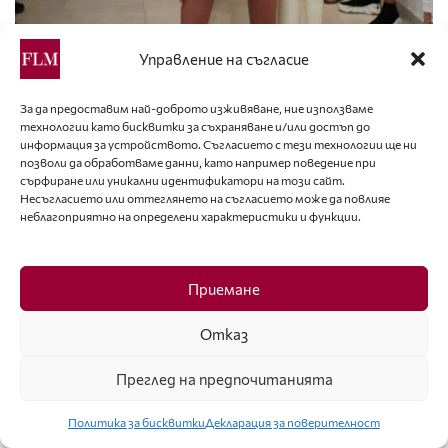
Управление на съгласие
За да предоставим най-доброто изживяване, ние използваме
технологии като бисквитки за съхраняване и/или достъп до
информация за устройството. Съгласието с тези технологии ще ни
позволи да обработваме данни, като например поведение при
сърфиране или уникални идентификатори на този сайт.
Несъгласието или оттеглянето на съгласието може да повлияе
неблагоприятно на определени характеристики и функции.
Приемане
Отказ
Преглед на предпочитанията
Политика за бисквитки
Декларация за поверителност