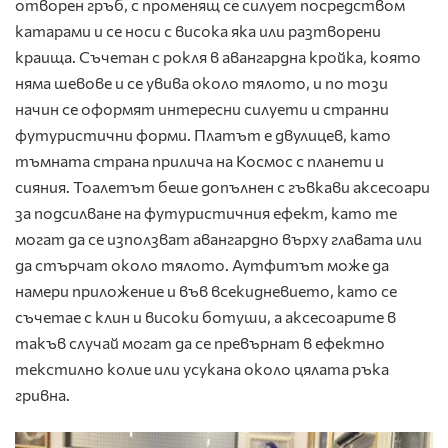
отворен гръб, с променящ се силует посредством
катарами и се носи с висока яка или разтворени
краища. Съчетан с рокля в авангардна кройка, която
няма шевове и се увива около тялото, и по този
начин се оформят интересни силуети и странни
футуристични форми. Платът е двулицев, като
тъмната страна прилича на Космос с планети и
сияния. Тоалетът беше допълнен с гъвкави аксесоари
за подсилване на футуристичния ефект, като те
могат да се използват авангардно върху главата или
да стърчат около тялото. Аутфитът може да
намери приложение и във всекидневието, като се
съчетае с клин и високи ботуши, а аксесоарите в
такъв случай могат да се превърнат в ефектно
текстилно колие или усукана около цялата ръка
гривна.