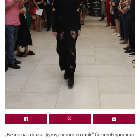
„Вечер на стила: футуристичен шик“ бе четвъртата