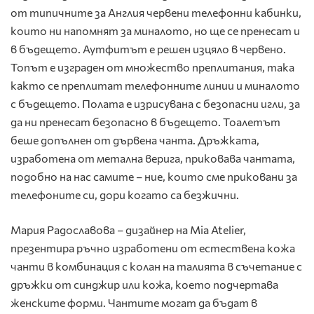
от типичните за Англия червени телефонни кабинки,
които ни напомнят за миналото, но ще се пренесат и
в бъдещето. Аутфитът е решен изцяло в червено.
Топът е изграден от множество преплитания, така
както се преплитат телефонните линии и миналото
с бъдещето. Полата е изрисувана с безопасни игли, за
да ни пренесат безопасно в бъдещето. Тоалетът
беше допълнен от дървена чанта. Дръжката,
изработена от метална верига, приковава чантата,
подобно на нас самите – ние, които сме приковани за
телефоните си, дори когато са безжични.
Мария Радославова – дизайнер на Mia Atelier,
презентира ръчно изработени от естествена кожа
чанти в комбинация с колан на талията в съчетание с
дръжки от синджир или кожа, което подчертава
женските форми. Чантите могат да бъдат в