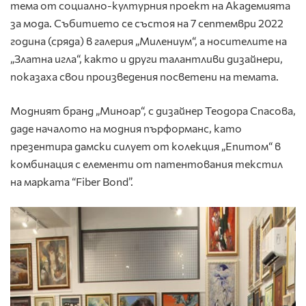
тема от социално-културния проект на Академията
за мода. Събитието се състоя на 7 септември 2022
година (сряда) в галерия „Милениум“, а носителите на
„Златна игла“, както и други талантливи дизайнери,
показаха свои произведения посветени на темата.
Модният бранд „Миноар“, с дизайнер Теодора Спасова,
даде началото на модния пърформанс, като
презентира дамски силует от колекция „Епитом“ в
комбинация с елементи от патентования текстил
на марката “Fiber Bond”.