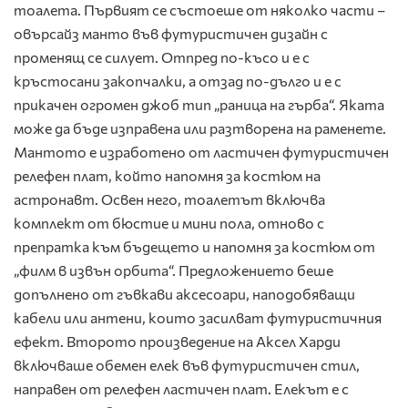
тоалета. Първият се състоеше от няколко части –
овърсайз манто във футуристичен дизайн с
променящ се силует. Отпред по-късо и е с
кръстосани закопчалки, а отзад по-дълго и е с
прикачен огромен джоб тип „раница на гърба“. Яката
може да бъде изправена или разтворена на раменете.
Мантото е изработено от ластичен футуристичен
релефен плат, който напомня за костюм на
астронавт. Освен него, тоалетът включва
комплект от бюстие и мини пола, отново с
препратка към бъдещето и напомня за костюм от
„филм в извън орбита“. Предложението беше
допълнено от гъвкави аксесоари, наподобяващи
кабели или антени, които засилват футуристичния
ефект. Второто произведение на Аксел Харди
включваше обемен елек във футуристичен стил,
направен от релефен ластичен плат. Елекът е с