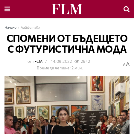
Начало
Лайфстайл
СПОМЕНИ ОТ БЪДЕЩЕТО
С ФУТУРИСТИЧНА МОДА
от
FLM
14.09.2022
2642
A
A
Време за четене: 2 мин.