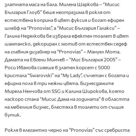
златната маса на бала. Милена Шаркова – “Мисис
България Глоуб” беше неотразима в рокля от
естествена коприна в цвят фуксия и богат ефирен
шлейф на “Pronovias”, а “Мисис България Галакси” –
Галина Недялкова бе избрала ефектен тоалет в цвят
шампанско, декориран с мотив от естествен седеф
на главния дизайнер на “Pronovias” – Мануел Мота.
Дамата на Евгени Минчев – “Мис България 2005” –
Роси Иванова сияеше в златен корсет с 5000
кристала “Swarovski” на “My Lady”, съчетан с богата и
ефирна пола в три нежни цвята. Бизнесдамите
Мирела Ненчова от SSG и Калина Широкова, която
наскоро стана “Мисис Дама на годината” в областта
на мебелния бизнес, блестяха в тоалети от същия
бутик.
Рокля в елегантно черно на “Pronovias” със сребриста