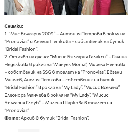
Снимки:
1. “Мис България 2009” – Антония Петрова в рокля на
“Pronovias” и Анелия Петкова – собственик на бутик
“Bridal Fashion”.
2. От ляво на дясно: “Мисис България Галакси” – Галина
Недялкова в рокля на “Мануел Мота”, Мирела Ненчова
– собственик на SSG в тоалет на “Pronovias”, Евгени
Минчев, Анелия Петкова – собственик на бутик
“Bridal Fashion” в рокля на “My Lady”, “Мисис Вселена”
Елеонора Манчева в рокля на “My Lady”, “Мисис
България Глоуб” – Милена Шаркова в тоалет на
“Pronovias”
Фото:
Архив © бутик “Bridal Fashion”.