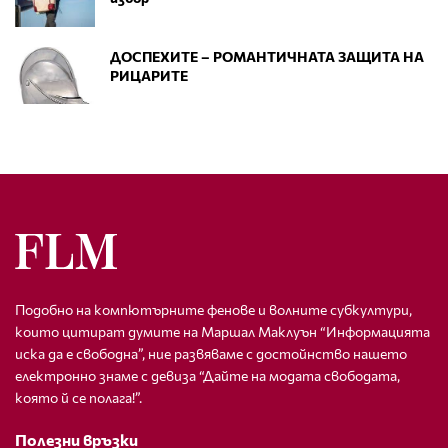
ДОСПЕХИТЕ – РОМАНТИЧНАТА ЗАЩИТА НА
РИЦАРИТЕ
Подобно на компютърните фенове и волните субкултури,
които цитират думите на Маршал Маклуън “Информацията
иска да е свободна”, ние развяваме с достойнство нашето
електронно знаме с девиза “Дайте на модата свободата,
която й се полага!”.
Полезни връзки