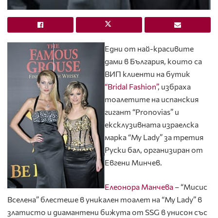
Eдни от най-красивите
дами в България, които са
ВИП клиенти на бутик
“Bridal Fashion”
, избраха
тоалетите на испанския
гигант “Pronovias” и
ексклузивната израелска
марка “My Lady” за третия
Руски бал, организиран от
Евгени Минчев.
Елеонора Манчева
– “Мисис
Вселена” блестеше в уникален тоалет на “My Lady” в
златисто и диамантени бижута от SSG в унисон със