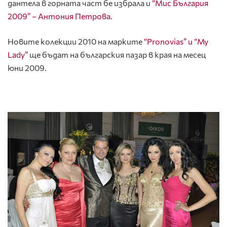
дантела в горната част бе избрала и
“Мис България
2009” – Антония Петрова
.
Новите колекции 2010 на марките
“Pronovias” и “My
Lady”
ще бъдат на българския пазар в края на месец
юни 2009.