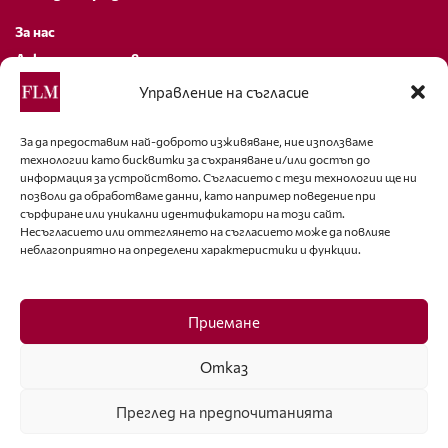
За нас
Декларация за поверителност
Политика за бисквитки
Управление на съгласие
За контакти
За да предоставим най-доброто изживяване, ние използваме
технологии като бисквитки за съхраняване и/или достъп до
editor@fashion-lifestyle.net
информация за устройството. Съгласието с тези технологии ще ни
позволи да обработваме данни, като например поведение при
+359 88 227 33 47
сърфиране или уникални идентификатори на този сайт.
Несъгласието или оттеглянето на съгласието може да повлияе
неблагоприятно на определени характеристики и функции.
Последвайте ни
Facebook
Приемане
Отказ
Преглед на предпочитанията
ISSN 1314-8915 Copyright © 2007-2025 Ot igla do konetz Ltd. & Fashion.bg
Ltd. All Rights Reserved