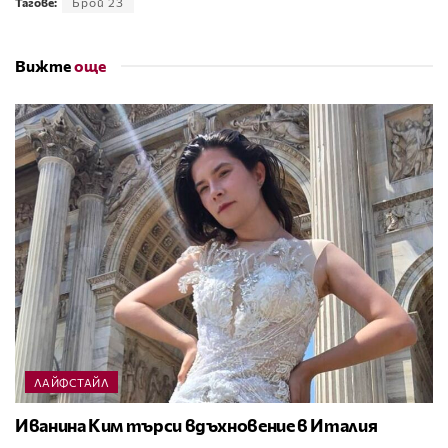
Тагове:
Брой 23
Вижте
още
ЛАЙФСТАЙЛ
Иванина Ким търси вдъхновение в Италия