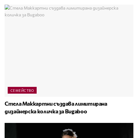
СЕМЕЙСТВО
Стела Маккартни създава лимитирана
дизайнерска количка за Bugaboo