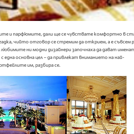
ките и парфюмите, дали ще се чувствате комфортно в с
агадка, чийто отговор се стремим да открием, а е съвсем 
 любимите ни модни дизайнери започнаха да дават именат
 една основна цел – да привлекат вниманието на най-
ртфейлите им, разбира се.