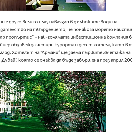
 е друго велико име, навлязло в дълбоките води на
казателство на твърдението, че понякога морето наистин
аар пропъртис” – най-голямата инвестиционна компания в
йнер обзавежда четири курорта и десет хотела, като в 
млрд. Хотелът на “Армани” ще заема първите 39 етажа на
Дубай”, която се очаква да бъде завършена през април 200