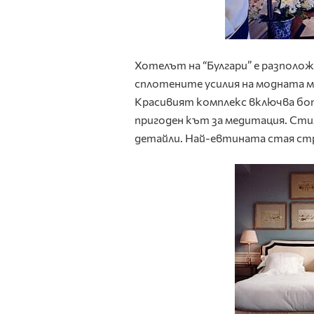
Хотелът на “Булгари” е разполож
сплотените усилия на модната ма
Красивият комплекс включва бот
пригоден кът за медитация. Стил
детайли. Най-евтината стая стр