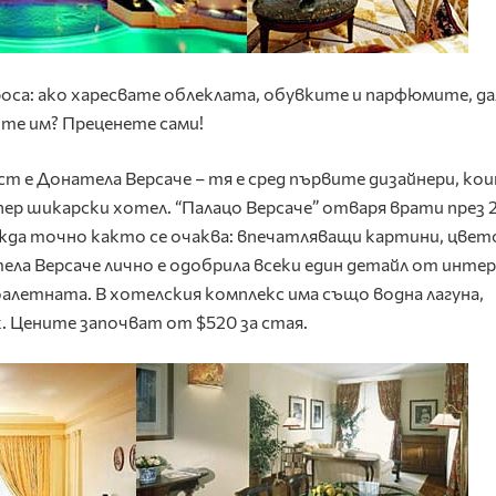
роса: ако харесвате облеклата, обувките и парфюмите, да
те им? Преценете сами!
т е Донатела Версаче – тя е сред първите дизайнери, ко
пер шикарски хотел. “Палацо Версаче” отваря врати през 2
ежда точно както се очаква: впечатляващи картини, цвет
ела Версаче лично е одобрила всеки един детайл от интер
алетната. В хотелския комплекс има също водна лагуна,
. Цените започват от $520 за стая.