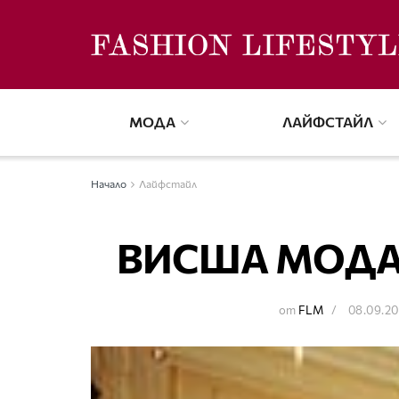
МОДА
ЛАЙФСТАЙЛ
Начало
Лайфстайл
ВИСША МОДА
от
FLM
08.09.2