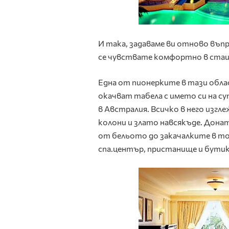
И така, задаваме ви отново въп
се чувствате комфортно в стаи
Една от пионерките в тази облас
окачват табела с името си на су
в Австралия. Всичко в него изгл
колони и злато навсякъде. Донат
от бельото до закачалките в то
спа.център, пристанище и бутик