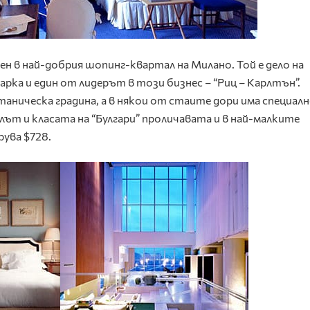
ен в най-добрия шопинг-квартал на Милано. Той е дело на
рка и един от лидерът в този бизнес – “Риц – Карлтън”.
аническа градина, а в някои от стаите дори има специал
ът и класата на “Булгари” проличавата и в най-малките
ува $728.