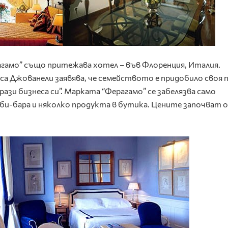
гамо” също притежава хотел – във Флоренция, Италия.
а Джованели заявява, че семейството е придобило своя 
брази бизнеса си”. Марката “Ферагамо” се забелязва само
оби-бара и няколко продукта в бутика. Цените започват 