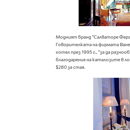
Модният бранд “Салваторе Фера
Говорителката на фирмата Ванес
хотел през 1995 г., “за да разноо
благодарение на каталозите в л
$280 за стая.