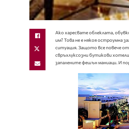
Ако харесвате облеклата, обув
им? Това не е някоя остроумна з
ситуация. Защото все повече от
свръхлуксозни бутикови хотели с
запалените фешън маниаци. И по