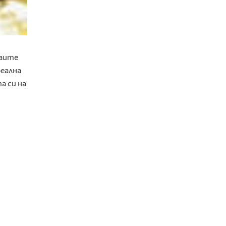
таите
реална
а си на