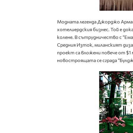
Модната легенда Джорджо Армани
хотелиердския бизнес. Той е до
колене. В сътрудничество с “Ем
Средния Изток, миланският диза
проект са вложени повече от $1 
новостроящата се сграда “Булдж 