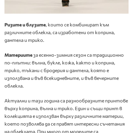
Ризите и блузите
, които се комбинират към
различните облекла, са изработени от коприна,
дантела и трико.
Материите
за есенно-зимния сезон са традиционно
по-плътни: вълна, букле, кожа, както и коприна,
трико, тъкани с бродерия и дантела, която е
използвана и във всекидневните, и във вечерните
облекла.
Актуални и тази година са разнообразните принтове
върху коприна, вълна и трико. Един и същи принт в
колекцията е използван върху различните материи,
което позволява да се правят интересни съчетания
на облеклата. При много от моделите са