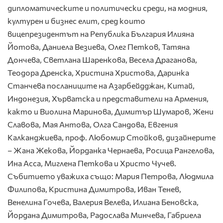
дипломатическите и политически среди, на модния,
културен и бизнес елит, сред които
вицепрезидентът на Република България Илияна
Йотова, Даниела Везиева, Олег Петков, Татяна
Дончева, Светлана Шаренкова, Весела Драганова,
Теодора Дренска, Христина Христова, Даринка
Станчева посланиците на Азарбейдджан, Китай,
Индонезия, Хърватска и представители на Армения,
както и Виолина Маринова, Димитър Шумаров, Жени
Славова, Мая Антова, Олга Сандова, Евгения
Калканджиева, проф. Любомир Стойков, дизайнерите
– Жана Жекова, Йорданка Чернаева, Росица Рангелова,
Ина Асса, Миглена Петкова и Христо Чучев.
Събитието уважиха също: Мария Петрова, Людмила
Филипова, Кристина Димитрова, Иван Тенев,
Венелина Гочева, Валерия Велева, Илиана Беновска,
Йордана Димитрова, Радослава Минчева, Габриела