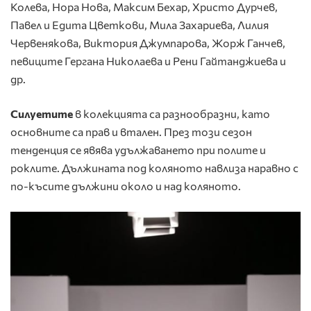
Колева, Нора Нова, Максим Бехар, Христо Дурчев,
Павел и Едита Цветкови, Мила Захариева, Лилия
Червенякова, Виктория Джумпарова, Жорж Ганчев,
певиците Гергана Николаева и Рени Гайтанджиева и
др.
Силуетите
в колекцията са разнообразни, като
основните са прав и втален. През този сезон
тенденция се явява удължаването при полите и
роклите. Дължината под коляното навлиза наравно с
по-късите дължини около и над коляното.