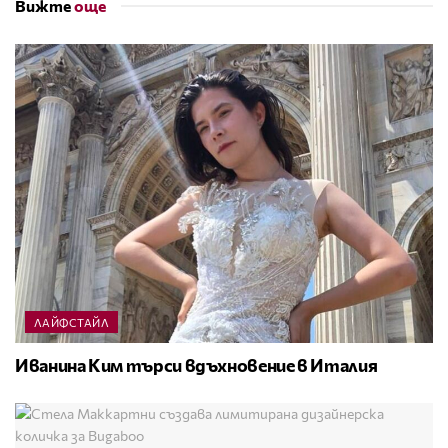
Вижте
още
ЛАЙФСТАЙЛ
Иванина Ким търси вдъхновение в Италия