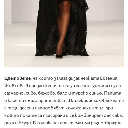
Цветовете
, на които залага дизайнерката Евгения
Живкова в предложенията си за есенно-зимния сезон
са: черно, сиво, бежово, бяло и турско синьо. Пепита
и карето също присъстват в колекцията. Облеклата
с тези десени наподобяват колежански стил, при
който полите са плисирани и се комбинират със сака,
ризи и блузи. В колежанската тема има разнообразни