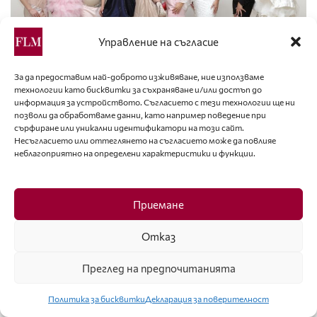
Управление на съгласие
ЛАЙФСТАЙЛ
За да предоставим най-доброто изживяване, ние използваме
технологии като бисквитки за съхраняване и/или достъп до
Мерилин Монро беше почетена от Академията
информация за устройството. Съгласието с тези технологии ще ни
позволи да обработваме данни, като например поведение при
за мода
сърфиране или уникални идентификатори на този сайт.
Несъгласието или оттеглянето на съгласието може да повлияе
неблагоприятно на определени характеристики и функции.
Най-популярни
Приемане
УЕРИС ДИЪРИ – ПУСТИННОТО ЦВЕТЕ,
КОЕТО УСПЯ ДА РАЗЦЪФНЕ
Отказ
Ерлинг Холанд отново впечатли с модния си
Преглед на предпочитанията
избор
Политика за бисквитки
Декларация за поверителност
ДОСПЕХИТЕ – РОМАНТИЧНАТА ЗАЩИТА НА