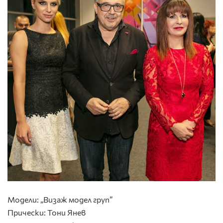
Модели: „Визаж модел груп”
Прически: Тони Янев