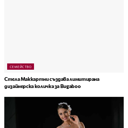
СЕМЕЙСТВО
Стела Маккартни създава лимитирана
дизайнерска количка за Bugaboo