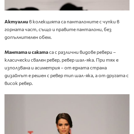
Актуални
в колекцията са панталоните с чупки в
горната част, също и правите панталони, без
допълнителен обем.
Мантата и саката
са с различни видове ревери –
класически свален ревер, ревер шал-яка. При тях е
използвана и асиметрия – от едната страна
дизайнът е решен с ревер тип шал-яка, а от другата с
висок ревер.