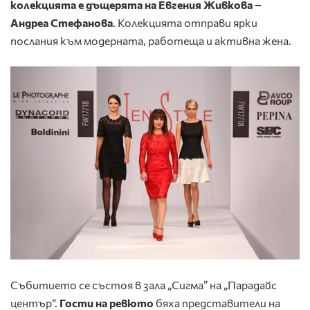
колекцията е дъщерята на Евгения Живкова –
Андреа Стефанова
. Колекцията отправи ярки
послания към модерната, работеща и активна жена.
Събитието се състоя в зала „Сигма” на „Парадайс
център“.
Гости на ревюто
бяха представители на