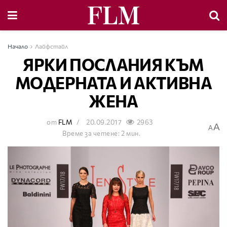
Начало
Лайфстайл
ЯРКИ ПОСЛАНИЯ КЪМ
МОДЕРНАТА И АКТИВНА
ЖЕНА
от
FLM
20.09.2017
2963
A
A
Време за четене: 2 мин.