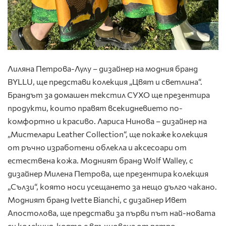
Лиляна Петрова-Лулу – дизайнер на модния бранд
BYLLU, ще представи колекция „Цвят и светлина“.
Брандът за домашен текстил СУХО ще презентира
продукти, които правят всекидневието по-
комфортно и красиво. Лариса Нинова – дизайнер на
„Мистелари Leather Collection“, ще покаже колекция
от ръчно изработени облекла и аксесоари от
естествена кожа. Модният бранд Wolf Walley, с
дизайнер Милена Петрова, ще презентира колекция
„Сълзи“, която носи усещането за нещо дълго чакано.
Модният бранд Ivette Bianchi, с дизайнер Ивет
Апостолова, ще представи за първи път най-новата
си колекция, която е вдъхновена от ретро