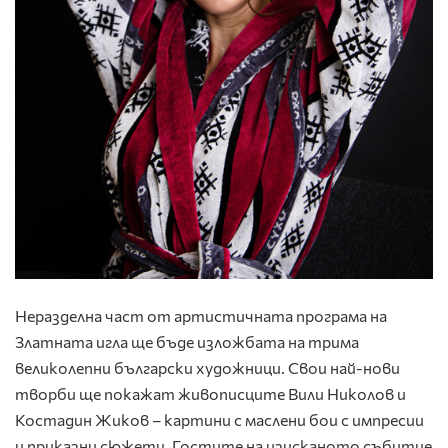
Неразделна част от артистичната програма на
Златната игла ще бъде изложбата на трима
великолепни български художници. Свои най-нови
творби ще покажат живописците Вили Николов и
Костадин Жиков – картини с маслени бои с импресии
и приказни сюжети. Гостите на изисканото събитие