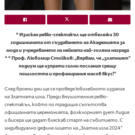
* Изискан ревю-спектакъл ще отбележи 30
годишнината от създаването на Академията за
мода и учредяването на нейната най-голяма награда
* * Проф. Любомир Стойков: „Вярвам, че „златният“
подиум ще изпрати силни послания срещу
пошлостта и профанирания масов вкус!“
След броени дни ще се проведе юбилейното издание
на Златната игла. Преди внушителния ревю-
спектакъл, който по традиция съпътства
официалната церемонията, фолклорният дует Лидия
и Бисера ще дадат бляскав старт на събитието. С
индивидуално дефиле лицето на „Златна игла 2024“