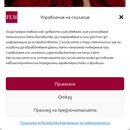
Управление на съгласие
Снимки:
За да предоставим най-доброто изживяване, ние използваме
1. Лицето на „Златна игла 2024“ – Антоанета
технологии като бисквитки за съхраняване и/или достъп до
информация за устройството. Съгласието с тези технологии ще ни
Боянова.
позволи да обработваме данни, като например поведение при
Фото: Пейо Пеев
сърфиране или уникални идентификатори на този сайт.
Несъгласието или оттеглянето на съгласието може да повлияе
2. Предложение на д-р Росица Рангелова – дизайнер на
неблагоприятно на определени характеристики и функции.
RoRa.
Фото: Архив на д-р Росица Рангелова
3. Емилия Балталиева – част от екипа на Christian of
Приемане
Roma.
Отказ
Фото: Александър Кръстев
4. Предложение на Борислав Соколов (известен като
Преглед на предпочитанията
Мис Бони) – част от екипа на Christian of Roma.
Фото: Архив на Борислав Соколов-Бони
Политика за бисквитки
Декларация за поверителност
5. Предложение на Аксел Харди – дизайнер на Axel