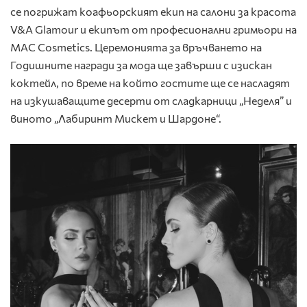
се погрижат коафьорският екип на салони за красота
V&A Glamour и екипът от професионални гримьори на
MAC Cosmetics. Церемонията за връчването на
Годишните награди за мода ще завърши с изискан
коктейл, по време на който гостите ще се насладят
на изкушаващите десерти от сладкарници „Неделя” и
виното „Лабиринт Мискет и Шардоне“.