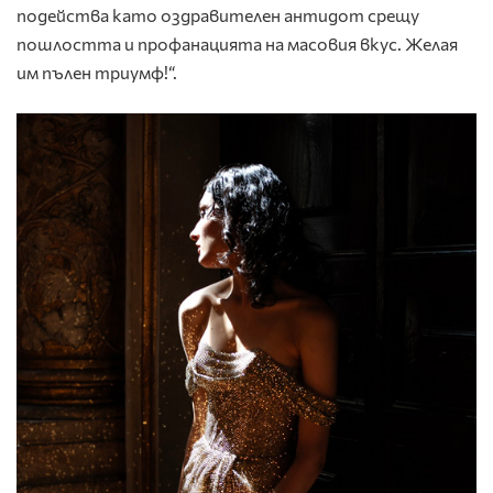
подейства като оздравителен антидот срещу
пошлостта и профанацията на масовия вкус. Желая
им пълен триумф!“.