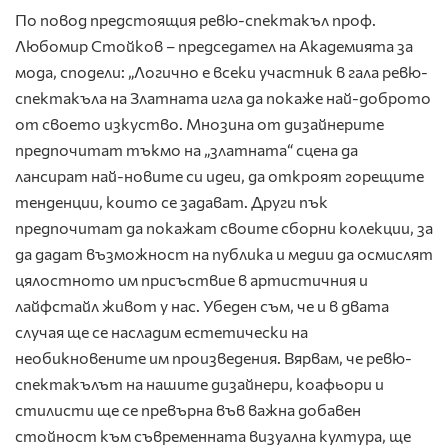
По повод предстоящия ревю-спектакъл проф.
Любомир Стойков – председател на Академията за
мода, сподели: „Логично е всеки участник в гала ревю-
спектакъла на Златната игла да покаже най-доброто
от своето изкуство. Мнозина от дизайнерите
предпочитат тъкмо на „златната“ сцена да
лансират най-новите си идеи, да откроят горещите
тенденции, които се задават. Други пък
предпочитат да покажат своите сборни колекции, за
да дадат възможност на публика и медии да осмислят
цялостното им присъствие в артистичния и
лайфстайл живот у нас. Убеден съм, че и в двата
случая ще се насладим естетически на
необикновените им произведения. Вярвам, че ревю-
спектакълът на нашите дизайнери, коафьори и
стилисти ще се превърна във важна добавен
стойност към съвременната визуална култура, ще