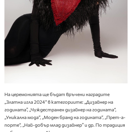
На церемонията ще бъдат връчени наградите
„Златна игла 2024“ в категориите: „Дизайнер на
годината”, „Чуждестранен дизайнер на годината“,
„Уникална мода“, „Моден бранд на годината“, „Прет-а-
порте“, „Най-добър млад дизайнер” и др. По традиция