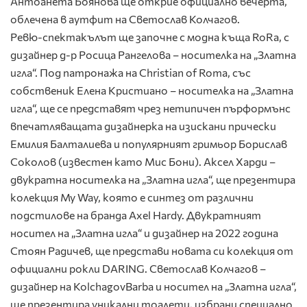
Антоанета Боянова ще открие официално вечерта,
облечена в аутфит на Светослав Колчагов.
Ревю-спектакълът ще започне с модна къща RoRa, с
дизайнер д-р Росица Рангелова – носителка на „Златна
игла“. Под патронажа на Christian of Roma, със
собственик Елена Кристиано – носителка на „Златна
игла“, ще се представят чрез нетипичен пърформънс
впечатляващата дизайнерка на изискани прически
Емилия Балталиева и популярният гримьор Борислав
Соколов (известен като Мис Бони). Аксел Харди –
двукратна носителка на „Златна игла“, ще презентира
колекция My Way, която е синтез от различни
подстилове на бранда Axel Hardy. Двукратният
носител на „Златна игла“ и дизайнер на 2022 година
Стоян Радичев, ще представи новата си колекция от
официални рокли DARING. Светослав Колчагов –
дизайнер на KolchagovBarba и носител на „Златна игла“,
ще презентира уникални тоалети, избрани специално