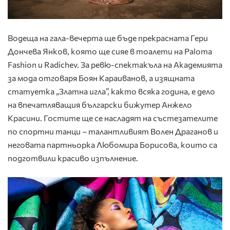
Водеща на гала-вечерта ще бъде прекрасната Гери
Дончева Янков, която ще сияе в тоалети на Paloma
Fashion и Radichev. За ревю-спектакъла на Академията
за мода отговаря Боян Караиванов, а изящната
статуетка „Златна игла”, както всяка година, е дело
на впечатляващия български бижутер Анжело
Красини. Гостите ще се насладят на състезателите
по спортни танци – талантливият Волен Драганов и
неговата партньорка Любомира Борисова, които са
подготвили красиво изпълнение.