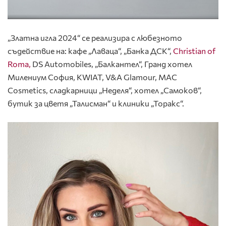
„Златна игла 2024“ се реализира с любезното
съдействие на: кафе „Лаваца“, „Банка ДСК“,
Christian of
Roma,
DS Automobiles, „Балкантел“, Гранд хотел
Милениум София, KWIAT, V&A Glamour, MAC
Cosmetics, сладкарници „Неделя“, хотел „Самоков“,
бутик за цветя „Талисман“ и клиники „Торакс“.