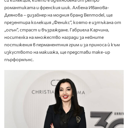
романтиката и френския шик. Албена Иванова-
Деянова – дизайнер на модния бранд Benmodel, ще
презентира колекция „Феникс“, която е изтъкана от
„огън“, страст и възраждане. Габриела Карчина,
носителка на множество награди за нейните
постижения в перманентния грим и за приноса ѝ към
изкуството на макиажа, ще представи make-up
пърформънс.