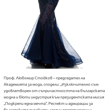
Проф. Любомир Стойков – председател на
Академията за мода, сподели: „Изключително съм
удовлетворен от съпричастността на българската
модна и бюти индустрия към президентската мисия
„Подкрепи една мечта“. Респект и адмирации за
българските дизайнери, модни предприемачи и