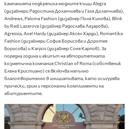
кампанията подкрепиха модните къщи Alegra
(дизайнери Радостина Долапчиева и Галя Долапчиева),
Andrews, Paloma Fashion (дизайнер Поля Кинова), Blink
by Radi Lazarova (дизайнер Радослава Лазарова),
Agressia, Axel Hardy (дизайнер Аксел Харди), Romantika
Fashion (дизайнери София Борисова и Доротея
Борисова) и Karpov (дизайнер Соня Карпов). За
поредна година и екипът на авторитетната
козметична компания Christian of Roma (собственик
Елена Кристиано) се включва напълно
благотворително в инициативата, като осигурява
прически, грим и персонални комплименти на
абитуриентите.