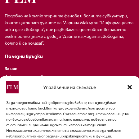
Подобно на компютърните фенове и волните субкултури,
които цитират думите на Маршал Маклуън “Информацията
иска да е свободна”, ние развяваме с достойнство нашето
електронно знаме с девиза “Дайте на модата свободата,
която й се полага!”.
Полезни връзки
За нас
Декларация за поверителност
Политика за бисквитки
Управление на съгласие
За контакти
За да предоставим най-доброто изживяване, ние използваме
технологии като бисквитки за съхраняване и/или достъп до
editor@fashion-lifestyle.net
информация за устройството. Съгласието с тези технологии ще ни
позволи да обработваме данни, като например поведение при
+359 88 227 33 47
сърфиране или уникални идентификатори на този сайт.
Несъгласието или оттеглянето на съгласието може да повлияе
неблагоприятно на определени характеристики и функции.
Последвайте ни