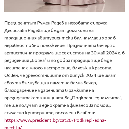
Президентът Румен Радев и неговата съпруга
Десислава Радева ще бъдaт домакини на
традиционния абитуриентски бал на млади хора в
неравностойно положение. Празничната вечеря с
артистична програма ще се състои на 30 май 2024 г. в
резиденция „Бояна“ и по добра традиция ще бъде
наситена с много настроение, блясък и красота.
Освен, че зрелостниците от випуск 2024 ще имат
своята вълнуваща и паметна бална вечер,
благодарение на даренията в рамките на
президентската инициатива „Подкрепи една мечта“,
те ще получат и еднократна финансова помощ,
съгласно критериите, посочени в сайта:
https://www.president.bg/cat28/Podkrepi-edna-
mechta/
.