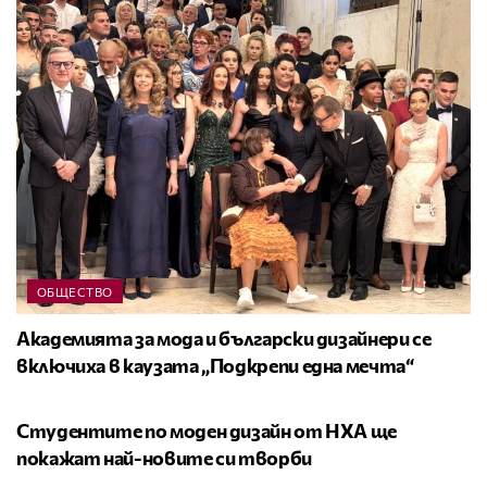
ОБЩЕСТВО
Академията за мода и български дизайнери се
включиха в каузата „Подкрепи една мечта“
НОВА ГЕНЕРАЦИЯ
Студентите по моден дизайн от НХА ще
покажат най-новите си творби