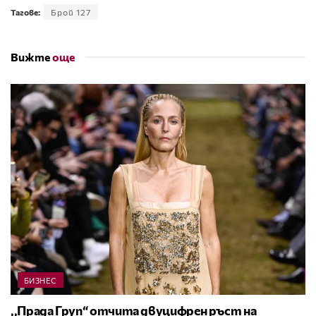
Тагове:
Брой 127
Вижте
още
БИЗНЕС
,,Прада Груп“ отчита двуцифрен ръст на