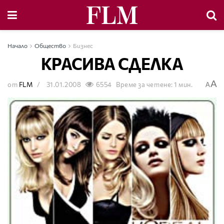
Начало
Общество
Бизнес
КРАСИВА СДЕЛКА
A
от
FLM
31.01.2008
6554
Време за четене: 1 мин.
A