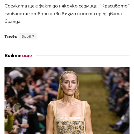
Сделката ще е факт до няколко седмици. “Красивото”
сливане ще отвори нови възможности пред двата
бранда.
Тагове:
Брой 7
Вижте
още