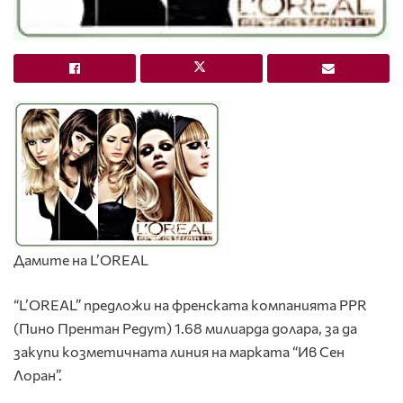
Дамите на L’OREAL
“L’OREAL” предложи на френската компанията PPR
(Пино Прентан Редут) 1.68 милиарда долара, за да
закупи козметичната линия на марката “Ив Сен
Лоран”.