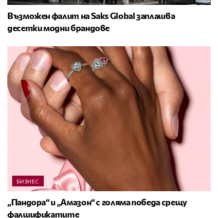
Възможен фалит на Saks Global заплашва
десетки модни брандове
БИЗНЕС
„Пандора“ и „Амазон“ с голяма победа срещу
фалшификатите