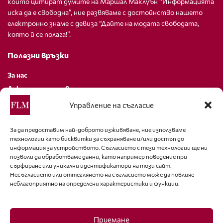
които цитират думите на Маршал Маклуън “Информацията
иска да е свободна”, ние развяваме с достойнство нашето
електронно знаме с девиза “Дайте на модата свободата,
която й се полага!”.
Полезни връзки
За нас
Декларация за поверителност
Политика за бисквитки
Управление на съгласие
За контакти
За да предоставим най-доброто изживяване, ние използваме
технологии като бисквитки за съхраняване и/или достъп до
editor@fashion-lifestyle.net
информация за устройството. Съгласието с тези технологии ще ни
позволи да обработваме данни, като например поведение при
+359 88 227 33 47
сърфиране или уникални идентификатори на този сайт.
Несъгласието или оттеглянето на съгласието може да повлияе
неблагоприятно на определени характеристики и функции.
Последвайте ни
Facebook
Приемане