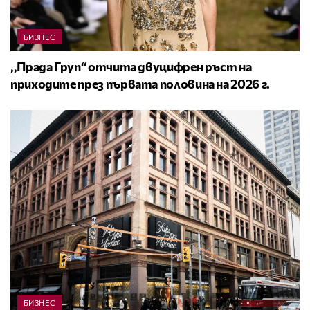
БИЗНЕС
,,Прада Груп“ отчита двуцифрен ръст на
приходите през първата половина на 2026 г.
БИЗНЕС