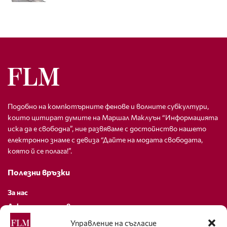
Подобно на компютърните фенове и волните субкултури,
които цитират думите на Маршал Маклуън “Информацията
иска да е свободна”, ние развяваме с достойнство нашето
електронно знаме с девиза “Дайте на модата свободата,
която й се полага!”.
Полезни връзки
За нас
Декларация за поверителност
Политика за бисквитки
Управление на съгласие