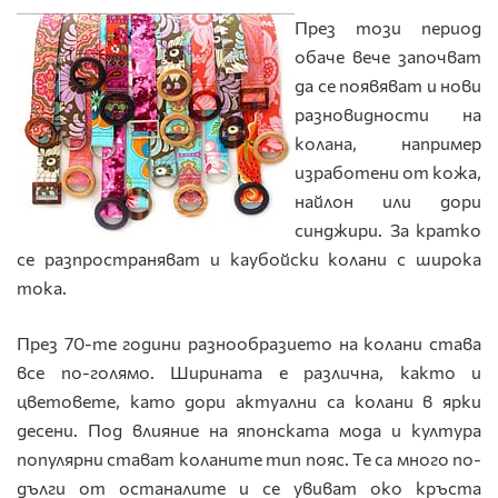
През този период
обаче вече започват
да се появяват и нови
разновидности на
колана, например
изработени от кожа,
найлон или дори
синджири. За кратко
се разпространяват и каубойски колани с широка
тока.
През 70-те години разнообразието на колани става
все по-голямо. Ширината е различна, както и
цветовете, като дори актуални са колани в ярки
десени. Под влияние на японската мода и култура
популярни стават коланите тип пояс. Те са много по-
дълги от останалите и се увиват око кръста