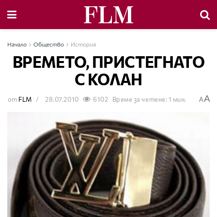
Начало
Общество
История
ВРЕМЕТО, ПРИСТЕГНАТО
С КОЛАН
A
от
FLM
28.07.2010
6102
Време за четене: 1 мин.
A