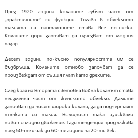
През 1920 година коланите губят част от
„практичните” си функции. Тогава в облеклото
талията на панталоните става все по-ниска.
Коланите дори започват да изчезват от модния
пазар.
Десет години по-късно популярността им се
възвръща. Коланите отново започват да се
произвеждат от същия плат като дрехите.
След края на Втората световна война коланът става
неизменна част от женското облекло. Дамите
започват да носят широки колани, за да подчертаят
тънката си талия. Всъщност така изисквало
новото модно движение. Тази тенденция продължава
през 50-те и чак до 60-те години на 20-ти век.