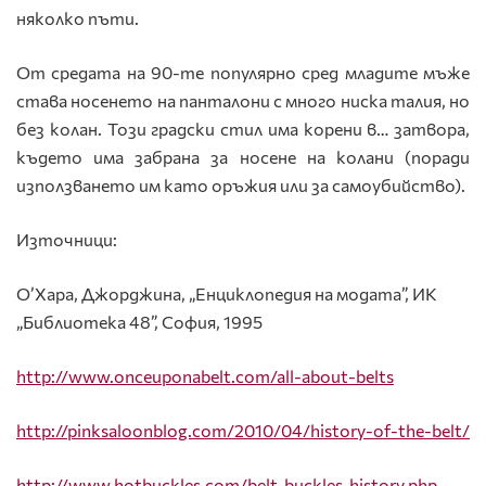
няколко пъти.
От средата на 90-те популярно сред младите мъже
става носенето на панталони с много ниска талия, но
без колан. Този градски стил има корени в… затвора,
където има забрана за носене на колани (поради
използването им като оръжия или за самоубийство).
Източници:
О’Хара, Джорджина, „Енциклопедия на модата”, ИК
„Библиотека 48”, София, 1995
http://www.onceuponabelt.com/all-about-belts
http://pinksaloonblog.com/2010/04/history-of-the-belt/
http://www.hotbuckles.com/belt_buckles_history.php