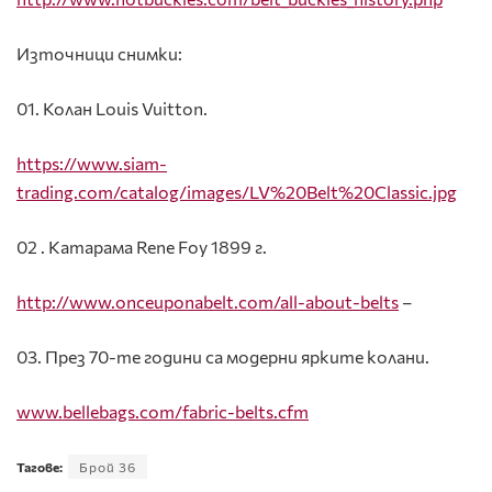
Източници снимки:
01. Колан Louis Vuitton.
https://www.siam-
trading.com/catalog/images/LV%20Belt%20Classic.jpg
02 . Катарама Rene Foy 1899 г.
http://www.onceuponabelt.com/all-about-belts
–
03. През 70-те години са модерни ярките колани.
www.bellebags.com/fabric-belts.cfm
Тагове:
Брой 36