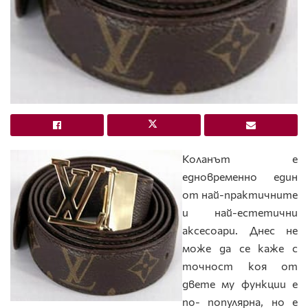
Коланът е
едновременно един
от най-практичните
и най-естетични
аксесоари. Днес не
може да се каже с
точност коя от
двете му функции е
по- популярна, но е