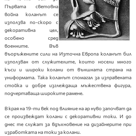
Първата световна
война коланът се
използва по-скоро с
декоративна цел,
особено сред
военните. Във
въоръжените сили на Източна Европа коланът бил
използван от служителите, които носели много
къси и широки колани от външната страна на
униформата. Така коланът спомагал за изправената
стойка и добре изглеждаща мъжествена фигура,
подчертаваща широките рамене.
В края на 19-ти век под влияние на ар нуво започват да
се произвеждат колани с декоративни токи. И до
днес те служат за вдъхновение на дизайнерите при
изработката на токи за колани.