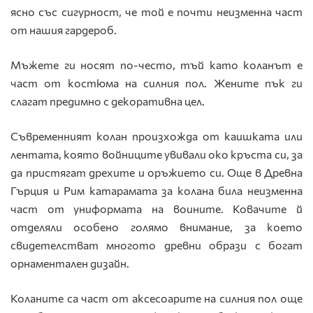
ясно със сигурност, че той е почти неизменна част
от нашия гардероб.
Мъжете ги носят по-често, тъй като коланът е
част от костюма на силния пол. Жените пък ги
слагат предимно с декоративна цел.
Съвременният колан произхожда от каишката или
лентата, която войниците увивали око кръста си, за
да пристягат дрехите и оръжието си. Още в Древна
Гърция и Рим катарамата за колана била неизменна
част от униформата на воините. Ковачите й
отделяли особено голямо внимание, за което
свидетелстват многото древни образи с богат
орнаментален дизайн.
Коланите са част от аксесоарите на силния пол още