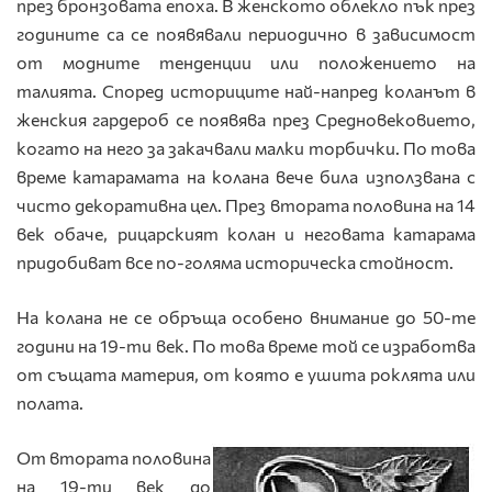
през бронзовата епоха. В женското облекло пък през
годините са се появявали периодично в зависимост
от модните тенденции или положението на
талията. Според историците най-напред коланът в
женския гардероб се появява през Средновековието,
когато на него за закачвали малки торбички. По това
време катарамата на колана вече била използвана с
чисто декоративна цел. През втората половина на 14
век обаче, рицарският колан и неговата катарама
придобиват все по-голяма историческа стойност.
На колана не се обръща особено внимание до 50-те
години на 19-ти век. По това време той се изработва
от същата материя, от която е ушита роклята или
полата.
От втората половина
на 19-ти век до