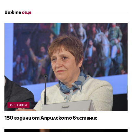
Вижте
още
ИСТОРИЯ
150 години от Априлското въстание