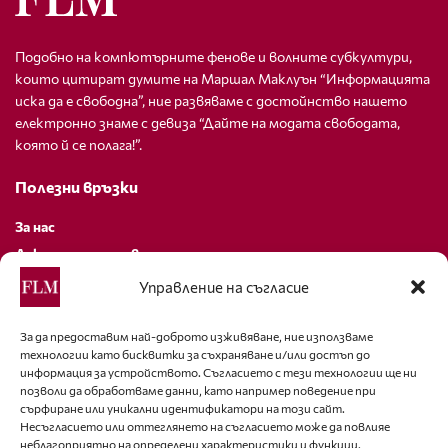
Подобно на компютърните фенове и волните субкултури,
които цитират думите на Маршал Маклуън “Информацията
иска да е свободна”, ние развяваме с достойнство нашето
електронно знаме с девиза “Дайте на модата свободата,
която й се полага!”.
Полезни връзки
За нас
Декларация за поверителност
Политика за бисквитки
Управление на съгласие
За контакти
За да предоставим най-доброто изживяване, ние използваме
технологии като бисквитки за съхраняване и/или достъп до
editor@fashion-lifestyle.net
информация за устройството. Съгласието с тези технологии ще ни
позволи да обработваме данни, като например поведение при
+359 88 227 33 47
сърфиране или уникални идентификатори на този сайт.
Несъгласието или оттеглянето на съгласието може да повлияе
неблагоприятно на определени характеристики и функции.