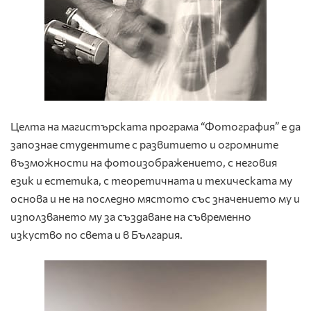
Целта на магистърската програма “Фотография” е да
запознае студентите с развитието и огромните
възможности на фотоизображението, с неговия
език и естетика, с теоретичната и техическата му
основа и не на последно мястото със значението му и
използването му за създаване на съвременно
изкуство по света и в България.