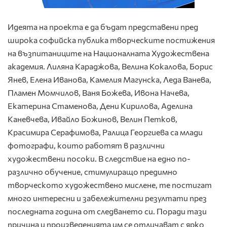
Идеята на проекта е да бъдат представени пред
широка софийска публика творческите постижения
на възпитаниците на Националната Художествена
академия. Лиляна Караджова, Велина Кокалова, Борис
Янев, Елена Иванова, Камелия Магунска, Леда Ванева,
Пламен Момчилов, Ваня Божева, Ивона Начева,
Екатерина Стаменова, Дени Кирилова, Аделина
Каневчева, Ивайло Божинов, Велин Петков,
Красимира Серафимова, Ралица Георгиева са млади
фотографи, които работят в различни
художествени посоки. В следствие на едно по-
различно обучение, стимулиращо предимно
творческото художествено мислене, те постигат
много интересни и забележителни резултати през
последната година от следванетo си. Поради тази
причина и произведенията им се отличават с ярко