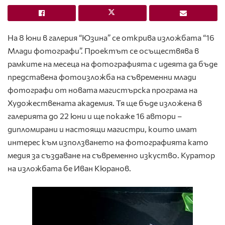
На 8 юни в галерия “Юзина” се открива изложбата “16
Млади фотографи”. Проектът се осъществява в
рамките на месеца на фотографията с идеята да бъде
представена фотоизложба на съвременни млади
фотографи от новата магистърска програма на
Художествената академия. Тя ще бъде изложена в
галерията до 22 юни и ще покаже 16 автори –
дипломирани и настоящи магистри, които имат
интерес към използването на фотографията като
медия за създаване на съвременно изкуство. Куратор
на изложбата бе Иван Кюранов.