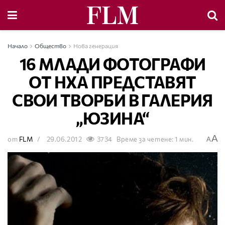
Начало
Общество
Нова генерация
16 МЛАДИ ФОТОГРАФИ
ОТ НХА ПРЕДСТАВЯТ
СВОИ ТВОРБИ В ГАЛЕРИЯ
„ЮЗИНА“
A
от
FLM
29.06.2012
3734
Време за четене: 1 мин.
A