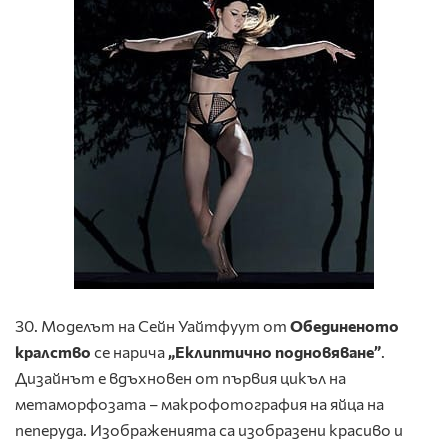
30. Моделът на Сейн Уайтфуут от
Обединеното
кралство
се нарича
„Еклиптично подновяване”
.
Дизайнът е вдъхновен от първия цикъл на
метаморфозата – макрофотография на яйца на
пеперуда. Изображенията са изобразени красиво и