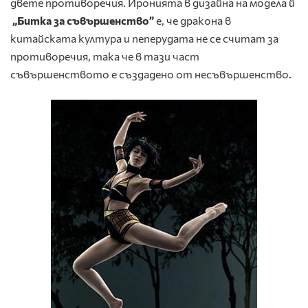
двете противоречия. Иронията в дизайна на модела й
„Битка за съвършенство”
е, че дракона в
китайската култура и пеперудата не се считат за
противоречия, така че в тази част
съвършенството е създадено от несъвършенство.