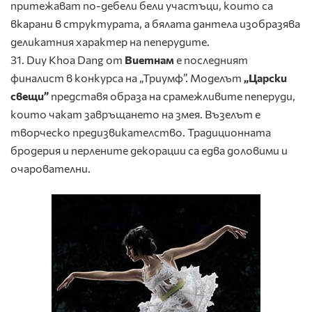
притежават по-дебели бели участъци, които са
вкарани в структурата, а бялата дантела изобразява
деликатния характер на пеперудите.
31. Duy Khoa Dang от
Виетнам
е последният
финалист в конкурса на „Триумф”. Моделът
„Царски
с
вещи
”
представя образа на срамежливите пеперуди,
които чакат завръщането на змея. Възелът е
творческо предизвикателство. Традиционната
бродерия и перлените декорации са едва доловими и
очарователни.