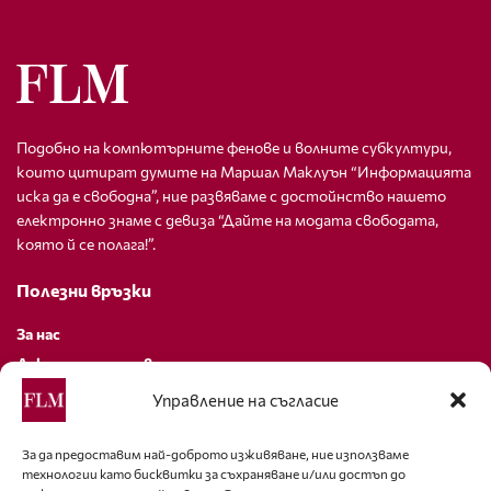
Подобно на компютърните фенове и волните субкултури,
които цитират думите на Маршал Маклуън “Информацията
иска да е свободна”, ние развяваме с достойнство нашето
електронно знаме с девиза “Дайте на модата свободата,
която й се полага!”.
Полезни връзки
За нас
Декларация за поверителност
Политика за бисквитки
Управление на съгласие
За контакти
За да предоставим най-доброто изживяване, ние използваме
технологии като бисквитки за съхраняване и/или достъп до