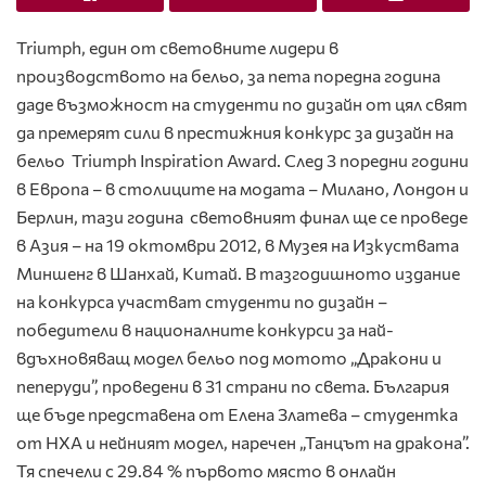
Triumph, един от световните лидери в
производството на бельо, за пета поредна година
даде възможност на студенти по дизайн от цял свят
да премерят сили в престижния конкурс за дизайн на
бельо Triumph Inspiration Award. След 3 поредни години
в Европа – в столиците на модата – Милано, Лондон и
Берлин, тази година световният финал ще се проведе
в Азия – на 19 октомври 2012, в Музея на Изкуствата
Миншенг в Шанхай, Китай. В тазгодишното издание
на конкурса участват студенти по дизайн –
победители в националните конкурси за най-
вдъхновяващ модел бельо под мотото „Дракони и
пеперуди”, проведени в 31 страни по света. България
ще бъде представена от Елена Златева – студентка
от НХА и нейният модел, наречен „Танцът на дракона”.
Тя спечели с 29.84 % първото място в онлайн