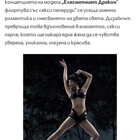
концепцията на модела
„Елегантният
Дракон
”
флиртува със секси пеперуди” се усеща именно
романтика и смесването на двата свята. Дизайнът
превръща това вдъхновение в елегантно, секси
парче, което ще накара една жена да се чувства
уверена, уникална, глезена и красива.