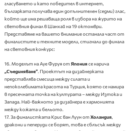
гласуването и като победител в интернет,
българката получава един допълнителен (седми) глас,
който ще има решаваща роля в избора на журито на
световния финал в Шанхай на 19 октомври.
Представяме на вашето внимание останала част от
финалистите и техните модели, стигнали до финала
на световния конкурс:
16.
Моделът на
Aye Фуруя
от
Япония
се нарича
„Съединяване”
. Проектът на дизайнерката
представлява смесица между силата и
непоколебимата красота на Турция, която се намира
в пресечната точка на културата – между Изтока и
Запада. Най-важното за дизайнера е хармонията
между кожата и бельото.
17. За финалистката Крис ван Луун
от
Холандия
,
дракони и пеперуди се борят, това е сблъсък между