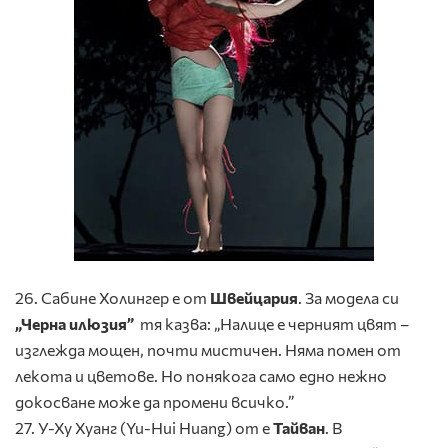
26. Сабине Холингер е от
Швейцария
. За модела си
„
Черн
а илюзия”
тя казва: „Налице е черният цвят –
изглежда мощен, почти мистичен. Няма помен от
лекота и цветове. Но понякога само едно нежно
докосване може да промени всичко.”
27. У-Ху Хуанг (Yu-Hui Huang) от е
Тайван
. В