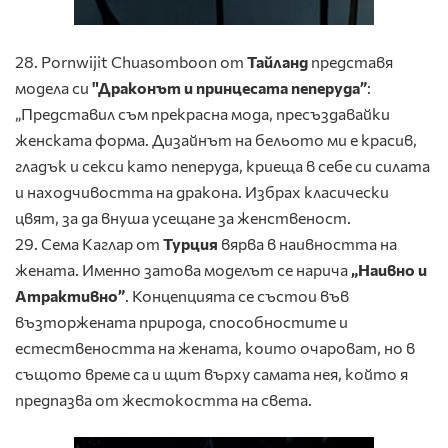
28. Pornwijit Chuasomboon от
Тайланд
представя
модела си
"Драконът и принцесата пеперуда”
:
„Представил съм прекрасна мода, пресъздавайки
женската форма. Дизайнът на бельото ми е красив,
гладък и секси като пеперуда, криеща в себе си силата
и находчивостта на дракона. Избрах класически
цвят, за да внуша усещане за женственост.
29. Сема Каглар от
Турция
вярва в наивността на
жената. Именно затова моделът се нарича
„Наивно и
Атрактивно”
. Концепцията се състои във
възторжената природа, способностите и
естествеността на жената, които очароват, но в
същото време са и щит върху самата нея, който я
предпазва от жестокостта на света.