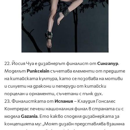
22. Йосия Чуа е дизайнерът финалист от
Сингапур
.
Моделът
Punkcelain
съчетава елементи от предците
на китайската култура, като се позовава на мотиви
и силуети на дракони и пеперуди от китайски
порцелан и орнаменти, съчетани с пънк дух.
23. Финалистката от
Испания
– Клаудия Гонсалес
Контрерас печели националния финал в страната си с
модела
Gazania
. Ето какво споделя дизайнерката за
концепцията му: „Моят дизайн представлява взаимна