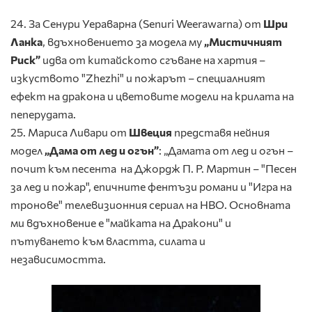
24. За Сенури Уераварна (Senuri Weerawarna) от
Шри
Ланка
, вдъхновението за модела му
„Мистичният
Риск”
идва от китайското сгъване на хартия –
изкуството "Zhezhi" и пожарът – специалният
ефект на дракона и цветовите модели на крилата на
пеперудата.
25. Мариса Ливари от
Швеция
представя нейния
модел
„Дама
от лед и огън
”
: „Дамата от лед и огън –
почит към песента на Джордж П. Р. Мартин – "Песен
за лед и пожар", епичните фентъзи романи и "Игра на
тронове" телевизионния сериал на HBO. Основната
ми вдъхновение е "майката на Дракони" и
пътуването към властта, силата и
независимостта.