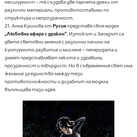
несигурност – тя създава две парчета дрехи от
различни материали, противопоставими по
структура и непрозрачност.
21. Анна Крилова от
Русия
представя своя модел
„
Любовна афера с дракон
”
. Изтокът и Западът са
двете световни мнения с различни начини на
културното развитие и мислене – пеперудата и
змеят представляват лекота и здравина,
прозрачност и твърдост. Но в съвременния свят има
желание за единство между тези
противоположности и дизайнът на модела
въплъщава тази идея.