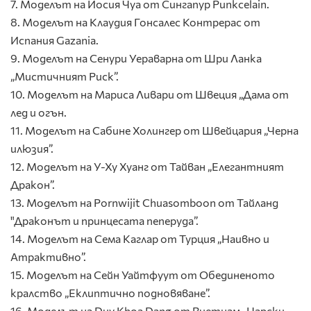
7. Моделът на Йосия Чуа от Сингапур Punkcelain.
8. Моделът на Клаудия Гонсалес Контрерас от
Испания Gazania.
9. Моделът на Сенури Уераварна от Шри Ланка
„Мистичният Риск”.
10. Моделът на Мариса Ливари от Швеция „Дама от
лед и огън.
11. Моделът на Сабине Холингер от Швейцария „Черна
илюзия”.
12. Моделът на У-Ху Хуанг от Тайван „Елегантният
Дракон”.
13. Моделът на Pornwijit Chuasomboon от Тайланд
"Драконът и принцесата пеперуда”.
14. Моделът на Сема Каглар от Турция „Наивно и
Атрактивно”.
15. Моделът на Сейн Уайтфуут от Обединеното
кралство „Еклиптично подновяване”.
16. Моделът на Duy Khoa Dang от Виетнам „Царски