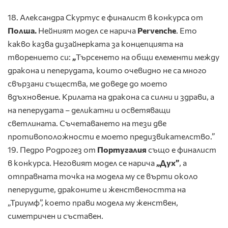
18. Александра Скуртус е финалист в конкурса от
Полша.
Нейният модел се нарича
Pervenche
. Ето
какво казва дизайнерката за концепцията на
творението си:
„
Търсенето на общи елементи между
дракона и пеперудата, които очевидно не са много
свързани същества, ме доведе до моето
вдъхновение. Крилата на дракона са силни и здрави, а
на пеперудата – деликатни и осветяващи
светлината. Съчетаването на тези две
противоположности е моето предизвикателство.”
19. Педро Родрогез от
Португалия
също е финалист
в конкурса. Неговият модел се нарича
„Дух”
, а
отправната точка на модела му се върти около
пеперудите, драконите и женствеността на
„Триумф”, което прави модела му женствен,
симетричен и съставен.