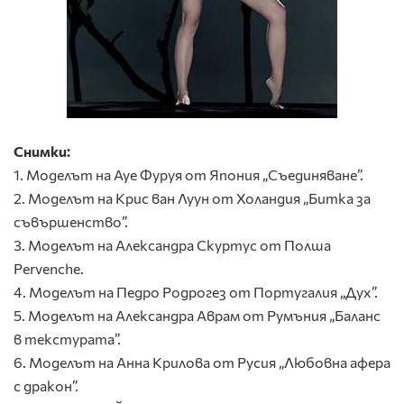
Снимки:
1. Моделът на Aye Фуруя от Япония „Съединяване”.
2. Моделът на Крис ван Луун от Холандия „Битка за
съвършенство”.
3. Моделът на Александра Скуртус от Полша
Pervenche.
4. Моделът на Педро Родрогез от Португалия „Дух”.
5. Моделът на Александра Аврам от Румъния „Баланс
в текстурата”.
6. Моделът на Анна Крилова от Русия „Любовна афера
с дракон”.