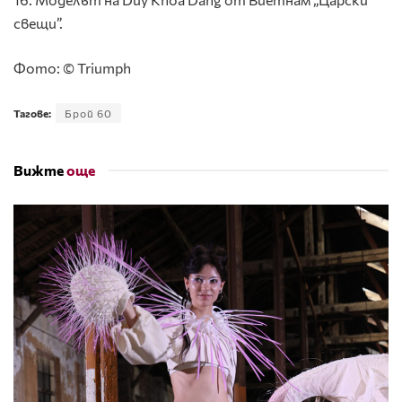
свещи”.
Фото: © Triumph
Тагове:
Брой 60
Вижте
още