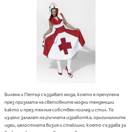
Биляна и Петър създават мода, която е пречупена
през призмата на световните модни тенденции
както и през техния собствен поглед и стил. Те
изцяло залагат на ръчната изработка, оригиналните
идеи, цялостната визия и стайлинг, което създава за