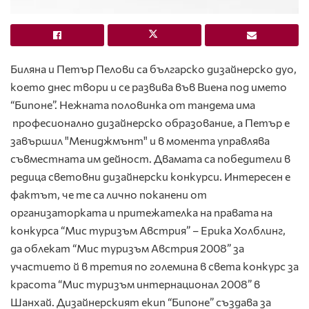
Биляна и Петър Пелови са българско дизайнерско дуо,
което днес твори и се развива във Виена под името
“Бипоне”. Нежната половинка от тандема има
професионално дизайнерско образование, а Петър е
завършил "Мениджмънт" и в момента управлява
съвместната им дейност. Двамата са победители в
редица световни дизайнерски конкурси. Интересен е
фактът, че те са лично поканени от
организаторката и притежателка на правата на
конкурса “Мис туризъм Австрия” – Ерика Холблинг,
да облекат “Мис туризъм Австрия 2008” за
участието й в третия по големина в света конкурс за
красота “Мис туризъм интернационал 2008” в
Шанхай. Дизайнерският екип “Бипоне” създава за