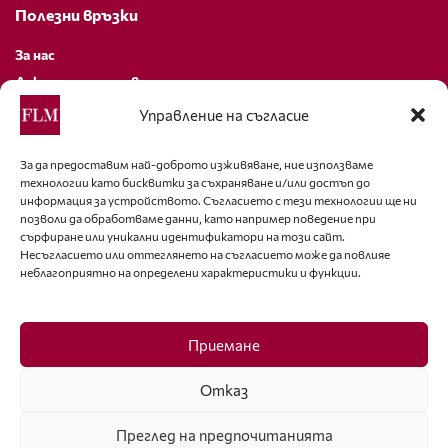
Полезни връзки
За нас
Декларация за поверителност
Политика за бисквитки
Управление на съгласие
За контакти
За да предоставим най-доброто изживяване, ние използваме
технологии като бисквитки за съхраняване и/или достъп до
editor@fashion-lifestyle.net
информация за устройството. Съгласието с тези технологии ще ни
позволи да обработваме данни, като например поведение при
+359 88 227 33 47
сърфиране или уникални идентификатори на този сайт.
Несъгласието или оттеглянето на съгласието може да повлияе
неблагоприятно на определени характеристики и функции.
Последвайте ни
Facebook
Приемане
Отказ
Преглед на предпочитанията
ISSN 1314-8915 Copyright © 2007-2025 Ot igla do konetz Ltd. & Fashion.bg