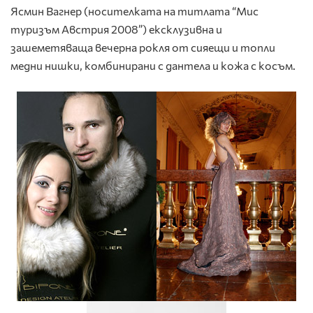
Ясмин Вагнер (носителката на титлата “Мис
туризъм Австрия 2008”) ексклузивна и
зашеметяваща вечерна рокля от сияещи и топли
медни нишки, комбинирани с дантела и кожа с косъм.