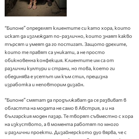
“Бипоне” определят клиентите си като хора, които
искат да изглеждат по-различно, които знаят какво
търсят и умеят да го постигат. Защото дрехите,
които те правят са уникати, а не просто
обикновенна конфекция. Клиентите им са от
различни култури и страни, но това, което ги
обединява е усетът им към стил, прецизна
изработка и неповторим дизайн.
“Бипоне” смятат да продължават да се развиват в
областта на модата не само в Австрия, а и на
българския моден пазар. Те творят съвместно с хора
на изкуството, а в момента работят по много
и различни проекти. Дизайнерското дуо вярва, че с