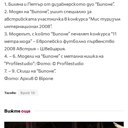
1. Биляна и Петър от дизайнерското дуо “Бипоне”.
2. Модел на “Бипоне”, ушит специално за
австрийската участничка в конкурса “Мис туризъм
интернационал 2008”.
3. Моделът, с който “Бипоне” печелят конкурса “11
метра мода” – Европейско футболно първенство
2008 Австрия – Швейцария.
4. – 6. Модели на “Бипоне” с метална нишка на
"Profilestudio"; Фото: © Profilestudio
7. – 9. Скици на “Бипоне”.
Фото: Архив © Bipone
Тагове:
Брой 10
Вижте
още