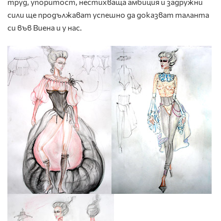
труд, упоритост, нестихваща амбиция и задружни
сили ще продължават успешно да доказват таланта
си във Виена и у нас.