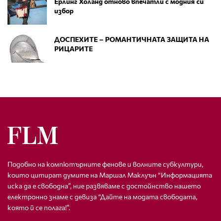
Ерлинг Холанд отново впечатли с модния си
избор
ДОСПЕХИТЕ – РОМАНТИЧНАТА ЗАЩИТА НА
РИЦАРИТЕ
Подобно на компютърните фенове и волните субкултури,
които цитират думите на Маршал Маклуън “Информацията
иска да е свободна”, ние развяваме с достойнство нашето
електронно знаме с девиза “Дайте на модата свободата,
която й се полага!”.