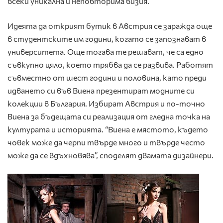
всеки уникална и неповторима визия.
Идеята да открият бутик в Австрия се заражда още
в студентските им години, когато се запознават в
университета. Още тогава те решават, че са едно
съвкупно цяло, което трябва да се развива. Работят
съвместно от шест години и половина, като преди
идването си във Виена презентират модните си
колекции в България. Избират Австрия и по-точно
Виена за бъдещата си реализация от гледна точка на
културата и историята. “Виена е мястото, където
човек може да черпи твърде много и твърде често
може да се вдъхновява”, споделят двамата дизайнери.