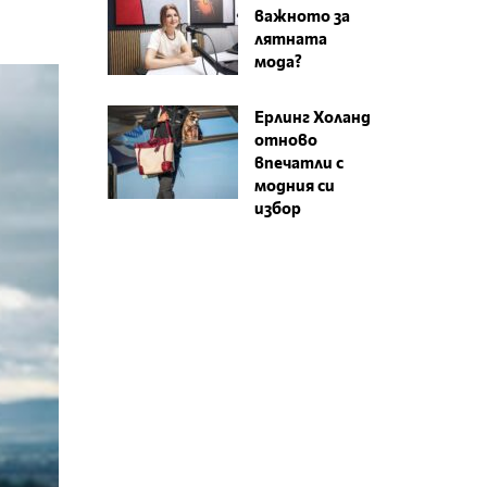
важното за
лятната
мода?
Ерлинг Холанд
отново
впечатли с
модния си
избор