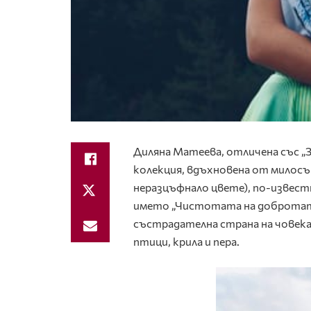
Диляна Матеева, отличена със „З
колекция, вдъхновена от милосър
неразцъфнало цвете), по-известн
името „Чистотата на добротата
състрадателна страна на човека
птици, крила и пера.