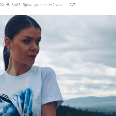
A
020
6488
Време за четене: 2 мин.
A