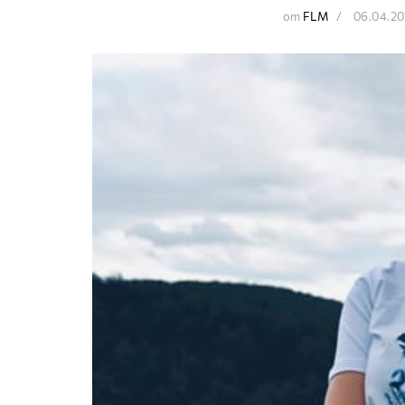
от
FLM
06.04.2