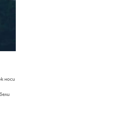
ok носи
бели