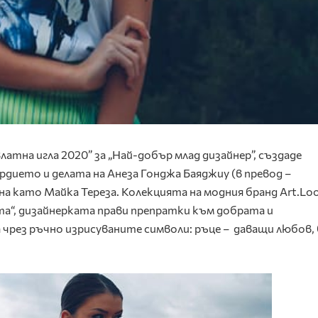
латна игла 2020” за „Най-добър млад дизайнер”, създаде
дието и делата на Анеза Гонджа Баяджиу (в превод –
а като Майка Тереза. Колекцията на модния бранд Art.Lo
“, дизайнерката прави препратки към добрата и
 чрез ръчно изрисуваните символи: ръце – даващи любов, 