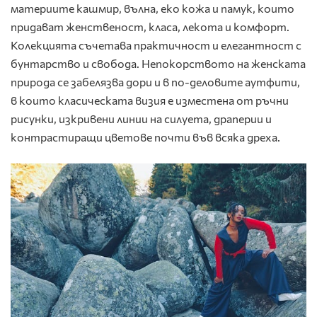
материите кашмир, вълна, еко кожа и памук, които
придават женственост, класа, лекота и комфорт.
Колекцията съчетава практичност и елегантност с
бунтарство и свобода. Непокорството на женската
природа се забелязва дори и в по-деловите аутфити,
в които класическата визия е изместена от ръчни
рисунки, изкривени линии на силуета, драперии и
контрастиращи цветове почти във всяка дреха.