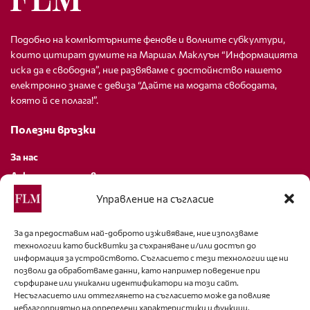
Подобно на компютърните фенове и волните субкултури,
които цитират думите на Маршал Маклуън “Информацията
иска да е свободна”, ние развяваме с достойнство нашето
електронно знаме с девиза “Дайте на модата свободата,
която й се полага!”.
Полезни връзки
За нас
Декларация за поверителност
Политика за бисквитки
Управление на съгласие
За контакти
За да предоставим най-доброто изживяване, ние използваме
технологии като бисквитки за съхраняване и/или достъп до
editor@fashion-lifestyle.net
информация за устройството. Съгласието с тези технологии ще ни
позволи да обработваме данни, като например поведение при
+359 88 227 33 47
сърфиране или уникални идентификатори на този сайт.
Несъгласието или оттеглянето на съгласието може да повлияе
неблагоприятно на определени характеристики и функции.