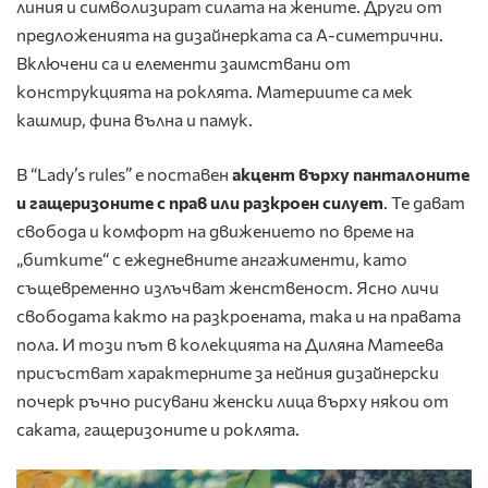
линия и символизират силата на жените. Други от
предложенията на дизайнерката са А-симетрични.
Включени са и елементи заимствани от
конструкцията на роклята. Материите са мек
кашмир, фина вълна и памук.
В “Lady’s rules” е поставен
акцент върху панталоните
и гащеризоните с прав или разкроен силует
. Те дават
свобода и комфорт на движението по време на
„битките“ с ежедневните ангажименти, като
същевременно излъчват женственост. Ясно личи
свободата както на разкроената, така и на правата
пола. И този път в колекцията на Диляна Матеева
присъстват характерните за нейния дизайнерски
почерк ръчно рисувани женски лица върху някои от
саката, гащеризоните и роклята.