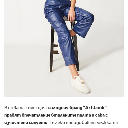
В новата колекция на
модния бранд “Art.Look”
правят впечатление вталените палта и сака с
изчистени силуети
. Те леко наподобяват мъжката