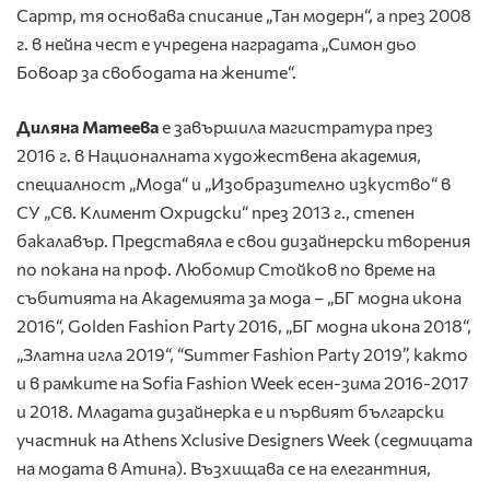
Сартр, тя основава списание „Тан модерн“, а през 2008
г. в нейна чест е учредена наградата „Симон дьо
Бовоар за свободата на жените“.
Диляна Матеева
е завършила магистратура през
2016 г. в Националната художествена академия,
специалност „Мода“ и „Изобразително изкуство“ в
СУ „Св. Климент Охридски“ през 2013 г., степен
бакалавър. Представяла е свои дизайнерски творения
по покана на проф. Любомир Стойков по време на
събитията на Академията за мода – „БГ модна икона
2016“, Golden Fashion Party 2016, „БГ модна икона 2018“,
„Златна игла 2019“, “Summer Fashion Party 2019”, както
и в рамките на Sofia Fashion Week есен-зима 2016-2017
и 2018. Младата дизайнерка е и първият български
участник на Athens Xclusive Designers Week (седмицата
на модата в Атина). Възхищава се на елегантния,