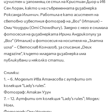
изчистен и запомнящ се стил на Кристиан Диор и Ив
Сен Лоран, както и на съвременната дизайнерка
Роксанда Илинчич. Работила е като асистент на
световно известния фотограф на „Вог“ (Италия) –
Оми Чоудури (Omi Chowdhury). Заедно с него е снимала
фотосесия на дизайнерката Ирини Андрикопулу за
„Вог“ (Италия) и фотосесия на носителя на „Златна
игла“ – Светослав Колчагов, за списание „Deux
magazine“, където младата дизайнерка има
публикувани и няколко статии.
Снимки:
1. – 6. Моделът Ива Атанасова с аутфити от
колекция “Lady’s rules”.
Фотограф: Атакан Узун
7. – 12. Aутфити от колекция “Lady’s rules”; Модел:
Ноел.
Фотограф: Оми Чоудури