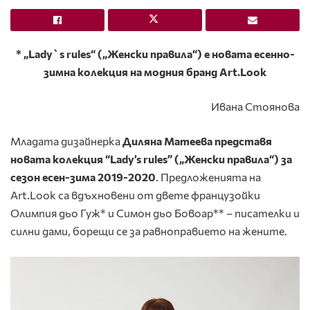
* „Lady`s rules“ („Женски правила“) е новата есенно-
зимна колекция на модния бранд Art.Look
Ивана Стоянова
Младата дизайнерка
Диляна Матеева представя
новата колекция “Lady’s rules” („Женски правила“) за
сезон есен-зима 2019-2020
. Предложенията на
Art.Look са вдъхновени от двете французойки
Олимпия дьо Гуж* и Симон дьо Бовоар** – писателки и
силни дами, борещи се за равноправието на жените.