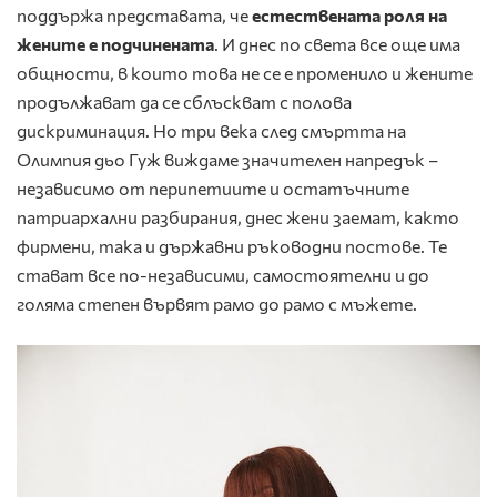
поддържа представата, че
естествената роля на
жените е подчинената
. И днес по света все още има
общности, в които това не се е променило и жените
продължават да се сблъскват с полова
дискриминация. Но три века след смъртта на
Олимпия дьо Гуж виждаме значителен напредък –
независимо от перипетиите и остатъчните
патриархални разбирания, днес жени заемат, както
фирмени, така и държавни ръководни постове. Те
стават все по-независими, самостоятелни и до
голяма степен вървят рамо до рамо с мъжете.