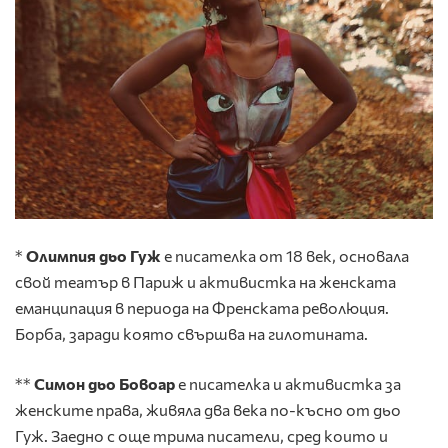
*
Олимпия дьо Гуж
е писателка от 18 век, основала
свой театър в Париж и активистка на женската
еманципация в периода на Френската революция.
Борба, заради която свършва на гилотината.
**
Симон дьо Бовоар
е писателка и активистка за
женските права, живяла два века по-късно от дьо
Гуж. Заедно с още трима писатели, сред които и