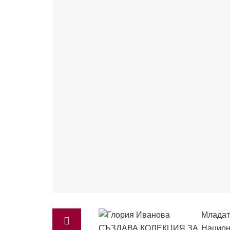
Младат
Национ