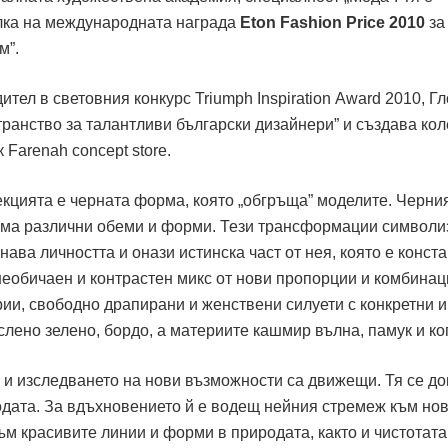
лка на международната награда
Eton
Fashion
Price
2010
за
м”.
ител в световния конкурс
Triumph
Inspiration
Award
2010,
Гл
транство за талантливи български дизайнери” и създава ко
 Farenah concept store.
кцията е черната форма, която „обгръща” моделите. Черни
ема различни обеми и форми. Тези трансформации символи
ава личността и онази истинска част от нея, която е конста
необичаен и контрастен микс от нови пропорции и комбинац
ии, свободно драпирани и женствени силуети с конкретни и
аслено зелено, бордо, а материите кашмир вълна, памук и ко
 и изследването на нови възможности са движещи. Тя се д
модата. За вдъхновението й е водещ нейния стремеж към нов
ъм красивите линии и форми в природата, както и чистотата