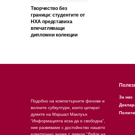
Творчество без
граници: студентите от
НХА представиха
впечатляващи
дипломни колекции
Полез
За нас
Подобно на компютърните фенове и
Деклар
волните субкултури, които цитират
Полити
думите на Маршал Маклуън
“Информацията иска да е свободна”,
ние развяваме с достойнство нашето
електронно знаме с девиза “Дайте на