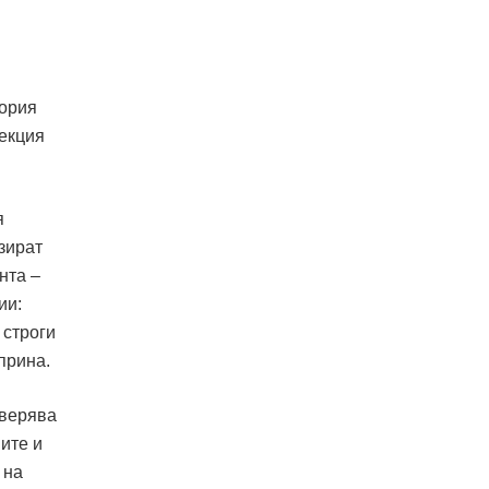
ория
лекция
я
зират
нта –
ии:
 строги
прина.
оверява
ите и
 на