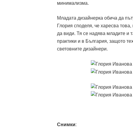
минимализма.
Младата дизайнерка обича да път
Глория споделя, че харесва това, 
да види. Тя се надява младите и 
практики и в България, защото те
световните дизайнери.
Снимки
: