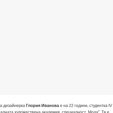
а дизайнерка
Глория Иванова
е на 22 години, студентка
IV
алната художествена академия, специалност „Мода”. Тя е