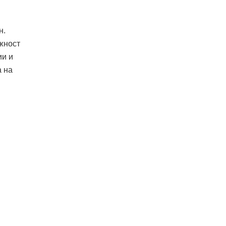
н.
ожност
ии и
а на