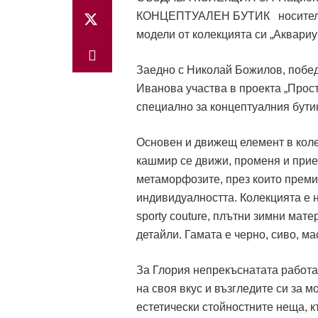
носите
модели от колекцията си „Аквариу
Заедно с Николай Божилов, побед
Иванова участва в проекта „Прос
специално за концептуалния бутик
Основен и движещ елемент в коле
кашмир се движи, променя и при
метаморфозите, през които премин
индивидуалността. Колекцията е 
sporty
couture
,
плътни зимни матер
детайли. Гамата е черно, сиво, м
За Глория непрекъснатата работа
на своя вкус и възгледите си за 
естетически стойностните неща, к