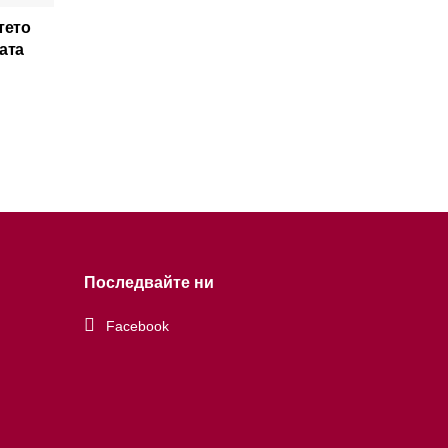
тето
ата
Последвайте ни
Facebook