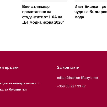
Впечатляващо
Ивет Бианки – де
представяне на
чудо на българск
студентите от НХА на
мода
„БГ модна икона 2026“
ни връзки
За контакти
editor@fashion-lifestyle.net
ация за поверителност
+359 88 227 33 47
ка за бисквитки